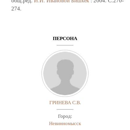
общ.ред.
И.И. Ивановой
Бишкек
: 2004. C.270-
274.
ПЕРСОНА
ГРИНЕВА С.В.
Город:
Невинномысск