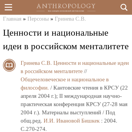
Главная
»
Персоны
»
Гринева С.В.
Перейти
Вы
Ценности и национальные
к
здесь
основному
идеи в российском менталитете
содержанию
Гринева С.В.
Ценности и национальные идеи
в российском менталитете
//
Общечеловеческое и национальное в
философии.
/ Кантовские чтения в КРСУ (22
апреля 2004 г.); II международная научно-
практическая конференция КРСУ (27-28 мая
2004 г.). Материалы выступлений / Под
общ.ред.
И.И. Ивановой
Бишкек
: 2004.
C.270-274.