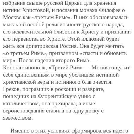
избрание свыше русской Церкви для хранения
истины Христовой, и послания монаха Филофея о
Москве как «третьем Риме». В них обосновывалась
мысль об особой религиозности русского народа,
его исключительной близости к Христу и признании
его первенства во Христе. Этой иллюзией будет
жить вся допетровская Россия. Она будет мечтать
«о третьем Риме», призванном «спасти и обновить
мир». После падения второго Рима —
Константинополя, «Третий Рим» — Москва ощутит
себя единственным в мире убежищем истинной
христианской веры и истинного благочестия.
Греков, погрязших в роскоши и разврате,
пошедших на Флорентийскую унию с
католичеством, она презирала, а иные
вероисповедания ставила на одну доску с
язычеством.
Именно в этих условиях сформировалась идея о