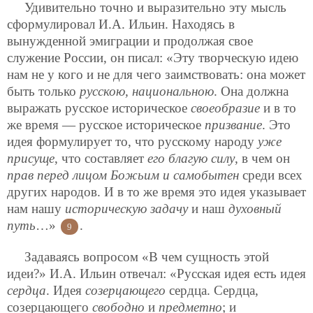
Удивительно точно и выразительно эту мысль
сформулировал И.А. Ильин. Находясь в
вынужденной эмиграции и продолжая свое
служение России, он писал: «Эту творческую идею
нам не у кого и не для чего заимствовать: она может
быть только
русскою, национальною
. Она должна
выражать русское историческое
своеобразие
и в то
же время — русское историческое
призвание
. Это
идея формулирует то, что русскому народу
уже
присуще
, что составляет
его благую силу
, в чем он
прав перед лицом Божьим и самобытен
среди всех
других народов. И в то же время это идея указывает
нам нашу
историческую задачу
и наш
духовный
путь
…»
.
9
Задаваясь вопросом «В чем сущность этой
идеи?» И.А. Ильин отвечал: «Русская идея есть идея
сердца
. Идея
созерцающего
сердца. Сердца,
созерцающего
свободно
и
предметно
; и