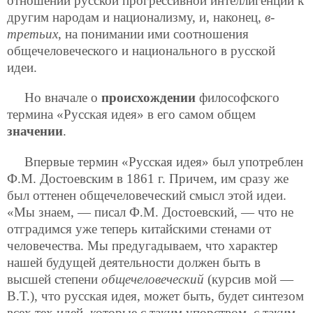
отношении русской прогрессивной интеллигенции к
другим народам и национализму, и, наконец,
в-
третьих
, на понимании ими соотношения
общечеловеческого и национального в русской
идеи.
Но вначале о
происхождении
философского
термина «Русская идея» в его самом общем
значении
.
Впервые термин «Русская идея» был употреблен
Ф.М. Достоевским в 1861 г. Причем, им сразу же
был оттенен общечеловеческий смысл этой идеи.
«Мы знаем, — писал Ф.М. Достоевский, — что не
отградимся уже теперь китайскими стенами от
человечества. Мы предугадываем, что характер
нашей будущей деятельности должен быть в
высшей степени
общечеловеческий
(курсив мой —
В.Т.), что русская идея, может быть, будет синтезом
всех тех идей, которые с таким упорством, с таким