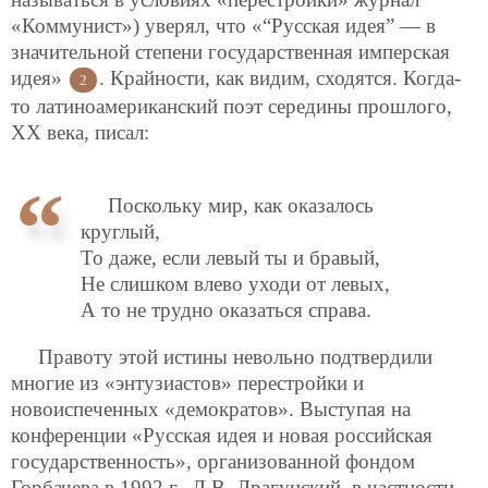
«Коммунист») уверял, что «“Русская идея” — в
значительной степени государственная имперская
идея»
. Крайности, как видим, сходятся. Когда-
2
то латиноамериканский поэт середины прошлого,
ХХ века, писал:
Поскольку мир, как оказалось
круглый,
То даже, если левый ты и бравый,
Не слишком влево уходи от левых,
А то не трудно оказаться справа.
Правоту этой истины невольно подтвердили
многие из «энтузиастов» перестройки и
новоиспеченных «демократов». Выступая на
конференции «Русская идея и новая российская
государственность», организованной фондом
Горбачева в 1992 г., Д.В. Драгунский, в частности,