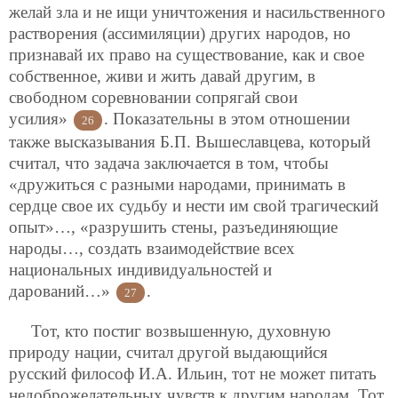
желай зла и не ищи уничтожения и насильственного
растворения (ассимиляции) других народов, но
признавай их право на существование, как и свое
собственное, живи и жить давай другим, в
свободном соревновании сопрягай свои
усилия»
. Показательны в этом отношении
26
также высказывания Б.П. Вышеславцева, который
считал, что задача заключается в том, чтобы
«дружиться с разными народами, принимать в
сердце свое их судьбу и нести им свой трагический
опыт»…, «разрушить стены, разъединяющие
народы…, создать взаимодействие всех
национальных индивидуальностей и
дарований…»
.
27
Тот, кто постиг возвышенную, духовную
природу нации, считал другой выдающийся
русский философ И.А. Ильин, тот не может питать
недоброжелательных чувств к другим народам. Тот,