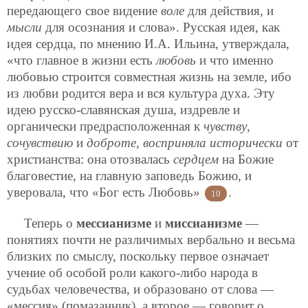
передающего свое видение
воле
для действия, и
мысли
для осознания и слова». Русская идея, как
идея сердца, по мнению И.А. Ильина, утверждала,
«что главное в жизни есть
любовь
и что именно
любовью строится совместная жизнь на земле, ибо
из любви родится вера и вся культура духа. Эту
идею русско-славянская душа, издревле и
органически предрасположенная к
чувству
,
сочувствию
и
доброте
,
восприняла
исторически
от
христианства: она отозвалась
сердцем
на Божие
благовестие, на главную заповедь Божию, и
уверовала, что «Бог есть Любовь»
.
10
Теперь о
мессианизме
и
миссианизме
—
понятиях почти не различимых вербально и весьма
близких по смыслу, поскольку первое означает
учение об особой роли какого-либо народа в
судьбах человечества, и образовано от слова —
«мессия» (помазанник), а второе — говорит о