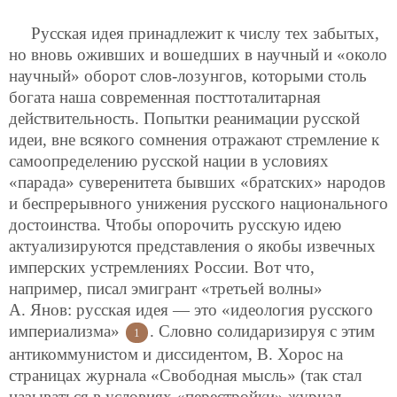
Русская идея принадлежит к числу тех забытых,
но вновь оживших и вошедших в научный и «около
научный» оборот слов-лозунгов, которыми столь
богата наша современная посттоталитарная
действительность. Попытки реанимации русской
идеи, вне всякого сомнения отражают стремление к
самоопределению русской нации в условиях
«парада» суверенитета бывших «братских» народов
и беспрерывного унижения русского национального
достоинства. Чтобы опорочить русскую идею
актуализируются представления о якобы извечных
имперских устремлениях России. Вот что,
например, писал эмигрант «третьей волны»
А. Янов: русская идея — это «идеология русского
империализма»
. Словно солидаризируя с этим
1
антикоммунистом и диссидентом, В. Хорос на
страницах журнала «Свободная мысль» (так стал
называться в условиях «перестройки» журнал