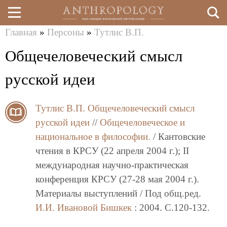
Главная
»
Персоны
»
Тутлис В.П.
Перейти
Вы
Общечеловеческий смысл
к
здесь
основному
русской идеи
содержанию
Тутлис В.П.
Общечеловеческий смысл
русской идеи
//
Общечеловеческое и
национальное в философии.
/ Кантовские
чтения в КРСУ (22 апреля 2004 г.); II
международная научно-практическая
конференция КРСУ (27-28 мая 2004 г.).
Материалы выступлений / Под общ.ред.
И.И. Ивановой
Бишкек
: 2004. C.120-132.