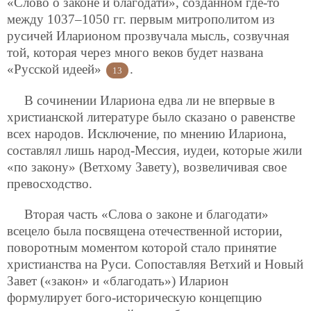
«Слово о законе и благодати», созданном где-то
между 1037–1050 гг. первым митрополитом из
русичей Иларионом прозвучала мысль, созвучная
той, которая через много веков будет названа
«Русской идеей»
.
13
В сочинении Илариона едва ли не впервые в
христианской литературе было сказано о равенстве
всех народов. Исключение, по мнению Илариона,
составлял лишь народ-Мессия, иудеи, которые жили
«по закону» (Ветхому Завету), возвеличивая свое
превосходство.
Вторая часть «Слова о законе и благодати»
всецело была посвящена отечественной истории,
поворотным моментом которой стало принятие
христианства на Руси. Сопоставляя Ветхий и Новый
Завет («закон» и «благодать») Иларион
формулирует бого-историческую концепцию