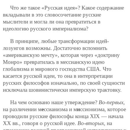
Что же такое «Русская идея»? Какое содержание
вкладывали в это словосочетание русские
мыслители и могла ли она превратиться в
идеологию русского империализма?
В принципе, любые трансформации идей-
лозунгов возможны. Достаточно вспомнить
«американскую мечту», которая через «доктрину
Монро» превратилась в мессианскую идею
глобализма и мирового господства США. Что
касается русской идеи, то она в интерпретации
русских философов изначально, по своей сущности
исключала шовинистически имперскую трактовку.
На чем основано наше утверждение?
Во-первых
,
на различении м
е
ссианизма и м
и
ссионизма, которое
проводили русские философы конца XIX — начала
ХХ вв., говоря о русской идее.
Во-вторых
, на