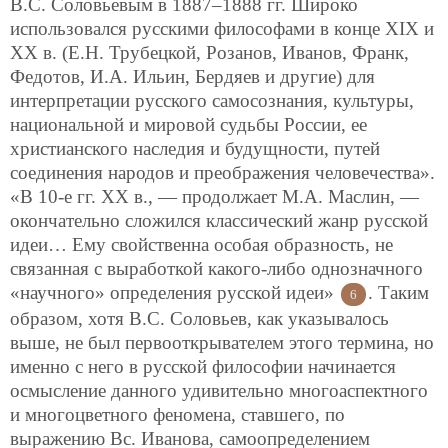
В.С. Соловьевым в 1887–1888 гг. Широко
использовался русскими философами в конце XIX и
ХХ в. (Е.Н. Трубецкой, Розанов, Иванов, Франк,
Федотов, И.А. Ильин, Бердяев и другие) для
интерпретации русского самосознания, культуры,
национальной и мировой судьбы России, ее
христианского наследия и будущности, путей
соединения народов и преображения человечества».
«В 10-е гг. ХХ в., — продолжает М.А. Маслин, —
окончательно сложился классический жанр русской
идеи… Ему свойственна особая образность, не
связанная с выработкой какого-либо однозначного
«научного» определения русской идеи»
. Таким
6
образом, хотя В.С. Соловьев, как указывалось
выше, не был первооткрывателем этого термина, но
именно с него в русской философии начинается
осмысление данного удивительно многоаспектного
и многоцветного феномена, ставшего, по
выражению
Вс. Иванова, самоопределением