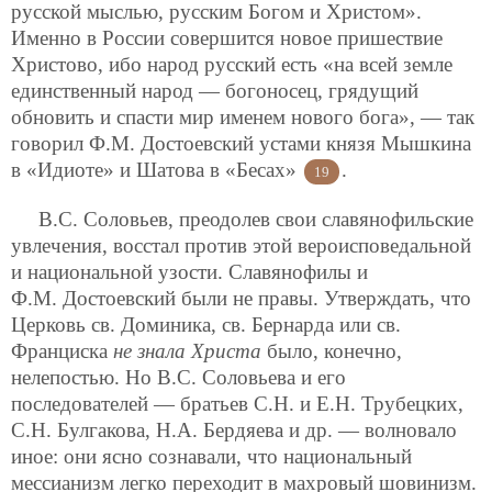
русской мыслью, русским Богом и Христом».
Именно в России совершится новое пришествие
Христово, ибо народ русский есть «на всей земле
единственный народ — богоносец, грядущий
обновить и спасти мир именем нового бога», — так
говорил Ф.М. Достоевский устами князя Мышкина
в «Идиоте» и Шатова в «Бесах»
.
19
В.С. Соловьев, преодолев свои славянофильские
увлечения, восстал против этой вероисповедальной
и национальной узости. Славянофилы и
Ф.М. Достоевский были не правы. Утверждать, что
Церковь св. Доминика, св. Бернарда или св.
Франциска
не знала Христа
было, конечно,
нелепостью. Но В.С. Соловьева и его
последователей — братьев С.Н. и Е.Н. Трубецких,
С.Н. Булгакова, Н.А. Бердяева и др. — волновало
иное: они ясно сознавали, что национальный
мессианизм легко переходит в махровый шовинизм.