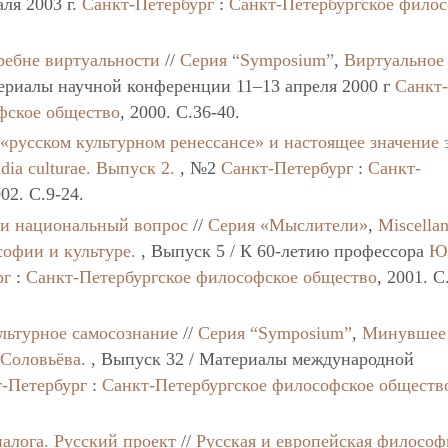
ля 2003 г.
Санкт-Петербург
:
Санкт-Петербургское фило
ребне виртуальности
//
Серия “Symposium”
,
Виртуальное
ериалы научной конференции 11–13 апреля 2000 г
Санкт
фское общество
, 2000. C.36-40.
«русском культурном ренессансе» и настоящее значение 
udia culturae. Выпуск 2.
, №2
Санкт-Петербург
:
Санкт-
002. C.9-24.
 и национальный вопрос
//
Серия «Мыслители»
,
Miscella
софии и культуре.
, Выпуск 5 / К 60-летию профессора
Ю
рг
:
Санкт-Петербургское философское общество
, 2001. C
ультурное самосознание
//
Серия “Symposium”
,
Минувшее
 Соловьёва.
, Выпуск 32 / Материалы международной
-Петербург
:
Санкт-Петербургское философское обществ
алога. Русский проект
//
Русская и европейская философ