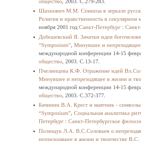
общество
, 2003. C.279-283.
Шахнович М.М.
Спиноза в зеркале русс
Религия и нравственность в секулярном 
ноября 2001 год
Санкт-Петербург
:
Санкт
Добешевский Я.
Зачатки идеи богочелов
“Symposium”
,
Минувшее и непреходящее 
международной конференции 14-15 февра
общество
, 2003. C.13-17.
Пчелинцева К.Ф.
Отражение идей Вл.Сол
Минувшее и непреходящее в жизни и тво
международной конференции 14-15 февра
общество
, 2003. C.372-377.
Бачинин В.А.
Крест и маятник - символ
“Symposium”
,
Социальная аналитика рит
Петербург
:
Санкт-Петербургское филосо
Полищук Л.А.
В.С.Соловьев о непреход
непреходящее в жизни и творчестве В.С.