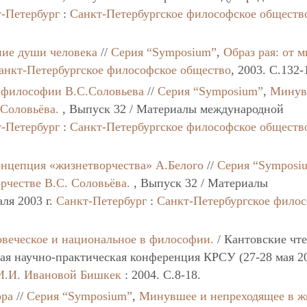
-Петербург
:
Санкт-Петербургское философское обществ
ние души человека
//
Серия “Symposium”
,
Образ рая: от 
анкт-Петербургское философское общество
, 2003. C.132-
в философии В.С.Соловьева
//
Серия “Symposium”
,
Минув
 Соловьёва.
, Выпуск 32 / Материалы международной
-Петербург
:
Санкт-Петербургское философское обществ
онцепция «жизнетворчества» А.Белого
//
Серия “Symposi
рчестве В.С. Соловьёва.
, Выпуск 32 / Материалы
ля 2003 г.
Санкт-Петербург
:
Санкт-Петербургское фило
веческое и национальное в философии.
/ Кантовские чт
ная научно-практическая конференция КРСУ (27-28 мая 200
И.И. Ивановой
Бишкек
: 2004. C.8-18.
ора
//
Серия “Symposium”
,
Минувшее и непреходящее в ж