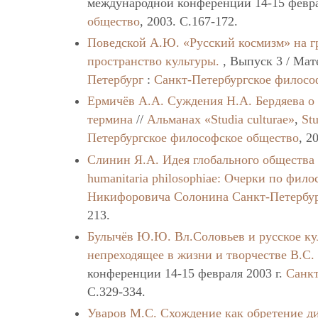
международной конференции 14-15 февра
общество
, 2003. C.167-172.
Поведской А.Ю.
«Русский космизм» на г
пространство культуры.
, Выпуск 3 / Мат
Петербург
:
Санкт-Петербургское филосо
Ермичёв А.А.
Суждения Н.А. Бердяева о 
термина
//
Альманах «Studia culturae»
,
St
Петербургское философское общество
, 2
Слинин Я.А.
Идея глобального общества
humanitaria philosоphiae: Очерки по фило
Никифоровича Солонина
Санкт-Петербу
213.
Булычёв Ю.Ю.
Вл.Соловьев и русское к
непреходящее в жизни и творчестве В.С.
конференции 14-15 февраля 2003 г.
Санкт
C.329-334.
Уваров М.С.
Схождение как обретение ди