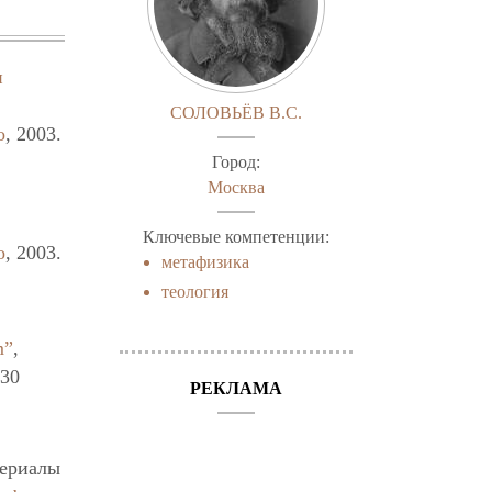
и
СОЛОВЬЁВ В.С.
о
, 2003.
Город:
Москва
Ключевые компетенции:
о
, 2003.
метафизика
теология
m”
,
-30
РЕКЛАМА
териалы