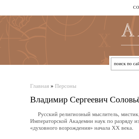
С
Главная
»
Персоны
Вы
Владимир Сергеевич Соловь
здесь
Русский религиозный мыслитель, мистик,
Императорской Академии наук по разряду из
«духовного возрождения» начала XX века.