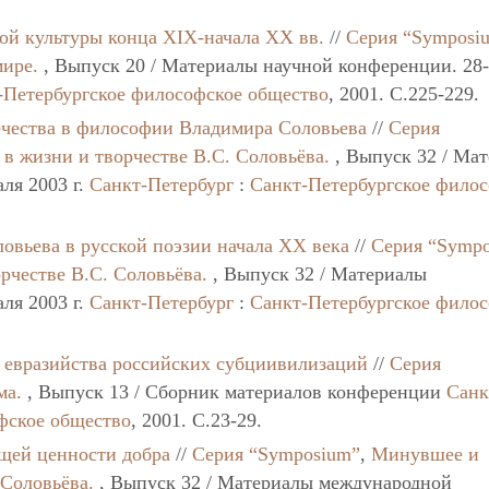
кой культуры конца XIX-начала ХХ вв.
//
Серия “Symposi
мире.
, Выпуск 20 / Материалы научной конференции. 28
-Петербургское философское общество
, 2001. C.225-229.
ечества в философии Владимира Соловьева
//
Серия
в жизни и творчестве В.С. Соловьёва.
, Выпуск 32 / Ма
ля 2003 г.
Санкт-Петербург
:
Санкт-Петербургское фило
овьева в русской поэзии начала XX века
//
Серия “Symp
рчестве В.С. Соловьёва.
, Выпуск 32 / Материалы
ля 2003 г.
Санкт-Петербург
:
Санкт-Петербургское фило
ы евразийства российских субциивилизаций
//
Серия
ма.
, Выпуск 13 / Сборник материалов конференции
Санк
фское общество
, 2001. C.23-29.
ящей ценности добра
//
Серия “Symposium”
,
Минувшее и
 Соловьёва.
, Выпуск 32 / Материалы международной