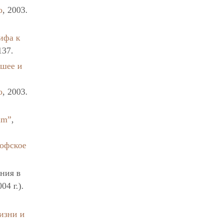
о
, 2003.
мифа к
137.
шее и
о
, 2003.
um”
,
софское
ения в
4 г.).
изни и