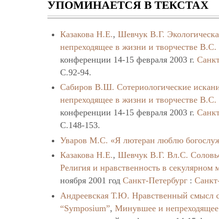
УПОМИНАЕТСЯ В ТЕКСТАХ
Казакова Н.Е.
,
Шевчук В.Г.
Экологическа
непреходящее в жизни и творчестве В.С.
конференции 14-15 февраля 2003 г.
Санкт
C.92-94.
Сабиров В.Ш.
Сотериологические искан
непреходящее в жизни и творчестве В.С.
конференции 14-15 февраля 2003 г.
Санкт
C.148-153.
Уваров М.С.
«Я лютеран люблю богослуж
Казакова Н.Е.
,
Шевчук В.Г.
Вл.С. Соловь
Религия и нравственность в секулярном 
ноября 2001 год
Санкт-Петербург
:
Санкт
Андреевская Т.Ю.
Нравственный смысл 
“Symposium”
,
Минувшее и непреходящее 