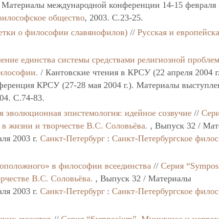
/ Материалы международной конференции 14-15 февраля 2
философское общество
, 2003. C.23-25.
метки о философии славянофилов)
//
Русская и европейск
чение единства системы средствами религиозной пробле
илософии.
/ Кантовские чтения в КРСУ (22 апреля 2004 г.)
еренция КРСУ (27-28 мая 2004 г.). Материалы выступле
04. C.74-83.
я эволюционная эпистемология: идейное созвучие
//
Сер
в жизни и творчестве В.С. Соловьёва.
, Выпуск 32 / Ма
ля 2003 г.
Санкт-Петербург
:
Санкт-Петербургское фило
оположного» в философии всеединства
//
Серия “Sympos
рчестве В.С. Соловьёва.
, Выпуск 32 / Материалы
ля 2003 г.
Санкт-Петербург
:
Санкт-Петербургское фило
ских сюжетов
//
Серия “Symposium”
,
Минувшее и непрех