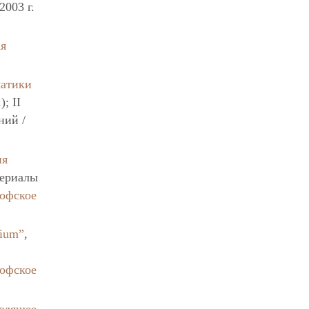
003 г.
ая
матики
; II
ний /
ия
териалы
софское
ium”
,
софское
одящее