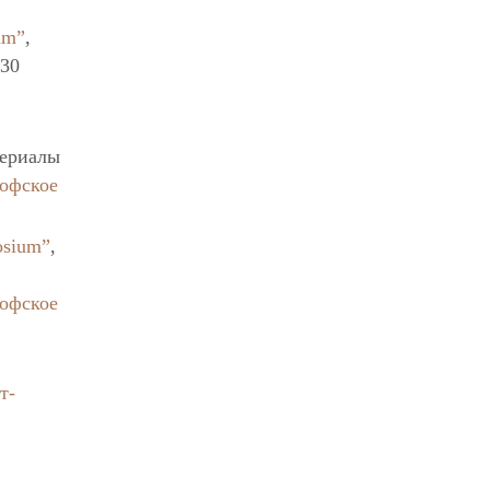
um”
,
-30
териалы
софское
osium”
,
софское
т-