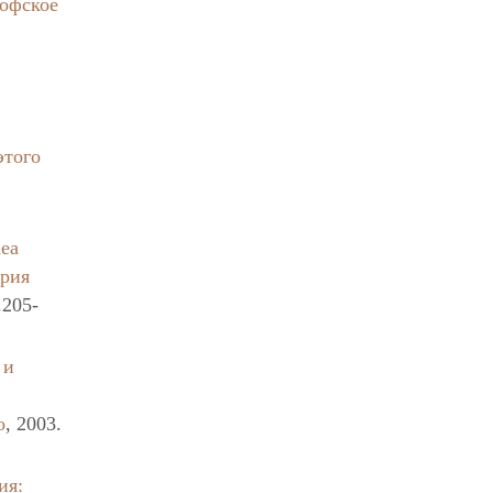
софское
-
этого
nea
рия
.205-
 и
о
, 2003.
ия: