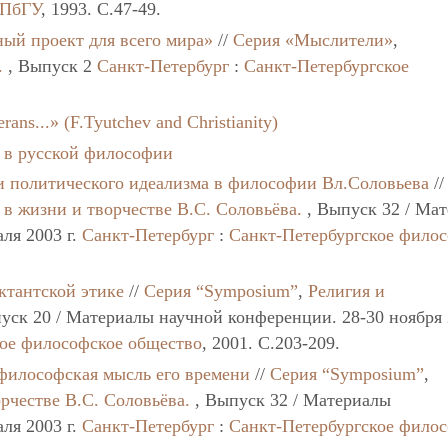
СПбГУ
, 1993. C.47-49.
ный проект для всего мира»
//
Серия «Мыслители»
,
.
, Выпуск 2
Санкт-Петербург
:
Санкт-Петербургское
erans...» (F.Tyutchev and Christianity)
 в русской философии
и политического идеализма в философии Вл.Соловьева
/
в жизни и творчестве В.С. Соловьёва.
, Выпуск 32 / Ма
ля 2003 г.
Санкт-Петербург
:
Санкт-Петербургское фило
ктантской этике
//
Серия “Symposium”
,
Религия и
уск 20 / Материалы научной конференции. 28-30 ноября
кое философское общество
, 2001. C.203-209.
философская мысль его времени
//
Серия “Symposium”
,
рчестве В.С. Соловьёва.
, Выпуск 32 / Материалы
ля 2003 г.
Санкт-Петербург
:
Санкт-Петербургское фило