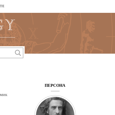
КТЕ
ПЕРСОНА
емик