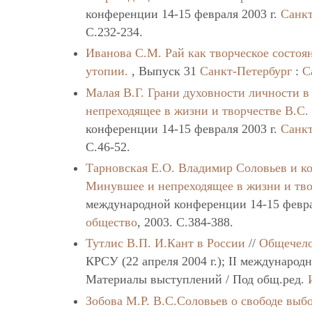
конференции 14-15 февраля 2003 г.
Санкт
C.232-234.
Иванова С.М.
Рай как творческое состоя
утопии.
, Выпуск 31
Санкт-Петербург
:
С
Малая В.Г.
Грани духовности личности 
непреходящее в жизни и творчестве В.С.
конференции 14-15 февраля 2003 г.
Санкт
C.46-52.
Тарновская Е.О.
Владимир Соловьев и к
Минувшее и непреходящее в жизни и тво
международной конференции 14-15 февра
общество
, 2003. C.384-388.
Тутлис В.П.
И.Кант в России
//
Общечело
КРСУ (22 апреля 2004 г.); II международ
Материалы выступлений / Под общ.ред.
Зобова М.Р.
В.С.Соловьев о свободе выб