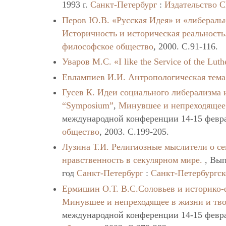
1993 г.
Санкт-Петербург
:
Издательство 
Перов Ю.В.
«Русская Идея» и «либераль
Историчность и историческая реальность
философское общество
, 2000. C.91-116.
Уваров М.С.
«I like the Service of the Luth
Евлампиев И.И.
Антропологическая тема
Гусев К.
Идеи социального либерализма 
“Symposium”
,
Минувшее и непреходящее 
международной конференции 14-15 февра
общество
, 2003. C.199-205.
Лузина Т.И.
Религиозные мыслители о се
нравственность в секулярном мире.
, Вып
год
Санкт-Петербург
:
Санкт-Петербургс
Ермишин О.Т.
В.С.Соловьев и историко-
Минувшее и непреходящее в жизни и тво
международной конференции 14-15 февра