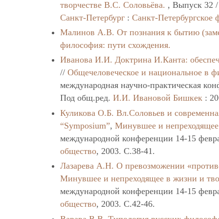
творчестве В.С. Соловьёва.
, Выпуск 32 
Санкт-Петербург
:
Санкт-Петербургское 
Малинов А.В.
От познания к бытию (за
философия: пути схождения.
Иванова И.И.
Доктрина И.Канта: обеспе
//
Общечеловеческое и национальное в ф
международная научно-практическая конф
Под общ.ред.
И.И. Ивановой
Бишкек
: 20
Куликова О.Б.
Вл.Соловьев и современна
“Symposium”
,
Минувшее и непреходящее 
международной конференции 14-15 февра
общество
, 2003. C.38-41.
Лазарева А.Н.
О превозможении «против
Минувшее и непреходящее в жизни и тво
международной конференции 14-15 февра
общество
, 2003. C.42-46.
Варава В.В.
Типология русских философ