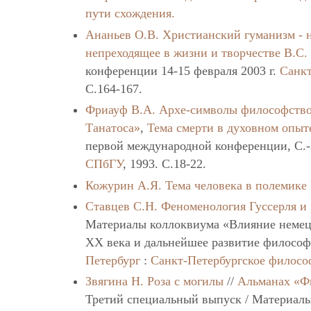
пути схождения.
Ананьев О.В.
Христианский гуманизм - 
непреходящее в жизни и творчестве В.С.
конференции 14-15 февраля 2003 г.
Санкт
C.164-167.
Фриауф В.А.
Архе-символы философствов
Танатоса»
,
Тема смерти в духовном опыте
первой международной конференции, С.-П
СПбГУ
, 1993. C.18-22.
Кожурин А.Я.
Тема человека в полемике
Ставцев С.Н.
Феноменология Гуссерля и
Материалы коллоквиума «Влияние немец
XX века и дальнейшее развитие философ
Петербург
:
Санкт-Петербургское филосо
Звягина Н.
Роза с могилы
//
Альманах «Ф
Третий специальный выпуск / Материалы