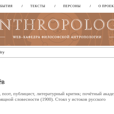
ОБЫТИЯ
ТЕКСТЫ
ПЕРСОНЫ
О ПРОЕ
Перейти
к
основному
содержанию
ёв
 поэт, публицист, литературный критик; почётный акад
ящной словесности (1900). Стоял у истоков русского