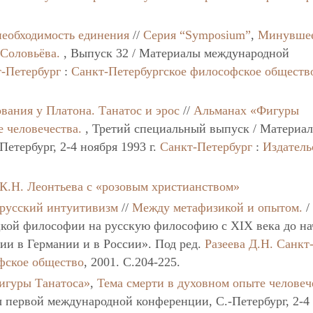
необходимость единения
//
Серия “Symposium”
,
Минувше
 Соловьёва.
, Выпуск 32 / Материалы международной
-Петербург
:
Санкт-Петербургское философское обществ
ания у Платона. Танатос и эрос
//
Альманах «Фигуры
 человечества.
, Третий специальный выпуск / Материа
етербург, 2-4 ноября 1993 г.
Санкт-Петербург
:
Издатель
 К.Н. Леонтьева с «розовым христианством»
 русский интуитивизм
//
Между метафизикой и опытом.
/
кой философии на русскую философию с XIX века до на
ии в Германии и в России». Под ред.
Разеева Д.Н.
Санкт
фское общество
, 2001. C.204-225.
игуры Танатоса»
,
Тема смерти в духовном опыте человеч
 первой международной конференции, С.-Петербург, 2-4