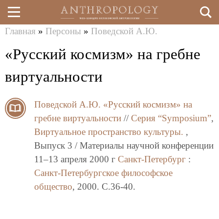
Главная
»
Персоны
»
Поведской А.Ю.
Перейти
Вы
«Русский космизм» на гребне
к
здесь
основному
виртуальности
содержанию
Поведской А.Ю.
«Русский космизм» на
гребне виртуальности
//
Серия “Symposium”
,
Виртуальное пространство культуры.
,
Выпуск 3 / Материалы научной конференции
11–13 апреля 2000 г
Санкт-Петербург
:
Санкт-Петербургское философское
общество
, 2000. C.36-40.