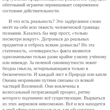
обетований играючи перевешивает современное
состояние действительности.
И что есть реальность? Это задёрганное слово
несёт на себе всю тяжесть человеческой границы
познания. Казалось бы мир прост, «только
посмотри вокруг». Дотронься до реальных
предметов и отбрось всякие домыслы? Но эта
статичность, «очевидность» факта являются
однозначными только разве крайне узкому учёному
или невежде. За пеленой сиюминутности лежит
бездна смысла, исчерпывающаяся только в
бесконечности. И каждый лист в Природе или капля
Океана незримыми путями связаны со всякой
частицей Вселенной. Они вовлечены в
колоссальный потрясающий процесс, ритму
которого подчинено всё существующее. Вырваться
из этих жерновов невозможно. Всё и вся находится
в этой сфере парадоксальных для обыденного