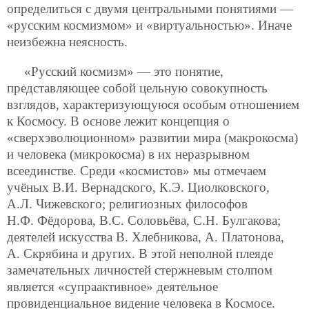
определиться с двумя центральными понятиями —
«русским космизмом» и «виртуальностью». Иначе
неизбежна неясность.
«Русский космизм» — это понятие,
представляющее собой цельную совокупность
взглядов, характеризующуюся особым отношением
к Космосу. В основе лежит концепция о
«сверхэволюционном» развитии мира (макрокосма)
и человека (микрокосма) в их неразрывном
всеединстве. Среди «космистов» мы отмечаем
учёных В.И. Вернадского, К.Э. Циолковского,
А.Л. Чижевского; религиозных философов
Н.Ф. Фёдорова, В.С. Соловьёва, С.Н. Булгакова;
деятелей искусства В. Хлебникова, А. Платонова,
А. Скрябина и других. В этой неполной плеяде
замечательных личностей стержневым столпом
является «супраактивное» деятельное
провиденциальное видение человека в Космосе.