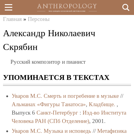
Главная
»
Персоны
Перейти
Вы
Александр Николаевич
к
здесь
основному
Скрябин
содержанию
Русский композитор и пианист
УПОМИНАЕТСЯ В ТЕКСТАХ
Уваров М.С.
Смерть и погребение в музыке
//
Альманах «Фигуры Танатоса»
,
Кладбище.
,
Выпуск 6
Санкт-Петербург
:
Изд-во Института
Человека РАН (СПб Отделение)
, 2001.
Уваров М.С.
Музыка и исповедь
//
Метафизика