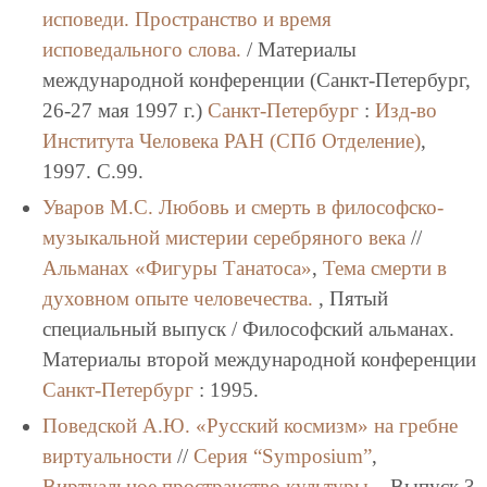
исповеди. Пространство и время
исповедального слова.
/ Материалы
международной конференции (Санкт-Петербург,
26-27 мая 1997 г.)
Санкт-Петербург
:
Изд-во
Института Человека РАН (СПб Отделение)
,
1997. C.99.
Уваров М.С.
Любовь и смерть в философско-
музыкальной мистерии серебряного века
//
Альманах «Фигуры Танатоса»
,
Тема смерти в
духовном опыте человечества.
, Пятый
специальный выпуск / Философский альманах.
Материалы второй международной конференции
Санкт-Петербург
: 1995.
Поведской А.Ю.
«Русский космизм» на гребне
виртуальности
//
Серия “Symposium”
,
Виртуальное пространство культуры.
, Выпуск 3