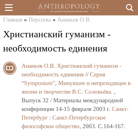
Главная
»
Персоны
»
Ананьев О.В.
Перейти
Вы
Христианский гуманизм -
к
здесь
основному
необходимость единения
содержанию
Ананьев О.В.
Христианский гуманизм -
необходимость единения
//
Серия
“Symposium”
,
Минувшее и непреходящее в
жизни и творчестве В.С. Соловьёва.
,
Выпуск 32 / Материалы международной
конференции 14-15 февраля 2003 г.
Санкт-
Петербург
:
Санкт-Петербургское
философское общество
, 2003. C.164-167.