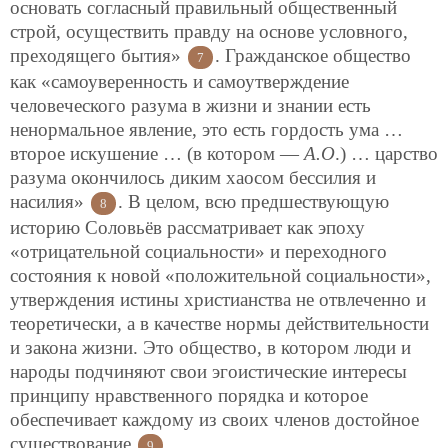
основать согласный правильный общественный
строй, осуществить правду на основе условного,
преходящего бытия»
. Гражданское общество
7
как «самоуверенность и самоутверждение
человеческого разума в жизни и знании есть
ненормальное явление, это есть гордость ума …
второе искушение … (в котором —
А.О
.) … царство
разума окончилось диким хаосом бессилия и
насилия»
. В целом, всю предшествующую
8
историю Соловьёв рассматривает как эпоху
«отрицательной социальности» и переходного
состояния к новой «положительной социальности»,
утверждения истины христианства не отвлеченно и
теоретически, а в качестве нормы действительности
и закона жизни. Это общество, в котором люди и
народы подчиняют свои эгоистические интересы
принципу нравственного порядка и которое
обеспечивает каждому из своих членов достойное
существование
.
9