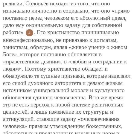
религии, Соловьёв исходит из того, что оно
изначально личностно и социально, что оно «прямо
поставило перед человеком его абсолютный идеал,
дало ему окончательную задачу для собственной
работы»
. Его христианство принципиально
4
внеконфессионально, не привязано к догматам,
таинствам, обрядам, являя «живое учение о живом
Боге», которое постоянно обновляется в
«нравственном деянии», в «любви и сострадании к
людям». Поэтому христианство обладает и
обнаружило те сущные признаки, которые наделяют
его силой духовного авторитета и делают живым
источником универсальной морали и культурного
обновления единого человечества. В то же время
это не есть переход к новой системе религиозных
ценностей, а лишь изменение их структуры и
артикуляций, ставящие задачу «очеловечивания
человека» прямым утверждением божественных,
абсолютных и предзаданных идеальных норм в