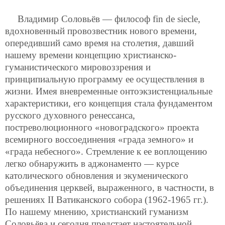
Владимир Соловьёв — философ fin de siecle,
вдохновенный провозвестник нового времени,
опередивший само время на столетия, давший
нашему времени концепцию христианско-
гуманистического мировоззрения и
принципиальную программу ее осуществления в
жизни. Имея вневременные онтоэкзистенциальные
характеристики, его концепция стала фундаментом
русского духовного ренессанса,
постреволюционного «новоградского» проекта
всемирного воссоединения «града земного» и
«града небесного». Стремление к ее воплощению
легко обнаружить в аджонаменто — курсе
католического обновления и экуменического
объединения церквей, выраженного, в частности, в
решениях II Ватиканского собора (1962-1965 гг.).
По нашему мнению, христианский гуманизм
Соловьёва и сегодня предстает настоятельной