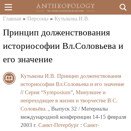
Главная
»
Персоны
»
Кутыкова И.В.
Перейти
Вы
Принцип долженствования
к
здесь
основному
историософии Вл.Соловьева и
содержанию
его значение
Кутыкова И.В.
Принцип долженствования
историософии Вл.Соловьева и его значение
//
Серия “Symposium”
,
Минувшее и
непреходящее в жизни и творчестве В.С.
Соловьёва.
, Выпуск 32 / Материалы
международной конференции 14-15 февраля
2003 г.
Санкт-Петербург
:
Санкт-