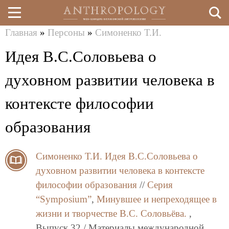
Главная
»
Персоны
»
Симоненко Т.И.
Перейти
Вы
Идея В.С.Соловьева о
к
здесь
основному
духовном развитии человека в
содержанию
контексте философии
образования
Симоненко Т.И.
Идея В.С.Соловьева о
духовном развитии человека в контексте
философии образования
//
Серия
“Symposium”
,
Минувшее и непреходящее в
жизни и творчестве В.С. Соловьёва.
,
Выпуск 32 / Материалы международной