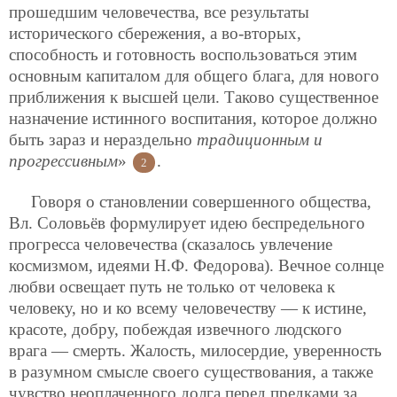
прошедшим человечества, все результаты
исторического сбережения, а во-вторых,
способность и готовность воспользоваться этим
основным капиталом для общего блага, для нового
приближения к высшей цели. Таково существенное
назначение истинного воспитания, которое должно
быть зараз и нераздельно
традиционным и
прогрессивным
»
.
2
Говоря о становлении совершенного общества,
Вл. Соловьёв формулирует идею беспредельного
прогресса человечества (сказалось увлечение
космизмом, идеями Н.Ф. Федорова). Вечное солнце
любви освещает путь не только от человека к
человеку, но и ко всему человечеству — к истине,
красоте, добру, побеждая извечного людского
врага — смерть. Жалость, милосердие, уверенность
в разумном смысле своего существования, а также
чувство неоплаченного долга перед предками за