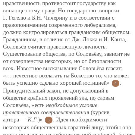
нравственность противостоит государству как
воплощенному праву. Но государство, вопреки
Г. Гегелю и Б.Н. Чичерину и в соответствии с
правопониманием современного либерализма,
должно контролироваться гражданским обществом.
Гражданином, в отличие от Дж. Локка и И. Канта,
Соловьёв считает нравственную личность.
Существование общества, по Соловьёву, зависит не
от совершенства некоторых, но от безопасности
всех. Известное высказывание Соловьёва гласит:
«… нечестиво возлагать на Божество то, что может
быть успешно сделано хорошей юстицией»
.
4
Принудительный закон, не допускающий в
обществе крайних проявлений зла, по словам
Соловьёва, «есть
необходимое условие
нравственного совершенствования
(курсив
автора —
К.Г
.)»
. Идея необходимости
5
некоторых общественных гарантий лицу, чтобы оно
могло пользоваться действительной свободой, будет