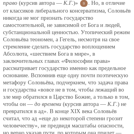
право
(курсив автора —
К.Г.
)»
. Но, в отличие
9
от классиков либерального консерватизма, Соловьёв
никогда не мог признать государство
самостоятельной, не зависимой от Бога и людей,
субстанциональной ценностью. Утопический режим
Соловьёва теономен, а Гегель, несмотря на свое
стремление сделать государство воплощением
Абсолюта, «шествием Бога в мире», в
заключительных главах «Философии права»
рассматривает государство именно как предельное
основание. Вспомнив еще одну почти поэтическую
метафору Соловьёва, подчеркнем, что задача права
и государства «вовсе не в том, чтобы лежащий во
зле мир обратился в Царство Божие, а только в том,
чтобы он —
до времени
(курсив автора —
К.Г
.) не
превратился в ад». В конце XIX века Соловьёв
считал, что ад «еще до некоторой степени грозит
человечеству», не предвидя масштабы опасности,
но верно указав пути, по которым она придет —