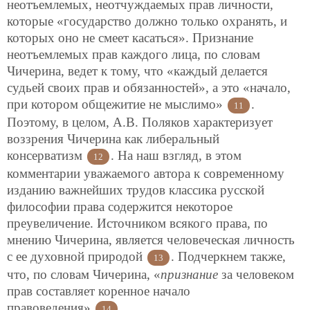
неотъемлемых, неотчуждаемых прав личности,
которые «государство должно только охранять, и
которых оно не смеет касаться». Признание
неотъемлемых прав каждого лица, по словам
Чичерина, ведет к тому, что «каждый делается
судьей своих прав и обязанностей», а это «начало,
при котором общежитие не мыслимо»
.
11
Поэтому, в целом, А.В. Поляков характеризует
воззрения Чичерина как либеральный
консерватизм
. На наш взгляд, в этом
12
комментарии
уважаемого автора к современному
изданию важнейших трудов классика русской
философии права содержится некоторое
преувеличение. Источником всякого права, по
мнению Чичерина, является человеческая личность
с ее духовной природой
. Подчеркнем также,
13
что, по словам Чичерина, «
признание
за человеком
прав составляет коренное начало
правоведения»
.
14