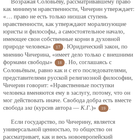
Возражая Соловьёву, рассматривавшему право
как минимум нравственности, Чичерин утверждает:
«… право не есть только низшая ступень
нравственности, как утверждают морализующие
юристы и философы, а самостоятельное начало,
имеющее свои собственные корни в духовной
природе человека»
. Юридический закон, по
17
мнению Чичерина, «имеет дело только с внешними
формами свободы»
. Но, соглашаясь с
18
Соловьёвым, равно как и с его последователями,
представителями русской религиозной философии,
Чичерин говорит: «Нравственные поступки
человека вменяются ему в заслугу, потому, что он
мог действовать иначе. Свобода добра есть вместе
свобода
зла
(курсив автора —
К.Г
.)»
.
19
Если государство, по Чичерину, является
универсальной ценностью, то общество он
рассматривает, как и весь новоевропейский