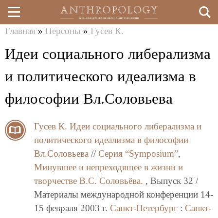
Главная
»
Персоны
»
Гусев К.
Перейти
Вы
Идеи социального либерализма
к
здесь
основному
и политического идеализма в
содержанию
философии Вл.Соловьева
Гусев К.
Идеи социального либерализма и
политического идеализма в философии
Вл.Соловьева
//
Серия “Symposium”
,
Минувшее и непреходящее в жизни и
творчестве В.С. Соловьёва.
, Выпуск 32 /
Материалы международной конференции 14-
15 февраля 2003 г.
Санкт-Петербург
:
Санкт-