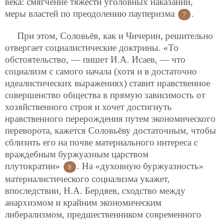
века: смягчение тяжести уголовных наказаний,
меры властей по преодолению пауперизма
.
7
При этом, Соловьёв, как и Чичерин, решительно
отвергает социалистические доктрины. «То
обстоятельство, — пишет И.А. Исаев, — что
социализм с самого начала (хотя и в достаточно
идеалистических выражениях) ставит нравственное
совершенство общества в прямую зависимость от
хозяйственного строя и хочет достигнуть
нравственного перерождения путем экономического
переворота, кажется Соловьёву достаточным, чтобы
сблизить его на почве материального интереса с
враждебным буржуазным царством
плутократии»
. На «духовную буржуазность»
8
материалистического социализма укажет,
впоследствии, Н.А. Бердяев, сходство между
анархизмом и крайним экономическим
либерализмом, предшественником современного