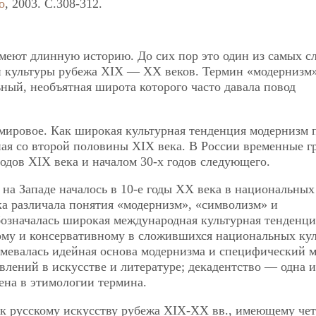
о
, 2003. C.308-312.
меют длинную историю. До сих пор это один из самых 
и культуры рубежа XIX — XX веков. Термин «модернизм
ьный, необъятная широта которого часто давала повод
ировое. Как широкая культурная тенденция модернизм 
иная со второй половины XIX века. В России временные 
одов XIX века и началом 30-х годов следующего.
 на Западе началось в 10-е годы ХХ века в национальных
ка различала понятия «модернизм», «символизм» и
означалась широкая международная культурная тенденци
му и консервативному в сложившихся национальных кул
мевалась идейная основа модернизма и специфический м
влений в искусстве и литературе; декадентство — одна 
ена в этимологии термина.
к русскому искусству рубежа XIX-XX вв., имеющему че