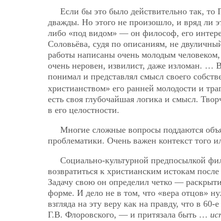
Если бы это было действительно так, то
дважды. Но этого не произошло, и вряд ли э
либо «под видом» — он философ, его интерес
Соловьёва, судя по описаниям, не двуличны
работы написаны очень молодым человеком, 
очень неровен, извилист, даже изломан. … 
понимал и представлял смысл своего собст
христианством» его ранней молодости и тра
есть своя глубочайшая логика и смысл. Тво
в его целостности.
Многие сложные вопросы поддаются объя
проблематики. Очень важен контекст того и
Социально-культурной предпосылкой фил
возвратиться к христианским истокам после
Задачу свою он определил четко — раскрыти
форме. И дело не в том, что «вера отцов» 
взгляда на эту веру как на правду, что в 60
Г.В. Флоровского, — и притязала быть …
ис