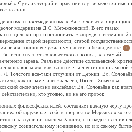
ловьёв. Суть их теорий и практики в утверждении имен
жествлении.
модернизма и постмодернизма к Вл. Соловьёву в принципе
деолог модернизма Д.С. Мережковский. В его глазах
ватор, цель которого остановить, «запрудить всемирный 
верждение старой церковности, старой государственност
хия революционная чужда ему навеки и безнадежно»
7
и бы вспыхнуть от соловьевского гнозиса, как самый
вечернего зарева. Реальное действие соловьевской крити
а для православия, как жало пчелы для гиппопотамовой 
ь. Л. Толстого все-таки отлучили от Церкви. Вл. Соловьё
метили, как не заметили Чаадаева, Гоголя, Хомякова,
ковский окончательно заклеймил Вл. Соловьёва как врага
 действительно, кто угодно, но не его пророк!
ионных философских идей, составляет важную черту про
евание» обнаруживает себя в творчестве Мережковского с
ветного разрушения именем Христа, в отождествлении сл
о всякому созидательному начинанию, но и к самому быти