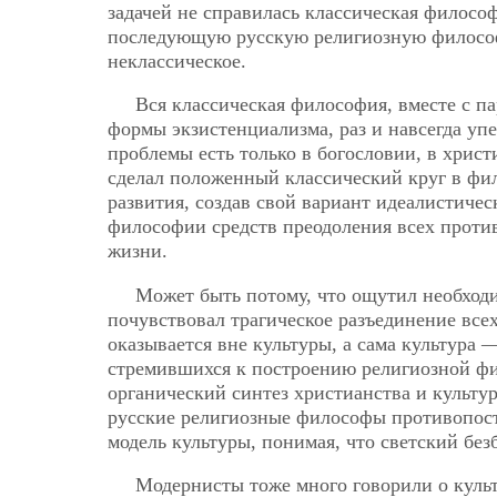
задачей не справилась классическая филосо
последующую русскую религиозную философ
неклассическое.
Вся классическая философия, вместе с п
формы экзистенциализма, раз и навсегда упе
проблемы есть только в богословии, в хрис
сделал положенный классический круг в фи
развития, создав свой вариант идеалистичес
философии средств преодоления всех против
жизни.
Может быть потому, что ощутил необходи
почувствовал трагическое разъединение всех
оказывается вне культуры, а сама культура
стремившихся к построению религиозной фи
органический синтез христианства и культу
русские религиозные философы противопост
модель культуры, понимая, что светский бе
Модернисты тоже много говорили о культу