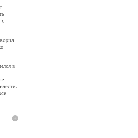
т
ть
 с
оворил
же
ился в
ое
елести.
все
с