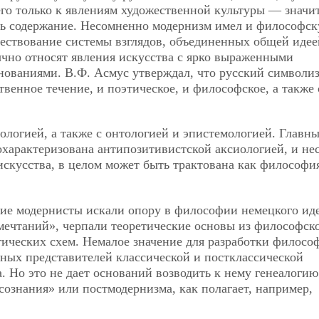
го только к явлениям художественной культуры — значи
ять содержание. Несомненно модернизм имел и философс
ествование системы взглядов, объединенных общей идее
чно относят явления искусства с ярко выраженными
ованиями. В.Ф. Асмус утверждал, что русский символи
венное течение, и поэтическое, и философское, а также
пологией, а также с онтологией и эпистемологией. Главн
охарактеризована антипозитивистской аксиологией, и не
скусства, в целом может быть трактована как философи
ие модернисты искали опору в философии немецкого ид
мечтаний», черпали теоретические основы из философск
гических схем. Немалое значение для разработки филосо
тных представителей классической и постклассической
. Но это не дает оснований возводить к нему генеалогию
сознания» или постмодернизма, как полагает, например,