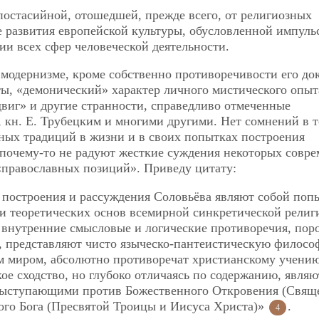
постасийной, отошедшей, прежде всего, от религиозных
е развития европейской культуры, обусловленной импуль
ии всех сфер человеческой деятельности.
модернизме, кроме собственно противоречивости его до
ы, «демонический» характер личного мистического опыт
виг» и другие странности, справедливо отмеченные
, кн. Е. Трубецким и многими другими. Нет сомнений в т
вных традиций в жизни и в своих попытках построения
почему-то не радуют жесткие суждения некоторых совр
 «православных позиций». Приведу цитату:
 построения и рассуждения Соловьёва являют собой поп
и теоретических основ всемирной синкретической религ
е внутренние смысловые и логические противоречия, пор
 представляют чисто языческо-пантеистическую филосо
 миром, абсолютно противоречат христианскому учению
ое сходство, но глубоко отличаясь по содержанию, являю
выступающими против Божественного Откровения (Свящ
го Бога (Пресвятой Троицы и Иисуса Христа)»
.
4