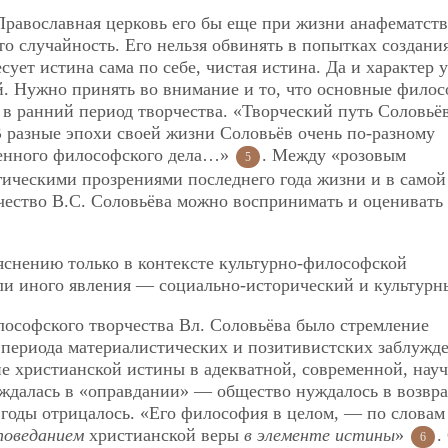
 Православная церковь его бы еще при жизни анафематст
то случайность. Его нельзя обвинять в попытках создания
ует истина сама по себе, чистая истина. Да и характер у
й. Нужно принять во внимание и то, что основные фило
в ранний период творчества. «Творческий путь Соловьё
В разные эпохи своей жизни Соловьёв очень по-разному
венного философского дела…»
. Между
«розовым
5
гическими прозрениями последнего года жизни и в самой
рчество В.С. Соловьёва можно воспринимать и оценивать
снению только в контексте культурно-философской
ли иного явления — социально-исторический и культурн
ософского творчества Вл. Соловьёва было стремление
 периода материалистических и позитивистских заблужд
е христианской истины в адекватной, современной, нау
нуждалась в «оправдании» — общество нуждалось в возв
-е годы отрицалось. «Его философия в целом, — по словам
поведанием
христианской веры
в элементе истины
»
.
6