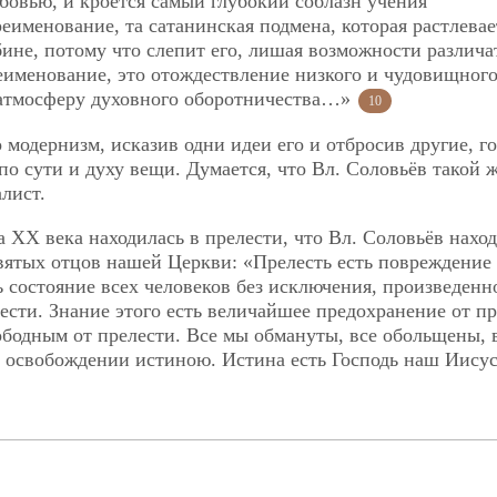
овью, и кроется самый глубокий соблазн учения
еименование, та сатанинская подмена, которая растлевае
бине, потому что слепит его, лишая возможности различа
реименование, это отождествление низкого и чудовищного
 атмосферу духовного оборотничества…»
10
 модернизм, исказив одни идеи его и отбросив другие, г
 сути и духу вещи. Думается, что Вл. Соловьёв такой 
лист.
 ХХ века находилась в прелести, что Вл. Соловьёв наход
вятых отцов нашей Церкви: «Прелесть есть повреждение
ь состояние всех человеков без исключения, произведенн
сти. Знание этого есть величайшее предохранение от пр
бодным от прелести. Все мы обмануты, все обольщены, 
в освобождении истиною. Истина есть Господь наш Иису