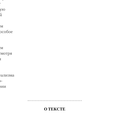
т
кую
й
зм
 особое
ым
смотря
я
еализма
о-
фии
О ТЕКСТЕ