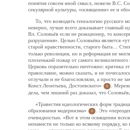
понятия совсем иной смысл, нежели В.С. Со
секулярной культуры, «освящении» ее и обо
То, что возводить генеалогию русского 
неверно, лучше всего доказывает главный и
Вл. Соловьёв если не реакционер, то консер
разрушения». Целью Соловьёва является «ут
старой нравственности, старого быта… Сти
только революция, но и реформация не могл
плохенький пожар от самого великолепного 
Церковь поразительно ничтожно: критика эт
православие, можно сказать, и не почесалос
отлучали и не благословляли, а просто не за
Конст.Леонтьева, Достоевского»
. Мереж
8
дела, чем лишний раз доказал, что Соловьёв,
«Травестия идеологических форм традиц
образования модернизма»
. Это «переод
9
очевидностью. «Вот в этом освящении всес
ненависти не только ко всякому порядку, к