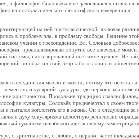
фия, а философия Соловьёва
в ее целостности
вывела вс
ию из постклассического философского измерения в
аразитирующей на ней постклассической, включая разли
рлись в проблему зла, в проблему свободы. Решение это
тианском учении о грехопадении. Вл. Соловьёв добросове
лософии, проанализировав попутно все ключевые момент
кой системы, синтезировавшей все самое лучшее. Не най
оречий, он обратил свой взор к богословию и обществе
мость соединения мысли и жизни, потому что осознал и
 элементов секулярной культуры, где церковь закономер
 — вне христианства. Продолжив традицию славянофилов,
лософии культуры, Соловьёв предначертал в своем твор
ры и пытался воплотить его в жизнь. Он и следующие за 
авляли духу секуляризма целостную религиозно оправд
збожный гуманизм неизбежно идет к своему самоотрицан
ре, о христианстве, о любви, о церкви, часто вкладывая