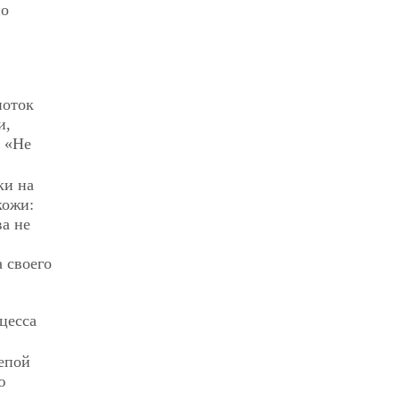
но
поток
и,
. «Не
ки на
кожи:
ва не
 своего
цесса
епой
ю