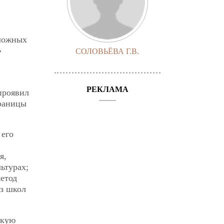
сложных
»
СОЛОВЬЁВА Г.В.
РЕКЛАМА
проявил
границы
 его
я,
ьтурах;
етод
из школ
ткую