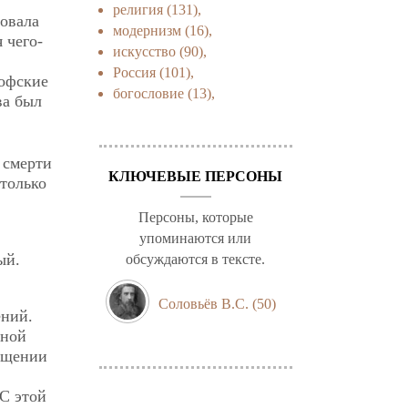
религия
(131),
вовала
модернизм
(16),
 чего-
искусство
(90),
Россия
(101),
софские
богословие
(13),
ва был
 смерти
КЛЮЧЕВЫЕ ПЕРСОНЫ
 только
Персоны, которые
упоминаются или
ый.
обсуждаются в тексте.
Соловьёв В.С.
(50)
ений.
чной
ращении
 С этой