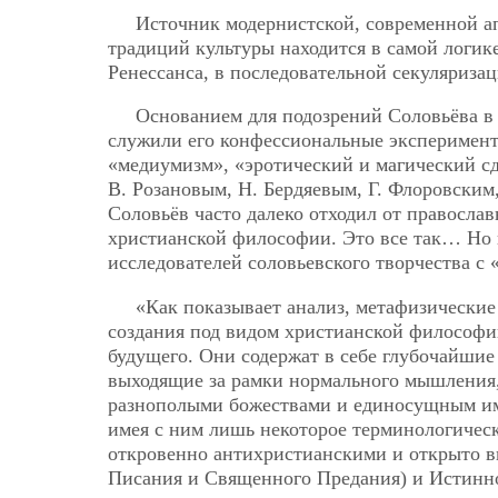
Источник модернистской, современной а
традиций культуры находится в самой логик
Ренессанса, в последовательной секуляризац
Основанием для подозрений Соловьёва в 
служили его конфессиональные эксперимент
«медиумизм», «эротический и магический сд
В. Розановым, Н. Бердяевым, Г. Флоровским
Соловьёв часто далеко отходил от правосла
христианской философии. Это все так… Но 
исследователей соловьевского творчества с
«Как показывает анализ, метафизические
создания под видом христианской философи
будущего. Они содержат в себе глубочайши
выходящие за рамки нормального мышления,
разнополыми божествами и единосущным им
имея с ним лишь некоторое терминологическ
откровенно антихристианскими и открыто 
Писания и Священного Предания) и Истинно