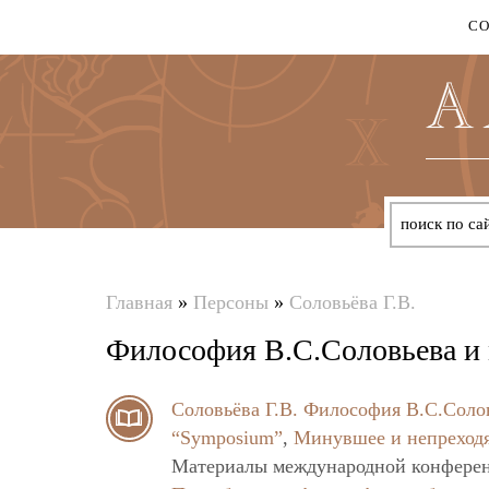
С
Главная
»
Персоны
»
Соловьёва Г.В.
Вы
Философия В.С.Соловьева и 
здесь
Соловьёва Г.В.
Философия В.С.Солов
“Symposium”
,
Минувшее и непреходя
Материалы международной конференц