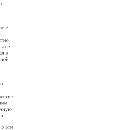
ю
чные
й
стно
ы ее
дя в
нной
но
честве
ним
анную
ию.
 в эти