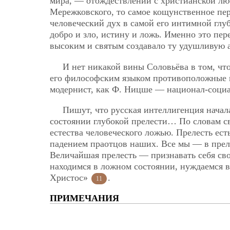
мира, — отождествлении с христианской люб
Мережковского, то самое кощунственное пер
человеческий дух в самой его интимной глу
добро и зло, истину и ложь. Именно это пе
высоким и святым создавало ту удушливую
И нет никакой вины Соловьёва в том, что
его философским языком противоположные по
модернист, как Ф. Ницше — национал-социа
Пишут, что русская интеллигенция начала
состоянии глубокой прелести… По словам с
естества человеческого ложью. Прелесть ест
падением праотцов наших. Все мы — в преле
Величайшая прелесть — признавать себя сво
находимся в ложном состоянии, нуждаемся 
Христос»
.
11
ПРИМЕЧАНИЯ