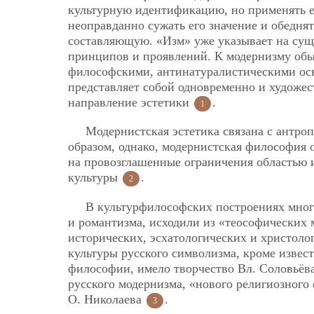
культурную идентификацию, но применять е
неоправданно сужать его значение и обедн
составляющую. «Изм» уже указывает на сущ
принципов и проявлений. К модернизму обы
философскими, антинатуралистическими осн
представляет собой одновременно и художест
направление эстетики
.
1
Модернистская эстетика связана с антро
образом, однако, модернистская философия 
на провозглашенные ограничения областью и
культуры
.
2
В культурфилософских построениях мног
и романтизма, исходили из «теософических 
исторических,
эсхатологических и христоло
культуры русского символизма, кроме извес
философии, имело творчество Вл. Соловьёва
русского модернизма, «нового религиозного 
О. Николаева
.
3