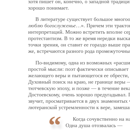
хотя пишет он, конечно, о западной традици
хорошо понимает.
В литературе существует большое многоо
люблю богослуженье
…». Причем эти тракто
интерпретаций. Можно встретить вполне сер
протестантизм. В то же время нередки выск
точки зрения, он ставит ее гораздо выше п
же, встречаются разного рода промежуточны
По-видимому, одна из возможных «расши
простой мысли: поэт фактически описывает 
желающего веры и пытающегося ее обрести,
Духовный поиск на краю, не границе веры —
тютчевскую эпоху, и позже — в течение века
Достоевскому, очень хорошо предугадывал. П
звучит, просматривается в двух знаменитых
лютеранской устремленности к вере, замеша
Когда сочувственно на н
Одна душа отозвалась —