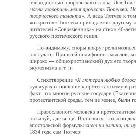
очевидностью пророческого слова. Лев Толст
могли уговорить меня прочесть Тютчева. Но
творческого таланта
». А ведь Тютчев к том
«открытия» Тютчева принадлежит другому «
читателей «Современника» на стихи 46-летн
русского поэтического гения.
По-видимому, споры вокруг религиозных
постулате. При всей полифонии смыслов, ко
широко — общехристианский) дух его творч
экуменизма и т. п.
Стихотворение «
Я лютеран люблю бого
культурах отношение к протестантизму в ра
факт, что многие русские государи (Екатерин
протестантской среды, тем не менее, были 
Православного человека в протестантизме
пожалуй, две вещи. Во-первых, это ясно де
апостольской формулы «
нет ни эллина, ни и
1834 года сам Тютчев: