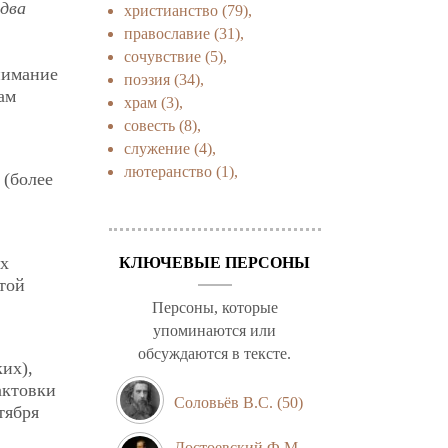
едва
христианство
(79),
православие
(31),
сочувствие
(5),
нимание
поэзия
(34),
ам
храм
(3),
совесть
(8),
служение
(4),
лютеранство
(1),
 (более
их
КЛЮЧЕВЫЕ ПЕРСОНЫ
той
Персоны, которые
упоминаются или
обсуждаются в тексте.
их),
актовки
Соловьёв В.С.
(50)
тября
Достоевский Ф.М.