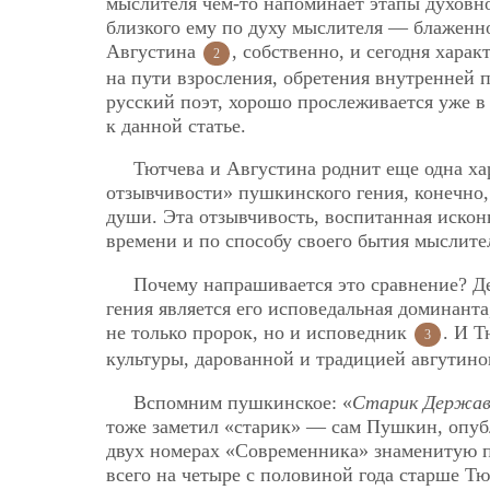
мыслителя чем-то напоминает этапы духовно
близкого ему по духу мыслителя — блаженно
Августина
, собственно, и сегодня хара
2
на пути взросления, обретения внутренней 
русский поэт, хорошо прослеживается уже в
к данной статье.
Тютчева и Августина роднит еще одна ха
отзывчивости» пушкинского гения, конечно
души. Эта отзывчивость, воспитанная иско
времени и по способу своего бытия мыслите
Почему напрашивается это сравнение? Де
гения является его исповедальная доминанта
не только пророк, но и исповедник
. И 
3
культуры, дарованной и традицией авгутинов
Вспомним пушкинское: «
Старик Державин
тоже заметил «старик» — сам Пушкин, опубл
двух номерах «Современника» знаменитую по
всего на четыре с половиной года старше Тю