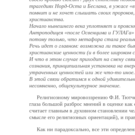
трагедиях Норд-Оста и Беслана, в ужасе «
помнит и не хочет слышать своих пророков,
христианства.
Начало нынешнего века уплотняет и проясня
Антроподицея «после Освенцима и ГУЛАГа»
потому только, что метафора стала реальн
Речь идет о главном: возможна ли такое бы
христианские ценности (и в более широком 
И что в этом случае приходит на смену свя
сознания, принципиальная установка на внер
утраченных ценностей или же что-то иное.
В этой связи обратимся к одной удивительн
несомненно, общекультурное значение.
Религиозному мировоззрению Ф.И. Тютче
глаза большой разброс мнений в оценке как 
считает главным в духовном становлении че
смысле его религиозных ориентаций), и пр
Как ни парадоксально, все эти определе