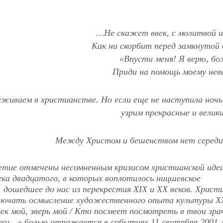
…Не скажет ввек, с молитвой и 
Как ни скорбит перед замкнутой 
«Впусти меня! Я верю, бо
Приди на помощь моему неве
еживаем в христианстве. Но если еще не наступила ночь
узрим прекрасные и велик
Между Христом и бешенством нет серед
етие отмечены несомненным кризисом христианской идеи
века двадцатого, в которых воплотилось ницшевское
 дошедшее до нас из перекрестия XIX и XX веков. Христ
лючать осмысление художественного опыта культуры XX
к мой, зверь мой / Кто посмеет посмотреть в твои зрач
нки…» болью отражается в событиях 11 сентября 2001 г