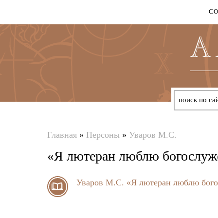
С
Главная
»
Персоны
»
Уваров М.С.
Вы
«Я лютеран люблю богослуже
здесь
Уваров М.С.
«Я лютеран люблю богос