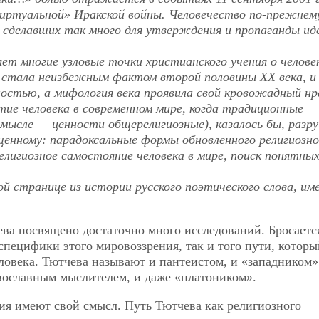
виртуальной» Иракской войны. Человечество по-прежнем
 сделавших так много для утверждения и пропаганды ид
ет многие узловые точки христианского учения о челове
 стала неизбежным фактом второй половины XX века, и
остью, а мифология века проявила свой кровожадный нр
тие человека в современном мире, когда традиционные
смысле — ценности общерелигиозные), казалось бы, разр
щенному: парадоксальные формы обновленного религиозно
елигиозное самостояние человека в мире, поиск понятных
ой странице из истории русского поэтического слова, и
ва посвящено достаточно много исследований. Бросаетс
специфики этого мировоззрения, так и того пути, которы
ловека. Тютчева называют и пантеистом, и «западником»
авославным мыслителем, и даже «платоником».
ния имеют свой смысл. Путь Тютчева как религиозного