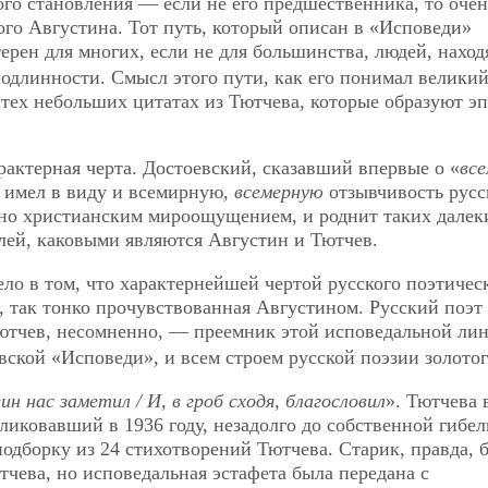
го становления — если не его предшественника, то очен
го Августина. Тот путь, который описан в «Исповеди»
ктерен для многих, если не для большинства, людей, нахо
подлинности. Смысл этого пути, как его понимал велики
 тех небольших цитатах из Тютчева, которые образуют э
рактерная черта. Достоевский, сказавший впервые о «
вс
, имел в виду и всемирную,
всемерную
отзывчивость русс
нно христианским мироощущением, и роднит таких далек
лей, каковыми являются Августин и Тютчев.
ло в том, что характернейшей чертой русского поэтичес
, так тонко прочувствованная Августином. Русский поэт 
Тютчев, несомненно, — преемник этой исповедальной ли
ской «Исповеди», и всем строем русской поэзии золотог
 нас заметил / И, в гроб сходя, благословил
». Тютчева 
иковавший в 1936 году, незадолго до собственной гибел
дборку из 24 стихотворений Тютчева. Старик, правда, 
тчева, но исповедальная эстафета была передана с