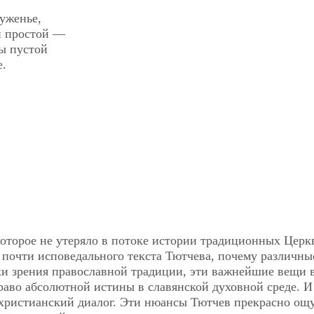
уженье,
и простой —
ы пустой
е.
 которое не утеряло в потоке истории традиционных Церк
о почти исповедального текста Тютчева, почему различны
чки зрения православной традиции, эти важнейшие вещи 
право абсолютной истины в славянской духовной среде. И
христианский диалог. Эти нюансы Тютчев прекрасно ощ