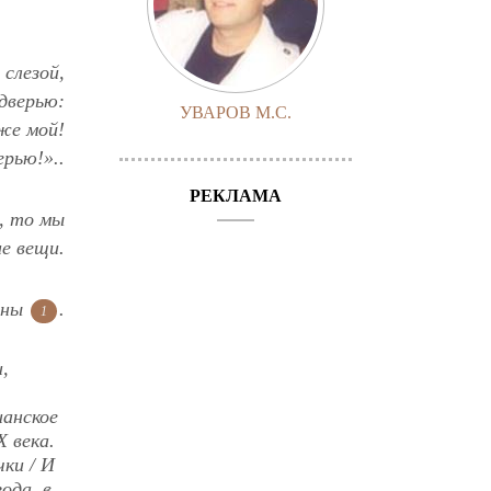
слезой,
дверью:
УВАРОВ М.С.
же мой!
рью!»..
РЕКЛАМА
, то мы
ие вещи.
ины
.
1
,
ианское
 века.
ки / И
ода, в