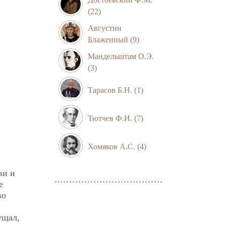
(22)
Августин
Блаженный
(9)
Мандельштам О.Э.
(3)
Тарасов Б.Н.
(1)
Тютчев Ф.И.
(7)
Хомяков А.С.
(4)
ви и
е
во
ущал,