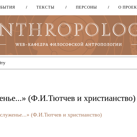
ОБЫТИЯ
ТЕКСТЫ
ПЕРСОНЫ
О ПРОЕ
Перейти
к
основному
содержанию
нье...» (Ф.И.Тютчев и христианство)
луженье...» (Ф.И.Тютчев и христианство)