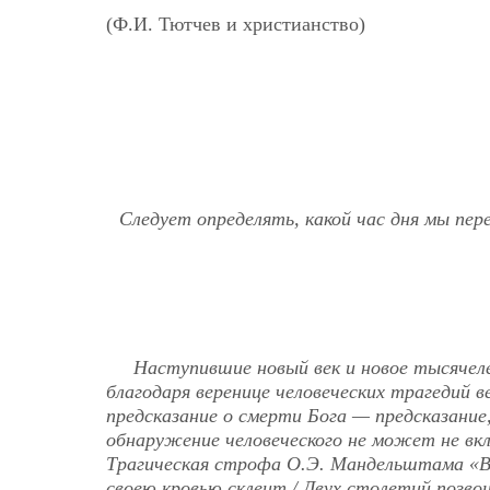
(Ф.И. Тютчев и христианство)
Следует определять, какой час дня мы пер
Наступившие новый век и новое тысячел
благодаря веренице человеческих трагедий 
предсказание о смерти Бога — предсказание,
обнаружение человеческого не может не вк
Трагическая строфа О.Э. Мандельштама «Ве
своею кровью склеит / Двух столетий позво