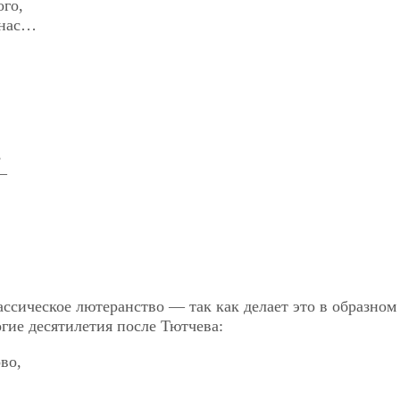
го,
 нас…
,
—
ассическое лютеранство — так как делает это в образном
гие десятилетия после Тютчева:
во,