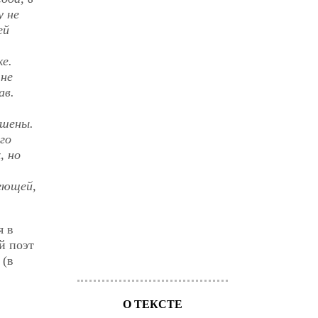
у не
ей
ке.
 не
ав.
ушены.
го
, но
меющей,
я в
й поэт
 (в
О ТЕКСТЕ