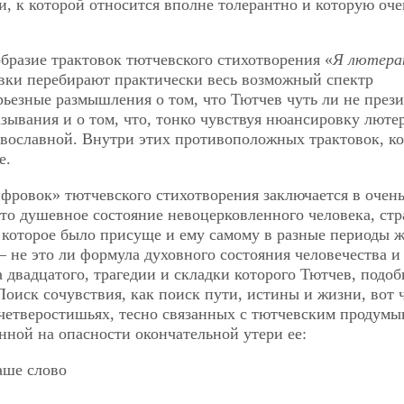
и, к которой относится вполне толерантно и которую оче
бразие трактовок тютчевского стихотворения «
Я лютера
вки перебирают практически весь возможный спектр
ьезные размышления о том, что Тютчев чуть ли не прези
азывания и о том, что, тонко чувствуя нюансировку люте
равославной. Внутри этих противоположных трактовок, к
е.
фровок» тютчевского стихотворения заключается в очен
то душевное состояние невоцерковленного человека, стр
 которое было присуще и ему самому в разные периоды 
 не это ли формула духовного состояния человечества и
 двадцатого, трагедии и складки которого Тютчев, подоб
оиск сочувствия, как поиск пути, истины и жизни, вот 
 четверостишьях, тесно связанных с тютчевским продум
нной на опасности окончательной утери ее:
аше слово