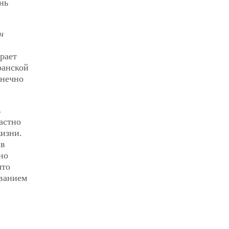
нь
н
рает
ранской
онечно
ь
астно
жизни.
 в
но
что
ыванием