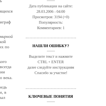
ь
Дата публикации на сайте:
дящихся
28.03.2006 - 04:00
й
Просмотров:
3194 (+0)
пиграф
Популярность:
Комментариев:
1
емирной
кой
НАШЛИ ОШИБКУ?
их по
Выделите текст и нажмите
кого
CTRL + ENTER
всегда
далее следуйте инструкциям
нии
Спасибо за участие!
о века.
ведь
и, в
КЛЮЧЕВЫЕ ПОНЯТИЯ
был