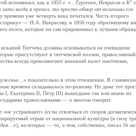
ой вспоминал, как в 1855 г. «
…Тургенев, Некрасов и К° 
 зато когда я прочел, то просто обмер от величины его
у времени уже четверть века печатался. Честь второго
старику» — Н.А. Некрасову, в 1850 году обратившему в
его поэта, которые он сам приравнивал к лучшим образц
 исканий Тютчева должны основываться на очевидном
торые присутствуют в тютчевской поэзии, православный
ества всегда превозмогают внешний налет пантеизма,
служенье…
» показательно в этом отношении. В славянск
зные времена складывалось по-разному. Но даже тот прос
а I, Екатерина II, Петр III) вышедшие так или иначе из
государями православными — о многом говорит.
 «не устраивают» (если отвлечься от споров догматическ
кларируемый отрыв от национальной культуры (в силу тр
удея
…»), во-вторых — то, о чем, собственно, писал 16 ок