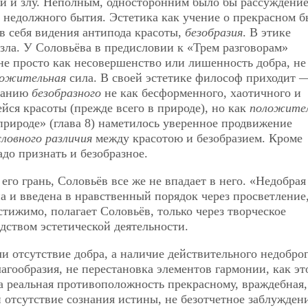
и и злу. Неполным, односторонним было бы рассуждение
 недолжного бытия. Эстетика как учение о прекрасном б
 в себя видения антипода красоты,
безобразия
. В этике
зла. У Соловьёва в предисловии к «Трем разговорам»
е просто как несовершенство или лишенность добра, не
ложительная
сила. В своей эстетике философ приходит 
иманию
безобразного
не как бесформенного, хаотичного и
йся красоты (прежде всего в природе), но как
положител
в природе» (глава 8) наметилось уверенное продвижение
словного различия
между красотою и безобразием. Кроме
адо признать и безобразное.
его грань, Соловьёв все же не впадает в него. «Недобрая
а и введена в нравственный порядок через просветление
стижимо, полагает Соловьёв, только через творческое
дством эстетической деятельности.
и отсутствие добра, а наличие действительного недобро
лагообразия, не перестановка элементов гармонии, как эт
а реальная противоположность прекрасному, враждебная,
 отсутствие сознания истины, не безотчетное заблуждени