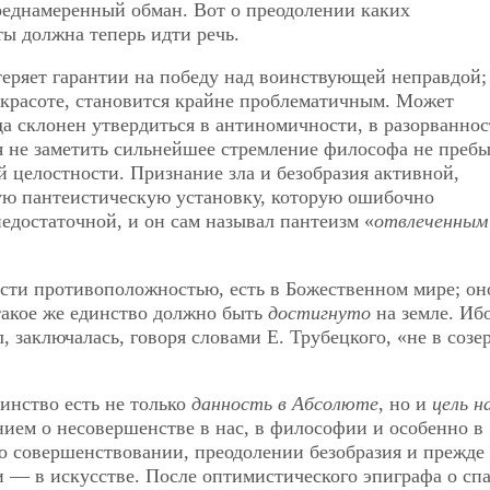
реднамеренный обман. Вот о преодолении каких
ы должна теперь идти речь.
 теряет гарантии на победу над воинствующей неправдой;
в красоте, становится крайне проблематичным. Может
да склонен утвердиться в антиномичности, в разорванно
зя не заметить сильнейшее стремление философа не пребы
й целостности. Признание зла и безобразия активной,
ую пантеистическую установку, которую ошибочно
едостаточной, и он сам называл пантеизм «
отвлеченным
сти противоположностью, есть в Божественном мире; он
такое же единство должно быть
достигнуто
на земле. Ибо
, заключалась, говоря словами Е. Трубецкого, «не в созе
динство есть не только
данность в Абсолюте
, но и
цель н
ением о несовершенстве в нас, в философии и особенно в
 о совершенствовании, преодолении безобразия и прежде 
и — в искусстве. После оптимистического эпиграфа о сп