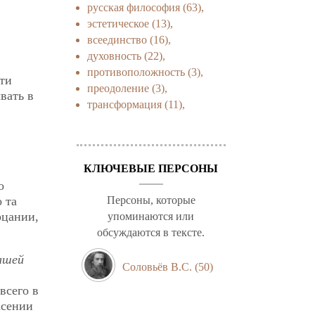
русская философия
(63),
эстетическое
(13),
всеединство
(16),
духовность
(22),
противоположность
(3),
сти
преодоление
(3),
вать в
трансформация
(11),
КЛЮЧЕВЫЕ ПЕРСОНЫ
о
 та
Персоны, которые
рцании,
упоминаются или
обсуждаются в тексте.
ашей
Соловьёв В.С.
(50)
всего в
асении