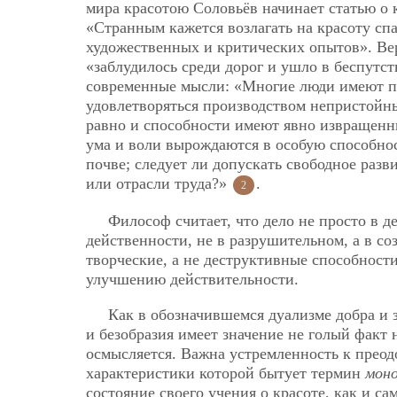
мира красотою Соловьёв начинает статью о к
«Странным кажется возлагать на красоту спа
художественных и критических опытов». Вер
«заблудилось среди дорог и ушло в беспутст
современные мысли: «Многие люди имеют по
удовлетворяться производством непристойны
равно и способности имеют явно извращенны
ума и воли вырождаются в особую способно
почве; следует ли допускать свободное разв
или отрасли труда?»
.
2
Философ считает, что дело не просто в д
действенности, не в разрушительном, а в со
творческие, а не деструктивные способност
улучшению действительности.
Как в обозначившемся дуализме добра и з
и безобразия имеет значение не голый факт 
осмысляется. Важна устремленность к прео
характеристики которой бытует термин
моно
состояние своего учения о красоте, как и са