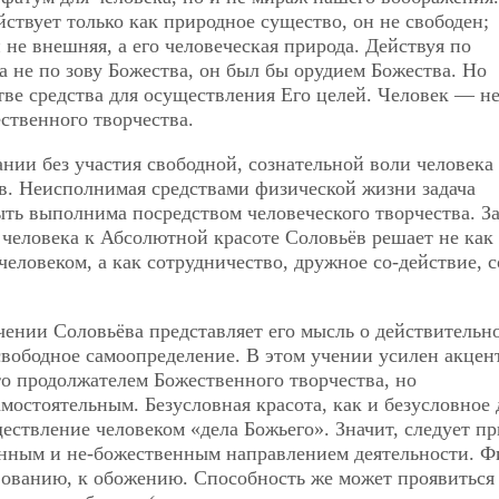
ствует только как природное существо, он не свободен;
 и не внешняя, а его человеческая природа. Действуя по
 не по зову Божества, он был бы орудием Божества. Но
ве средства для осуществления Его целей. Человек — не
ственного творчества.
нии без участия свободной, сознательной воли человека
в. Неисполнимая средствами физической жизни задача
ть выполнима посредством человеческого творчества. З
человека к Абсолютной красоте Соловьёв решает не как
еловеком, а как сотрудничество, дружное со-действие, с
чении Соловьёва представляет его мысль о действительн
свободное самоопределение. В этом учении усилен акцен
то продолжателем Божественного творчества, но
мостоятельным. Безусловная красота,
как и безусловное 
ествление человеком «дела Божьего». Значит, следует пр
енным и не-божественным направлением деятельности. 
вованию, к обoжению. Способность же может проявиться