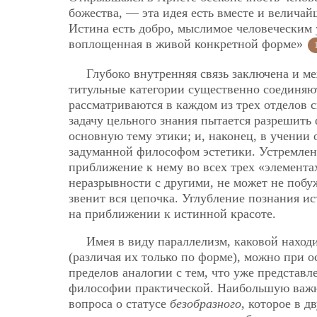
божества, — эта идея есть вместе и велича
Истина есть добро, мыслимое человеческим у
воплощенная в живой конкретной форме»
Глубоко внутренняя связь заключена и м
титульные категории существенно соединяют
рассматриваются в каждом из трех отделов 
задачу цельного знания пытается разрешить
основную тему этики; и, наконец, в учении 
задуманной философом эстетики. Устремлен
приближение к нему во всех трех «элементах
неразрывности с другими, не может не побу
звенит вся цепочка. Углубление познания ис
на приближении к истинной красоте.
Имея в виду параллелизм, каковой наход
(различая их только по форме), можно при 
пределов аналогии с тем, что уже представл
философии практической. Наибольшую важно
вопроса о статусе
безобразного
, которое в 