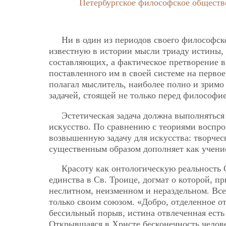
Петербургское философское обществ
Ни в один из периодов своего философск
известную в истории мысли триаду истины, 
составляющих, а фактическое претворение в
поставленного им в своей системе на первое 
полагал мыслитель, наиболее полно и зримо 
задачей, стоящей не только перед философие
Эстетическая задача должна выполняться
искусство. По сравнению с теориями воспро
возвышенную задачу для искусства: творчес
существенным образом дополняет как учение 
Красоту как онтологическую реальность 
единства в Св. Троице, догмат о которой, п
неслитном, неизменном и нераздельном. Вс
только своим союзом. «Добро, отделенное от
бессильный порыв, истина отвлеченная есть 
Открывшаяся в Христе бесконечность челове