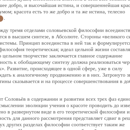
йшее добро, и высочайшая истина, и совершеннейшая крас
мом; красота есть то же добро и та же истина, телесно
.
1
ежду тремя отделами соловьевской философии всеединств
ся в высшем синтезе, в Абсолюте. Стороны «великого с
системы. Принцип всеединства в ней так и формулируетс
 философия теоретическая; идеал цельной жизни составля
о цельном творчестве заключается главное содержание
ность к обобщающему синтезу должна реализоваться чер
». Развитие, происходящее в одной сфере, уже в силу
ждать к аналогичному продвижению и в них. Затронуто 
тины сказывается и на процессе совершенствования в до
ит Соловьёв в содержании и развитии всех трех фаз един
осмыслении эволюции учения о красоте проводить до изв
ено в развернутом виде в его теоретической философии и
сть для данного рассмотрения представляет сдвиг в ре
двух других разделах философии соответствует таким же