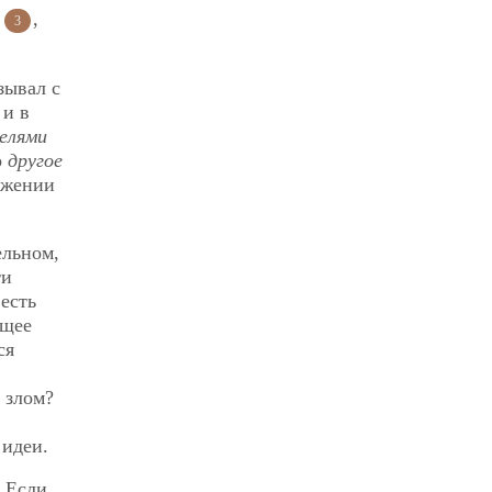
»
,
3
зывал с
 и в
елями
о
другое
ажении
ельном,
ти
есть
ющее
ся
 злом?
 идеи.
. Если