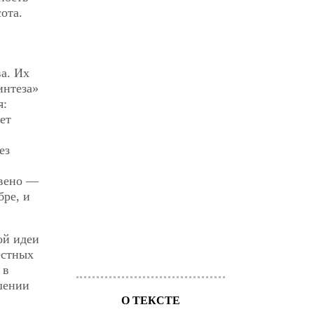
ота.
а. Их
интеза»
я:
ет
ез
звено —
бре, и
ой идеи
естных
 в
шении
О ТЕКСТЕ