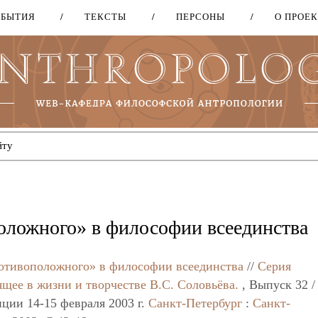
ОБЫТИЯ
ТЕКСТЫ
ПЕРСОНЫ
О ПРОЕ
Перейти
к
основному
содержанию
оложного» в философии всеединства
отивоположного» в философии всеединства
//
Серия
щее в жизни и творчестве В.С. Соловьёва.
, Выпуск 32 /
ии 14-15 февраля 2003 г.
Санкт-Петербург
:
Санкт-