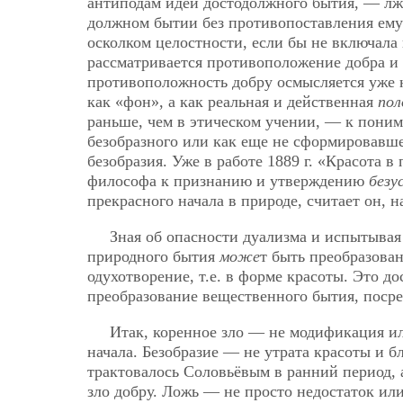
антиподам идеи достодолжного бытия, — лж
должном бытии без противопоставления ему
осколком целостности, если бы не включала
рассматривается противоположение добра и 
противоположность добру осмысляется уже н
как «фон», а как реальная и действенная
по
раньше, чем в этическом учении, — к пон
безoбразного или как еще не сформировавше
безобразия. Уже в работе 1889 г. «Красота 
философа к признанию и утверждению
безу
прекрасного начала в природе, считает он, н
Зная об опасности дуализма и испытывая 
природного бытия
може
т быть преобразован
одухотворение, т.е. в форме красоты. Это до
преобразование вещественного бытия, посре
Итак, коренное зло — не модификация ил
начала. Безобразие — не утрата красоты и б
трактовалось Соловьёвым в ранний период, 
зло добру. Ложь — не просто недостаток или