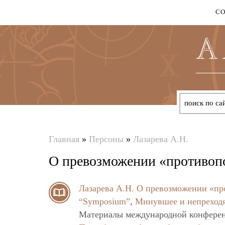
С
Главная
»
Персоны
»
Лазарева А.Н.
Вы
О превозможении «противоп
здесь
Лазарева А.Н.
О превозможении «пр
“Symposium”
,
Минувшее и непреходя
Материалы международной конференц