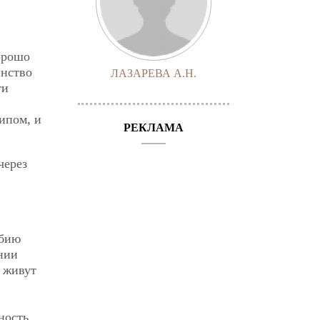
орошо
инство
ЛАЗАРЕВА А.Н.
ти
ипом, и
РЕКЛАМА
через
обию
ении
 живут
…
ность