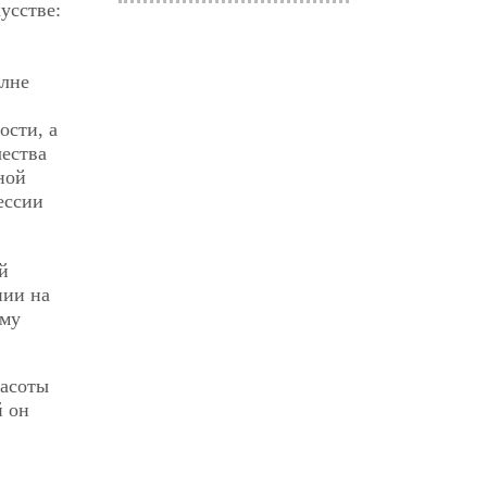
усстве:
олне
ости, а
чества
ной
ессии
й
нии на
ому
расоты
й он