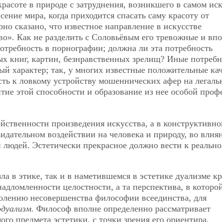
расоте в природе с затруднения, возникшего в самом иск
сение мира, когда приходится спасать саму красоту от
но сказано, что известное направление в искусстве
во». Как не разделить с Соловьёвым его тревожные и вп
требность в порнографии; должна ли эта потребность
х книг, картин, безнравственных зрелищ? Иные потребн
й характер; так, у многих известные положительные ка
сть к ловкому устройству мошеннических афер на легаль
итие этой способности и образование из нее особой проф
ейственности произведения искусства, а в конструктивно
зидательном воздействии на человека и природу, во влия
и людей. Эстетически прекрасное должно вести к реальн
ла в этике, так и в наметившемся в эстетике дуализме к
надломленности целостности, а та перспектива, в которо
долению несовершенства философии всеединства, для
дуализм
. Философ вполне определенно рассматривает
мого предмета эстетики, с точки зрения его ориентира,