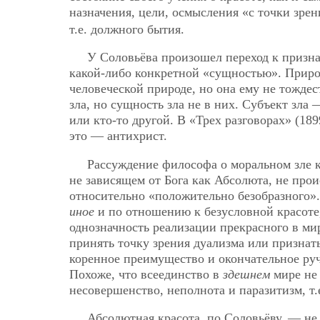
назначения, цели, осмысления «с точки зрен
т.е. должного бытия.
У Соловьёва произошел переход к признан
какой-либо конкретной «сущностью». Природа
человеческой природе, но она ему не тождес
зла, но сущность зла не в них. Субъект зла
или кто-то другой. В «Трех разговорах» (189
это — антихрист.
Рассуждение философа о моральном зле 
не зависящем от Бога как Абсолюта, не про
относительно «положительно безобразного»
иное
и по отношению к безусловной красоте
однозначность реализации прекрасного в мир
принять точку зрения дуализма или признат
коренное преимущество и окончательное руч
Похоже, что всеединство в
здешнем
мире не 
несовершенство, неполнота и паразитизм, т.
Абсолютная красота, по Соловьёву, — не