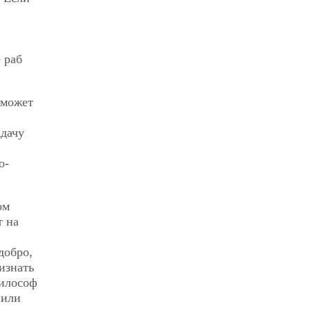
 раб
 может
адачу
о-
ом
т на
добро,
изнать
Философ
 или