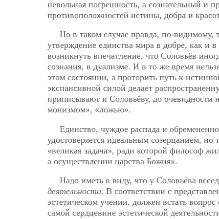
невольная погрешность, а сознательный и п
противоположностей истины, добра и красот
Но в таком случае правда, по-видимому,
утверждение единства мира в добре, как и 
возникнуть впечатление, что Соловьёв иног
сознания, в дуализме. И в то же время нель
этом состоянии, а проторить путь
к истинно
экспансивной силой делает распространенн
приписывают и Соловьёву, до очевидности н
монизмом», «ложью».
Единство, чуждое распада и обремененно
удостоверяется идеальным созерцанием, но 
«великая задача», ради которой философ жил
а осуществлении царства Божия».
Надо иметь в виду, что у Соловьёва всее
деятельности
. В соответствии с представл
эстетическом учении, должен встать вопрос
самой сердцевине эстетической деятельност