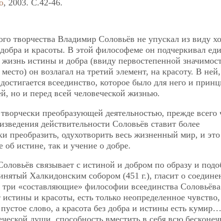
о
, 2003. C.42-46.
ого творчества Владимир Соловьёв не упускал из виду х
добра и красоты. В этой философеме он подчеркивал ед
 жизнь истины и добра (ввиду первостепенной значимос
место) он возлагал на третий элемент, на красоту. В ней,
достигается всеединство, которое было для него и принц
й, но и перед всей человеческой жизнью.
 творчески преобразующей деятельностью, прежде всего 
изведения действительности Соловьёв ставит более
ки преобразить, одухотворить весь жизненный мир, и это
об истине, так и учение о добре.
Соловьёв связывает с истиной и добром по образу и под
ринятый Халкидонским собором (451 г.), гласит о соедин
е три «составляющие» философии всеединства Соловьёва
 истины и красоты, есть только неопределенное чувство,
пустое слово, а красота без добра и истины есть кумир
ческой души, способность вместить в себя всю бесконеч