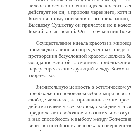
человек в осуществлении идеала красоты дей
действует не он, а природа через него, хотя
Божественному повелению, по приказанию, а
Высшему Существу он причастен не в качест
Божий, а сын Божий. Он — соучастник Боже
Осуществление идеала красоты в мирозда
происходить лишь до определенных предело
претворения безусловной красоты должна бы
созидания «святой гармонии», приближения 
перераспределение функций между Богом и ч
творчество.
Значительную ценность в эстетическом у
преображении человеком себя и мира через 
свободе человека, на признании его не прос
действительным со-творцом, свободным и са
предполагает свободное и сознательное осущ
в нас способность к выбору между Божеств
верит в способность человека к совершенст