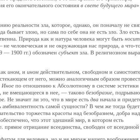
ия его окончательного состояния
в свете будущего мира
ию реальности зла, которое, однако, он поначалу не свя
 бывает злою, но сама по себе она не есть зло. Зло есть
твенна. Природа как и натура человека могут быть
носит
 — не человеческая и не окружающая нас природа, а что-т
9 — 1900 гг.) обозначен
субъект
зла. В религиозном выр
как
ином
, и
ином
действительном, свободном и самостоят
истекающем от него, можно аналогичным образом провес
.
Иное
по отношению к Абсолютному в системе эстетики 
, не вмещающееся в нее, — таково
безобразие
, подрыва
е. Не значит ли это, что в мире есть
два
начала и придет
ь амбивалентность самой сущности? В чем же тогда будет
ательство торжества красоты над безобразием, добра над
обеспечено, что этот здешний мир, в котором есть
е. прямое отрицание всеединства, свободен от всеединой
 фатум для человека, но и не мираж нашего воображения