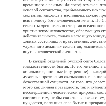
временного с вечным. Философ отмечал, чт
основой сектантства, пребывающего исключ
сектантов, находясь в настоящем, можно пр
всю полноту богочеловеческой жизни. По Со
сектанты «решительно отвергая вселенское 
христианском человечестве, образующую его
действительность, только настоящую минуту 
ховных состояниях и нравственных действи
«духовного делания» сектантов, мыслитель 
внутрь человеческой личности.
В каждой отдельной русской секте Солов
множественности бытия. По его мнению, в с
остальное единичные (внутренние) в каждой
духовные проявления оказывались в конце 
божественной сущности, от того, что делает
этого как личная праведность, так и субъек
несовершенной человеческой природы, состо
состоит в том, чтобы связать человека с тем
нуждается, возвышая свое бытие и превраща