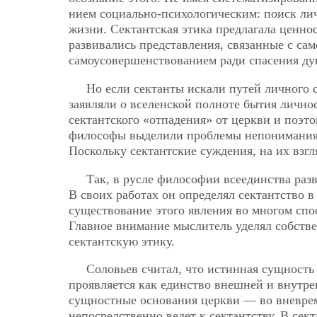
нием социально-психологическим: поиск лич
жизни. Сектантская этика предлагала ценн
развивались представления, связанные с с
самоусовершенствованием ради спасения душ
Но если сектанты искали путей личного 
заявляли о вселенской полноте бытия лично
сектантского «отпадения» от церкви и поэт
философы выделили проблемы непонимания, 
Поскольку сектантские суждения, на их взг
Так, в русле философии всеединства раз
В своих работах он определял сектантство в
существование этого явления во многом спо
Главное внимание мыслитель уделял собстве
сектантскую этику.
Соловьев считал, что истинная сущность 
проявляется как единство внешней и внутре
сущностные основания церкви — во вневре
непосредственно ведет к сектантству. В се