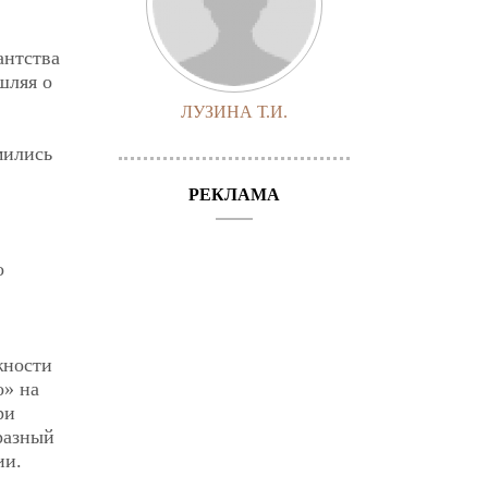
антства
шляя о
ЛУЗИНА Т.И.
мились
РЕКЛАМА
о
жности
о» на
ри
разный
ии.