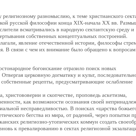
 религиозному разномыслию, к теме христианского сект
кой русской философии конца ХIХ-начала ХХ вв. Размы
слители всматривались в народную сектантскую среду и
звертывания собственных концептуальных построений.
олагали, явление отечественной истории, философы стре
я. В связи с чем их внимание было обращено к вопросам
ростонародное богоискание отразило поиск новых
Отвергая церковную догматику и культ, последовательн
 собственные рецепты, предусматривающие ослабление
а, христововерии и скопчестве, проповедь аскетизма,
венности, как возможности осознания своей непринадле
циальной несправедливостью. В поисках «царства божьег
тического бегства из мира, от радений, через попытки п
канских религиозно-утопических коммун создать своеоб
вновь к превалированию в сектах религиозной экзальтац