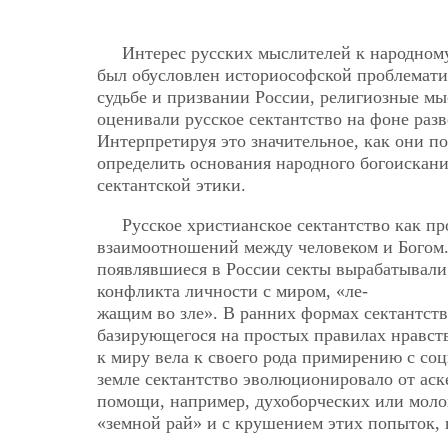
Интерес русских мыслителей к народному
был обусловлен историософской проблемати
судьбе и призвании России, религиозные мы
оценивали русское сектантство на фоне ра
Интерпретируя это значительное, как они п
определить основания народного богоискани
сектантской этики.
Русское христианское сектантство как п
взаимоотношений между человеком и Богом. 
появлявшиеся в России секты вырабатывали
конфликта личности с миром, «ле-
жащим во зле». В ранних формах сектантств
базирующегося на простых правилах нравст
к миру вела к своего рода примирению с со
земле сектантство эволюционировало от аске
помощи, например, духоборческих или моло
«земной рай» и с крушением этих попыток, 