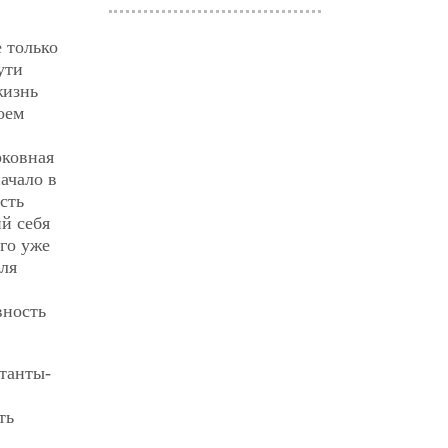
 только
ути
жизнь
оем
рковная
ачало в
сть
й себя
его уже
для
вность
ктанты-
ть