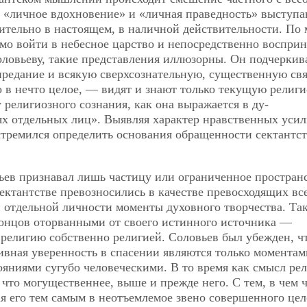
о «личное вдохновение» и «личная праведность» выступ
ительно в настоящем, в наличной действительности. По
ямо войти в небесное царство и непосредственно восприн
ловьеву, такие представления иллюзорны. Он подчеркива
предание и всякую сверхсознательную, существенную свя
 в нечто целое, — видят и знают только текущую религ
религиозного сознания, как она выражается в ду-
ях отдельных лиц». Выявляя характер нравственных усил
стремился определить основания обращенности сектантст
ьев признавал лишь частицу или ограниченное простран
ектантстве превозносились в качестве превосходящих вс
 отдельной личности моменты духовного творчества. Та
концов оторванными от своего истинного источника —
 религию собственно религией. Соловьев был убежден, чт
тивная уверенность в спасении являются только моментам
яниями сугубо человеческими. В то время как смысл ре
, что могущественнее, выше и прежде него. С тем, в чем 
я его тем самым в неотъемлемое звено совершенного цел