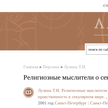
С
Главная
»
Персоны
»
Лузина Т.И.
Вы
Религиозные мыслители о се
здесь
Лузина Т.И.
Религиозные мыслители 
нравственность в секулярном мире.
,
2001 год
Санкт-Петербург
:
Санкт-Пе