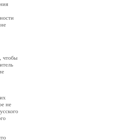
ния
сности
 не
, чтобы
итель
ие
 их
ое не
усского
ого
что