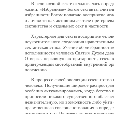
В религиозной секте складывалась опред
жизни. «Избранные» Богом сектанты считал
избранности Богом полагало восприятие чело
о личности как активном деятеле претерпева
сектантства и отдельных сект в частности.
Характерное для секты восприятие челов
неукоснительного следования нравственным 
сектантская этика. Учение об «избранности
исполненности человека Святым Духом дава
Отвергая церковную авторитарность, секта
приверженцам своеобразный внутренний ор
поведению.
В процессе своей эволюции сектантство 
человека. Получившие широкое распростран
особенно актуализировались, когда бегство и
приносили никакого существенного облегче
незначительную, но возможность либо уйти 
нравственного совершенствования в опреде
осознание этого. Не имея систематизирован