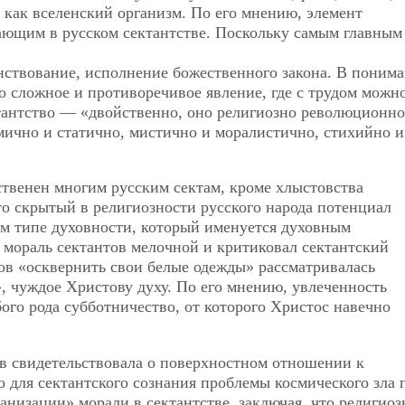
 как вселенский организм. По его мнению, элемент
ающим в русском сектантстве. Поскольку самым главным
нствование, исполнение божественного закона. В поним
о сложное и противоречивое явление, где с трудом можн
тантство — «двойственно, оно религиозно революционно
мично и статично, мистично и моралистично, стихийно и
ственен многим русским сектам, кроме хлыстовства
то скрытый в религиозности русского народа потенциал
ом типе духовности, который именуется духовным
л мораль сектантов мелочной и критиковал сектантский
ов «осквернить свои белые одежды» рассматривалась
 чуждое Христову духу. По его мнению, увлеченность
го рода субботничество, от которого Христос навечно
ов свидетельствовала о поверхностном отношении к
о для сектантского сознания проблемы космического зла 
анизации» морали в сектантстве, заключая, что религиоз