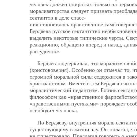
человек должен опираться только на церковь
морализаторства следует признать преоблад
сектантов в деле спасе-
ния становилось нравственное самосоверше
Бердяева русское сектантство необыкновенн
выделить некоторые типические черты. Сек
реакционно, обращено вперед и назад, дина
рассудочно».
Бердяев подчеркивал, что морализм свой
(христововерия). Особенно он отмечал то, ч
огромной моральной силы содержится в так
христианством. Вместе с тем Бердяев счита
моралистический педантизм. Боязнь сектант
философом как «нравственное фарисейство»,
«нравственными пустяками» порождает особо
освободил человека.
По Бердяеву, внутренняя мораль сектант
существующему в жизни злу. Он полагал, чт
не существовало. Предлагал говорить о «мех