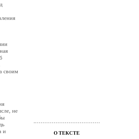
д
вления
нии
ная
б
.
а своим
ия
сле, не
бы
дь
а и
О ТЕКСТЕ