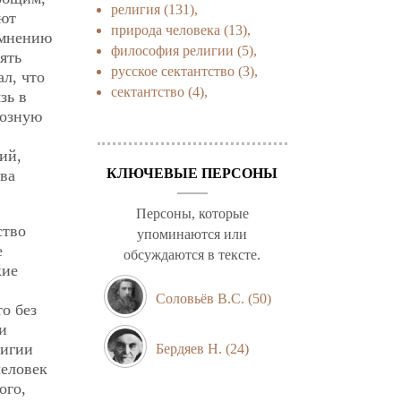
религия
(131),
ают
природа человека
(13),
 мнению
философия религии
(5),
ять
русское сектантство
(3),
л, что
сектантство
(4),
зь в
иозную
ий,
КЛЮЧЕВЫЕ ПЕРСОНЫ
ва
Персоны, которые
ство
упоминаются или
е
обсуждаются в тексте.
кие
Соловьёв В.С.
(50)
о без
и
лигии
Бердяев Н.
(24)
человек
ого,