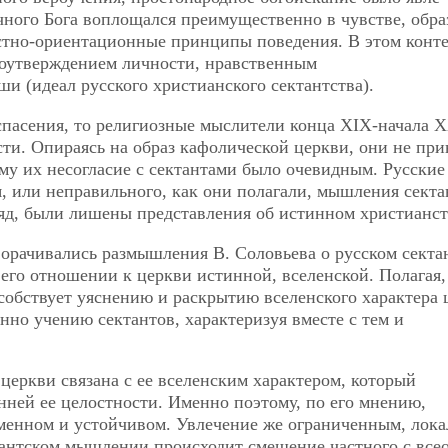
ного Бога воплощался преимущественно в чувстве, обра
остно-ориентационные принципы поведения. В этом конте
амоутверждением личности, нравственным
и (идеал русского христианского сектантства).
спасения, то религиозные мыслители конца ХIХ-начала Х
сти. Опираясь на образ кафолической церкви, они не пр
ому их несогласие с сектантами было очевидным. Русские
или неправильного, как они полагали, мышления секта
ляд, были лишены представления об истинном христианст
ворачивались размышления В. Соловьева о русском секта
 его отношении к церкви истинной, вселенской. Полагая,
собствует уяснению и раскрытию вселенского характера 
нно учению сектантов, характеризуя вместе с тем и
церкви связана с ее вселенским характером, который
нней ее целостности. Именно поэтому, по его мнению,
менном и устойчивом. Увлечение же ограниченным, лок
ктантском мышлении происходит смешение частного с все