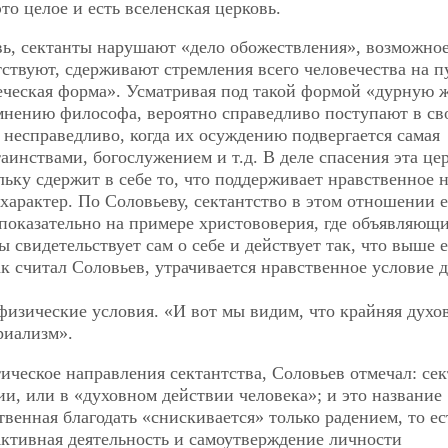
то целое и есть вселенская церковь.
овь, сектанты нарушают «дело обожествления», возможное
ствуют, сдерживают стремления всего человечества на п
веческая форма». Усматривая под такой формой «дурную 
 мнению философа, вероятно справедливо поступают в св
несправедливо, когда их осуждению подвергается самая
аинствами, богослужением и т.д. В деле спасения эта це
ьку сдержит в себе то, что поддерживает нравственное н
арактер. По Соловьеву, сектантство в этом отношении е
показательно на примере христововерия, где объявляющи
свидетельствует сам о себе и действует так, что выше 
ак считал Соловьев, утрачивается нравственное условие 
физические условия. «И вот мы видим, что крайняя духо
риализм».
ическое направления сектантства, Соловьев отмечал: се
и, или в «духовном действии человека»; и это название
твенная благодать «снискивается» только радением, то ес
ктивная деятельность и самоутверждение личности