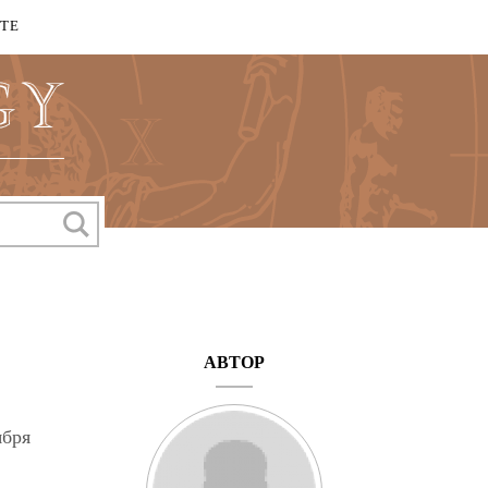
КТЕ
АВТОР
ября