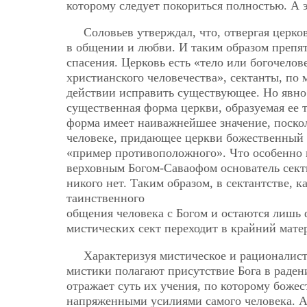
которому следует покориться полностью. А э
Соловьев утверждал, что, отвергая церк
в общении и любви. И таким образом препят
спасения. Церковь есть «тело или богочело
христианского человечества», сектанты, по
действии исправить существующее. Но явно 
существенная форма церкви, образуемая ее т
форма имеет наиважнейшее значение, поскол
человеке, придающее церкви божественный х
«пример противоположного». Что особенно 
верховным Богом-Саваофом основатель секты 
никого нет. Таким образом, в сектантстве, к
таинственного
общения человека с Богом и остаются лишь 
мистических сект переходит в крайний мате
Характеризуя мистическое и рационалист
мистики полагают присутствие Бога в радени
отражает суть их учения, по которому божес
напряженными усилиями самого человека. А