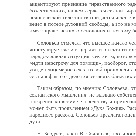
акцентируют признание «нравственного рад
божественного, на чем держатся сектанты-р
человеческой телесности придается исключи
ведет в потере духовной свободы, а это не 
имеет нравственного основания и поэтому б
Соловьев отмечал, что высшее начало че
«постулируется» и в церкви, и в сектантстве
парадоксальная ситуация: сектанты, которы
«идти навстречу для помощи», наоборот, от
увидел лицемерие сектантской проповеди л
секты в факте отделения от своих ближних 
Таким образом, по мнению Соловьева, о
сектантского мышления, не вызвано собстве
презрение ко всему человечеству и претензи
может быть проявлением «Духа Божия». Расс
народного раскола, Соловьев предлагал оце
духа.
Н. Бердяев, как и В. Соловьев, противоп