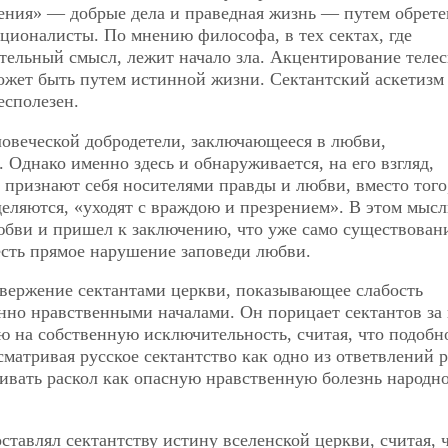
ения» — добрые дела и праведная жизнь — путем обрете
ационалисты. По мнению философа, в тех сектах, где
тельный смысл, лежит начало зла. Акцентирование теле
может быть путем истинной жизни. Сектантский аскетизм
есполезен.
ловеческой добродетели, заключающееся в любви,
. Однако именно здесь и обнаруживается, на его взгляд,
е признают себя носителями правды и любви, вместо того
деляются, «уходят с враждою и презрением». В этом мысл
юбви и пришел к заключению, что уже само существован
есть прямое нарушение заповеди любви.
твержение сектантами церкви, показывающее слабость
нно нравственными началами. Он порицает сектантов за
ю на собственную исключительность, считая, что подобн
матривая русское сектантство как одно из ответвлений р
нивать раскол как опасную нравственную болезнь народн
оставлял сектантству истину вселенской церкви, считая, 