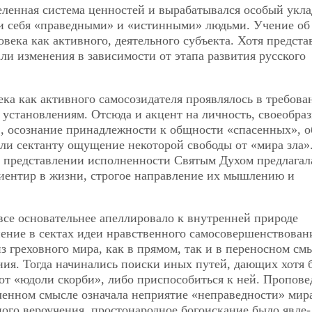
еленная система ценностей и вырабатывался особый укла
и себя «праведными» и «истинными» людьми. Учение об
века как активного, деятельного субъекта. Хотя предста
ли изменения в зависимости от этапа развития русского
ека как активного самосозидателя проявлялось в требова
установлениям. Отсюда и акцент на личность, своеобраз
», осознание принадлежности к общности «спасенных», о
ли сектанту ощущение некоторой свободы от «мира зла»
 в представлении исполненности Святым Духом предлагал
иентир в жизни, строгое направление их мышлению и
все основательнее апеллировало к внутренней природе
ение в сектах идеи нравственного самосовершенствован
з греховного мира, как в прямом, так и в переносном смы
ния. Тогда начинались поиски иных путей, дающих хотя 
от «юдоли скорби», либо приспособиться к ней. Пропове
ленном смысле означала неприятие «неправедности» мир
ного вероучения, простонародное богоискание было явле-