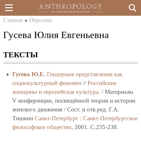
Главная
»
Персоны
Перейти
Вы
Гусева Юлия Евгеньевна
к
здесь
основному
ТЕКСТЫ
содержанию
Гусева Ю.Е.
Гендерные представления как
социокультурный феномен
//
Российские
женщины и европейская культура.
/ Материалы
V конференции, посвящённой теории и истории
женского движения / Сост. и отв.ред. Г.А.
Тишкин
Санкт-Петербург
:
Санкт-Петербургское
философское общество
, 2001. C.235-238.