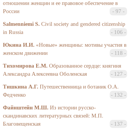
было активное участие в работе конференции
отношении женщин и ее правовое обеспечение в
практических работников — руководителей
России
97
государственных и образовательных учреждений.
Это позволило участникам заслушать сообщения по
Salmenniemi S.
Civil society and gendered citizenship
вопросам демографии, развития отдельных
in Russia
106
направлений в спорте, женского профессионального
образования.
Юкина И.И.
«Новые» женщины: мотивы участия в
женском движении
118
Редколлегия сердечно благодарит за помощь в
организации и проведении конференции, за
Тихомирова Е.М.
Образованное сердце: княгиня
активную работу по подготовке настоящего
Александра Алексеевна Оболенская
127
сборника к печати В.Н. Котельникову, А.С.
Крымскую, Т.А. Кулакову, Ю.Н. Солонина, А.М.
Тишкина А.Г.
Путешественница и ботаник О.А.
Якубенко, Н.К. Якубенко. Особую признательность
Федченко
132
мы выражаем доктору исторических наук,
профессору Санкт-Петербургского
Файнштейн М.Ш.
Из истории русско-
государственного аграрного университета Е.Р.
скандинавских литературных связей: М.П.
Ольховскому и доценту филологического
Благовещенская
137
факультета Санкт-Петербургского государственного