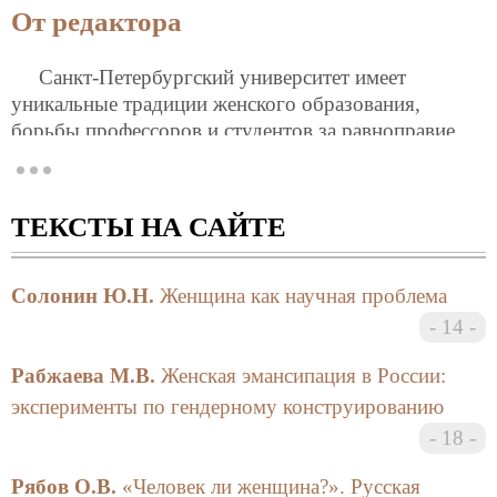
От редактора
Санкт-Петербургский университет имеет
уникальные традиции женского образования,
борьбы профессоров и студентов за равноправие
полов. Первые слушательницы на лекциях
университета эпизодически появлялись, как
свидетельствуют некоторые современники, еще в
ТЕКСТЫ НА САЙТЕ
последней четверти XVIII века. Однако еще ранее
этого события конференция профессоров и
академиков высказалась за право женщин вести
Солонин Ю.Н.
Женщина как научная проблема
педагогическую и воспитательную работу среди
14
молодежи обоего пола, за предоставление женщине
формального права сдавать экзамены для получения
Рабжаева М.В.
Женская эмансипация в России:
аттестата домашней учительницы и т.д.
эксперименты по гендерному конструированию
18
Закономерным событием стало создание при
Философском факультете университета в 2000 г.
Рябов О.В.
«Человек ли женщина?». Русская