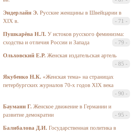
конференции, которая проходила под его
патронажем, но председательствовал на одном из
Эндерлайн Э.
Русские женщины в Швейцарии в
рабочих заседаний и подарил специально для
XIX в.
71
настоящего сборника написанную работу
«Женщина как научная проблема». Этой работой
Пушкарёва Н.Л.
У истоков русского феминизма:
редколлегия и открывает предлагаемую вниманию
сходства и отличия России и Запада
79
читателя книгу.
Ольховский Е.Р.
Женская издательская артель
Для всех нас организаторов и участников
85
научной конференции в июне 2001 г. она стала
делом престижным, продолжением и развитием
Якубенко Н.К.
«Женская тема» на страницах
традиций Санкт-Петербургского университета.
петербургских журналов 70-х годов XIX века
Тематика конференции отразила широкую панораму
женских штудий, тесной связи российских и
90
европейских традиций, что позволило объединить в
Бауманн Г.
Женское движение в Германии и
рабочих заседаниях знания и опыт широкого круга
специалистов: архивистов, историков, философов,
развитие демократии
95
журналистов, социологов, психологов,
Балибалова Д.И.
Государственная политика в
культурологов, филологов и др. Особенно ценным