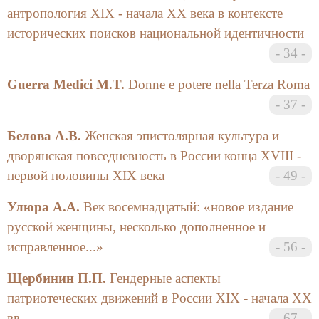
Учебно-научного гендерного центра и проведение в
антропология XIX - начала XX века в контексте
первой декаде июня 2001 г. Пятой конференции
исторических поисков национальной идентичности
«Российские женщины и европейская культура».
Кроме широкого участия представителей
34
российских университетов, в числе докладчиков и
Guerra Medici M.T.
Donne e potere nella Terza Roma
гостей были ученые из Германии, Италии, Китая,
США, Украины, Финляндии, Франции, Японии.
37
Тема истории женского движения в России, как и
Белова А.В.
Женская эпистолярная культура и
в прошедшие годы, пользуется среди ученых
дворянская повседневность в России конца XVIII -
большой популярностью. Это нашло отражение и в
первой половины XIX века
49
тематике сообщений, с которыми выступили на
нашей научной встрече ее участники. Приятной
Улюра А.А.
Век восемнадцатый: «новое издание
особенностью петербургских научных встреч
русской женщины, несколько дополненное и
«Российские женщины и европейская культура»
исправленное...»
56
является пока еще, к сожалению, медленное, но
неуклонно возрастающее число участвующих в них
Щербинин П.П.
Гендерные аспекты
исследователей-мужчин. Декан Философского
патриотеческих движений в России XIX - начала XX
факультета, хотя с докладом и не выступал на
вв.
67