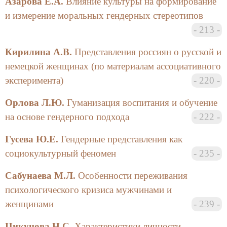
Азарова Е.А.
Влияние культуры на формирование
и измерение моральных гендерных стереотипов
213
Кирилина А.В.
Представления россиян о русской и
немецкой женщинах (по материалам ассоциативного
эксперимента)
220
Орлова Л.Ю.
Гуманизация воспитания и обучение
на основе гендерного подхода
222
Гусева Ю.Е.
Гендерные представления как
социокультурный феномен
235
Сабунаева М.Л.
Особенности переживания
психологического кризиса мужчинами и
женщинами
239
Цикунова Н.С.
Характеристики личности