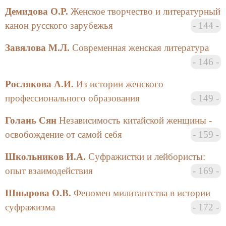
университета Н.П. Федоровой за поддержку и
Демидова О.Р.
Женское творчество и литературный
советы в проведении конференции.
канон русского зарубежья
144
Руководитель Учебно-научного
Завялова М.Л.
Современная женская литература
гендерного центра, доктор исторических
146
наук, профессор
Рослякова А.И.
Из истории женского
Г.А. Тишкин
профессионального образования
149
Голань Сян
Независимость китайской женщины -
освобождение от самой себя
159
Школьников И.А.
Суфражистки и лейбористы:
опыт взаимодействия
169
Шнырова О.В.
Феномен милитантства в истории
суфражизма
172