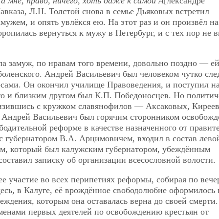
а мне, право, ничего, хоть даже к самой А
[лександре
авказа, Л.Н. Толстой снова в семье Дьяковых встретил
мужем, и опять увлёкся ею. На этот раз и он произвёл на
ропилась вернуться к мужу в Петербург, и с тех пор не 
а замуж, по нравам того времени, довольно поздно — е
Оболенского. Андрей Васильевич был человеком чутко сл
сами. Он окончил училище Правоведения, и поступил н
го и близким другом был К.П. Победоносцев. Но полити
близившись с кружком славянофилов — Аксаковых, Киреев
я. Андрей Васильевич был горячим сторонником освобожд
бодительной реформе в качестве назначенного от правит
с губернатором В.А. Арцимовичем, входил в состав лево
ем, который был калужским губернатором, убеждённым
оставил записку об организации всесословной волости.
е участие во всех перипетиях реформы, собирая по вече
десь, в Калуге, её врождённое свободолюбие оформилось 
ждения, которым она оставалась верна до своей смерти
менами первых деятелей по освобождению крестьян от