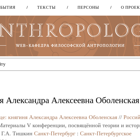
ОБЫТИЯ
ТЕКСТЫ
ПЕРСОНЫ
О ПРОЕ
Перейти
к
основному
содержанию
ня Александра Алексеевна Оболенская
це: княгиня Александра Алексеевна Оболенская
//
Росси
Материалы V конференции, посвящённой теории и исто
д. Г.А. Тишкин
Санкт-Петербург
:
Санкт-Петербургское