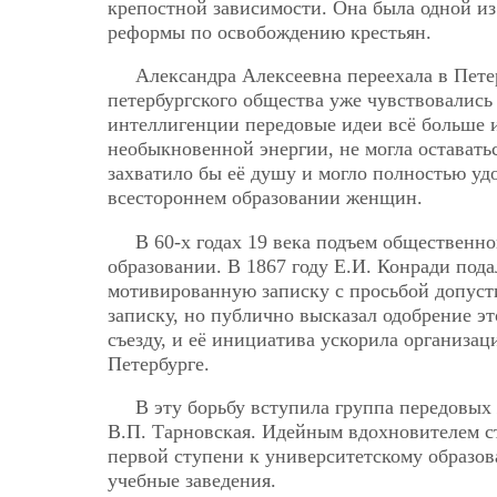
крепостной зависимости. Она была одной из
реформы по освобождению крестьян.
Александра Алексеевна переехала в Пете
петербургского общества уже чувствовались
интеллигенции передовые идеи всё больше и
необыкновенной энергии, не могла оставатьс
захватило бы её душу и могло полностью удо
всестороннем образовании женщин.
В 60-х годах 19 века подъем общественн
образовании. В 1867 году Е.И. Конради пода
мотивированную записку с просьбой допуст
записку, но публично высказал одобрение эт
съезду, и её инициатива ускорила организа
Петербурге.
В эту борьбу вступила группа передовых
В.П. Тарновская. Идейным вдохновителем с
первой ступени к университетскому образо
учебные заведения.