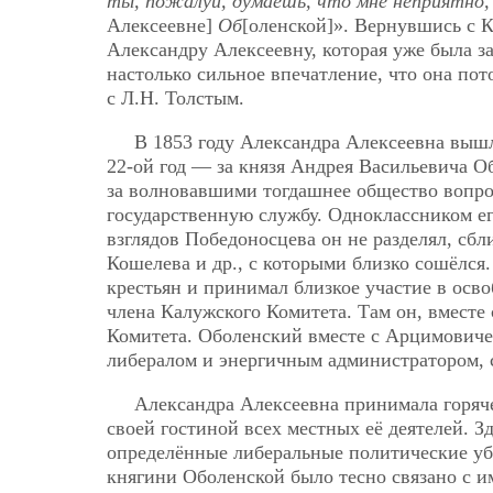
ты, пожалуй, думаешь, что мне неприятно, 
Алексеевне]
Об
[оленской]». Вернувшись с К
Александру Алексеевну, которая уже была за
настолько сильное впечатление, что она пото
с Л.Н. Толстым.
В 1853 году Александра Алексеевна вышл
22-ой год — за князя Андрея Васильевича 
за волновавшими тогдашнее общество вопро
государственную службу. Одноклассником е
взглядов Победоносцева он не разделял, с
Кошелева и др., с которыми близко сошёлс
крестьян и принимал близкое участие в осво
члена Калужского Комитета. Там он, вместе 
Комитета. Оболенский вместе с Арцимович
либералом и энергичным администратором, с
Александра Алексеевна принимала горяче
своей гостиной всех местных её деятелей. З
определённые либеральные политические убе
княгини Оболенской было тесно связано с и