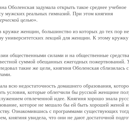
вна Оболенская задумала открыть такое среднее учебное
су мужских реальных гимназий. При этом княгиня
мерческой целью
».
 в кружке женщин, большинство из которых до тех пор не
ву университетских лекций для женщин. К этому кружку
азии общественными силами и на общественные средств
известной суммой обещанных ежегодных пожертвований.
ледовал такие же цели, княгиня Оболенская сблизилась с
лами.
ла всю недостаточность домашнего образования, которо
ать условия, которые облегчили бы русской женщине по
служением отвлеченной идее. Княгиня хорошо знала рус
азование, которое не мешало бы ей быть хорошей женой и
ществу. Ознакомившись с программами существующих тогд
м, княгиня увидела, что они не дают достаточной подго