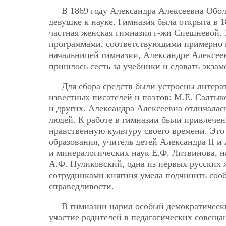
В 1869 году Александра Алексеевна Обо
девушке к науке. Гимназия была открыта в 18
частная женская гимназия г-жи Спешневой. 
программами, соответствующими примерно п
начальницей гимназии, Александре Алексеев
пришлось сесть за учебники и сдавать экза
Для сбора средств были устроены литера
известных писателей и поэтов: М.Е. Салтык
и других. Александра Алексеевна отличалас
людей. К работе в гимназии были привлече
нравственную культуру своего времени. Это 
образования, учитель детей Александра II и
и минералогических наук Е.Ф. Литвинова, н
А.Ф. Пуликовский, одна из первых русских
сотрудниками княгиня умела подчинить соо
справедливости.
В гимназии царил особый демократическ
участие родителей в педагогических совеща