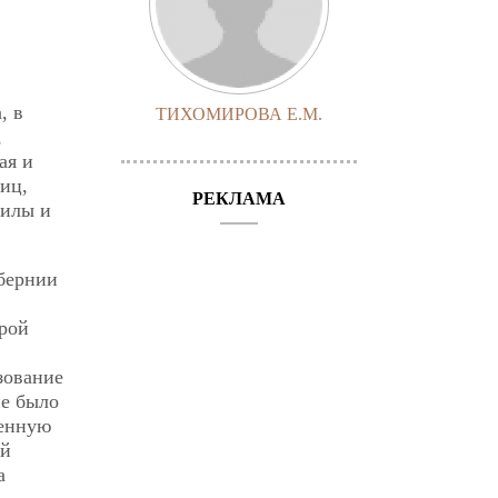
, в
ТИХОМИРОВА Е.М.
,
ая и
иц,
РЕКЛАМА
силы и
убернии
орой
зование
не было
венную
ой
а