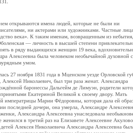
131.
нем открываются имена людей, которые не были ни
исателями, ни актерами или художниками. Частные лица
дство века». К таким именам, возвращенным из небытия
Оболенская — личность в высшей степени привлекательн
тоять в ряду выдающихся женщин 19 века, вдохновительн
ндра Алексеевна была человеком необычайной духовной 
заурядным умом.
ась 27 ноября 1831 года в Мценском уезде Орловской г
, Алексей Николаевич, был три раза женат. Александра
рождённой баронессы Дальгейм де Лимуэн, родители кот
принятыми Екатериной Великой к своему двору. Мать
й императрицы Марии Фёдоровны, которая дала ей обра
ии последней дочери, она умерла, Александре Алексеев
цуженки, Александра Алексеевна унаследовала необыкно
е женился в третий раз на Елизавете Алексеевне Акулов
х детей Алексея Николаевича Александра Алексеевна был