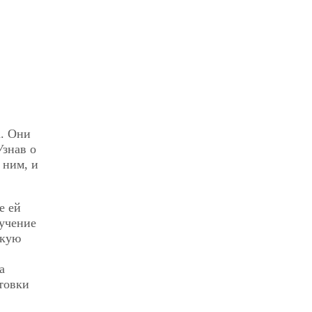
а. Они
Узнав о
 ним, и
е ей
лучение
скую
а
товки