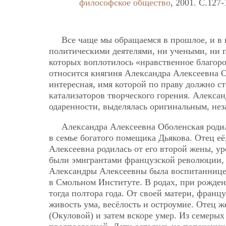
философское общество
, 2001. C.127-
Все чаще мы обращаемся в прошлое, и в 
политическими деятелями, ни учеными, ни п
которых воплотилось «нравственное благоро
относится княгиня Александра Алексеевна 
интересная, имя которой по праву должно с
катализаторов творческого горения. Алекса
одаренности, выделялась оригинальным, не
Александра Алексеевна Оболенская родил
в семье богатого помещика Дьякова. Отец её
Алексеевна родилась от его второй жены, у
были эмигрантами французской революции, 
Александры Алексеевны была воспитаннице
в Смольном Институте. В родах, при рожден
тогда полтора года. От своей матери, фран
живость ума, весёлость и остроумие. Отец ж
(Окуловой) и затем вскоре умер. Из семеры