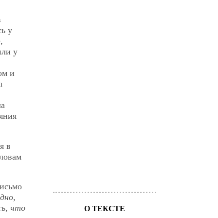
в
сь у
,
или у
ом и
л
ла
ияния
я в
словам
письмо
дно,
сь, что
О ТЕКСТЕ