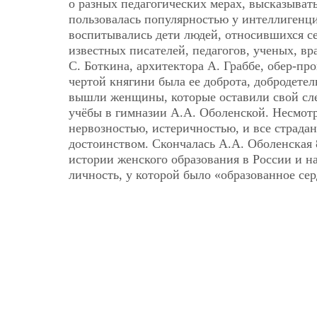
о разных педагогических мерах, высказыват
пользовалась популярностью у интеллигенци
воспитывались дети людей, относившихся с
известных писателей, педагогов, ученых, в
С. Боткина, архитектора А. Граббе, обер-п
чертой княгини была ее доброта, добродетел
вышли женщины, которые оставили свой сле
учёбы в гимназии А.А. Оболенской. Несмотр
нервозностью, истеричностью, и все страда
достоинством. Скончалась А.А. Оболенская 8
истории женского образования в России и н
личность, у которой было «образованное се