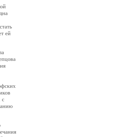
кой
одна
стать
ет ей
ла
лепцова
ния
софских
иков
 с
ванию
о
мечания