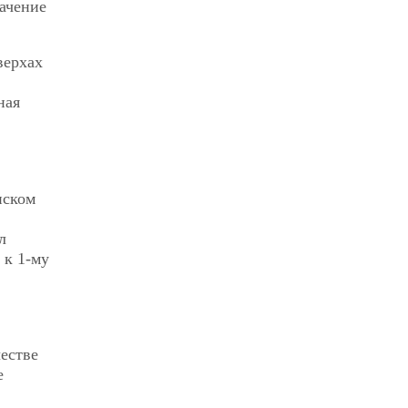
ачение
верхах
ная
нском
л
 к 1-му
естве
е