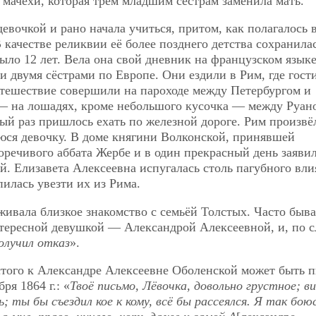
 мачехи, которая трём младшим сёстрам заменила мать.
вочкой и рано начала учиться, притом, как полагалось 
качестве реликвии её более позднего детства сохранила
было 12 лет. Вела она свой дневник на французском языке
и двумя сёстрами по Европе. Они ездили в Рим, где гост
тешествие совершили на пароходе между Петербургом и
 —
на лошадях, кроме небольшого кусочка — между Руан
ый раз пришлось ехать по железной дороге. Рим произвё
ся девочку. В доме княгини Волконской, принявшей
оречивого аббата Жербе и в один прекрасный день заяви
й. Елизавета Алексеевна испугалась столь пагубного вл
илась увезти их из Рима.
ивала близкое знакомство с семьёй Толстых. Часто быва
нтересной девушкой — Александрой Алексеевной, и, по 
олучил отказ
».
стого к Александре Алексеевне Оболенской может быть 
я 1864 г.: «
Твоё письмо, Лёвочка, довольно грустное; ви
; ты бы съездил кое к кому, всё бы рассеялся. Я так бою