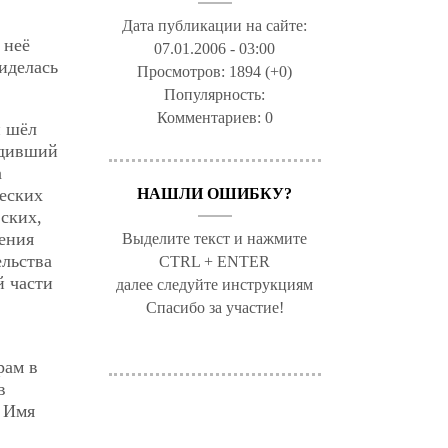
Дата публикации на сайте:
 неё
07.01.2006 - 03:00
виделась
Просмотров:
1894 (+0)
Популярность:
Комментариев:
0
й шёл
едивший
а
ческих
НАШЛИ ОШИБКУ?
ских,
ения
Выделите текст и нажмите
ельства
CTRL + ENTER
й части
далее следуйте инструкциям
Спасибо за участие!
рам в
в
. Имя