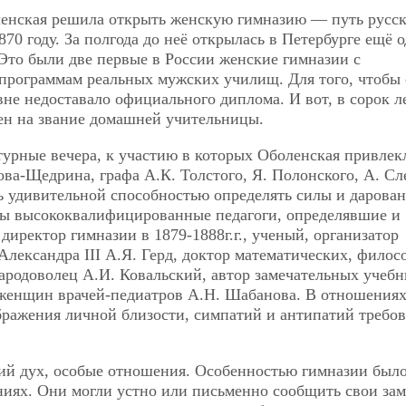
ленская решила открыть женскую гимназию — путь русс
70 году. За полгода до неё открылась в Петербурге ещё 
Это были две первые в России женские гимназии с
рограммам реальных мужских училищ. Для того, чтобы 
не недоставало официального диплома. И вот, в сорок л
мен на звание домашней учительницы.
турные вечера, к участию в которых Оболенская привлек
ова-Щедрина, графа А.К. Толстого, Я. Полонского, А. С
ь удивительной способностью определять силы и дарова
ны высококвалифицированные педагоги, определявшие и
директор гимназии в 1879-1888г.г., ученый, организатор
 Александра III А.Я. Герд, доктор математических, фило
ародоволец А.И. Ковальский, автор замечательных учебн
 женщин врачей-педиатров А.Н. Шабанова. В отношениях
бражения личной близости, симпатий и антипатий требо
ий дух, особые отношения. Особенностью гимназии был
ниях. Они могли устно или письменно сообщить свои за