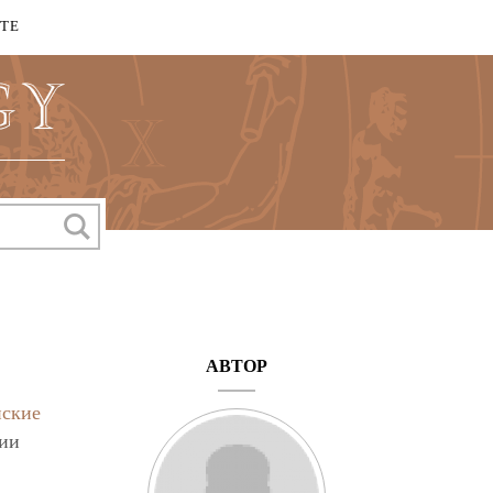
КТЕ
АВТОР
йские
рии