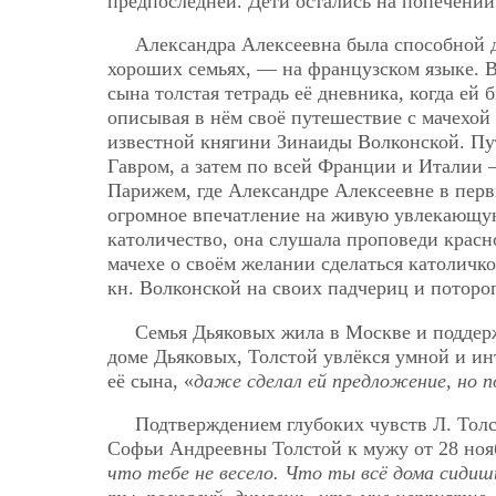
предпоследней. Дети остались на попечении
Александра Алексеевна была способной де
хороших семьях, — на французском языке. В 
сына толстая тетрадь её дневника, когда ей 
описывая в нём своё путешествие с мачехой 
известной княгини Зинаиды Волконской. Пу
Гавром, а затем по всей Франции и Италии
Парижем, где Александре Алексеевне в перв
огромное впечатление на живую увлекающую
католичество, она слушала проповеди красн
мачехе о своём желании сделаться католичко
кн. Волконской на своих падчериц и потороп
Семья Дьяковых жила в Москве и поддерж
доме Дьяковых, Толстой увлёкся умной и и
её сына, «
даже сделал ей предложение, но п
Подтверждением глубоких чувств Л. Тол
Софьи Андреевны Толстой к мужу от 28 ноябр
что тебе не весело. Что ты всё дома сидишь