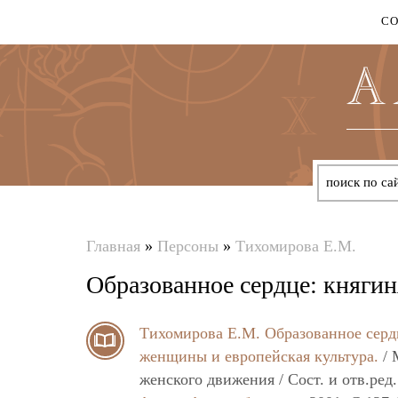
С
Главная
»
Персоны
»
Тихомирова Е.М.
Вы
Образованное сердце: княги
здесь
Тихомирова Е.М.
Образованное серд
женщины и европейская культура.
/ 
женского движения / Сост. и отв.ре