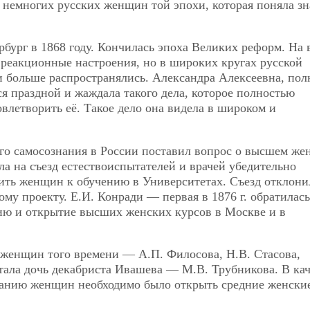
 немногих русских женщин той эпохи, которая поняла зн
рбург в 1868 году. Кончилась эпоха Великих реформ. На 
 реакционные настроения, но в широких кругах русской
 больше распространялись. Александра Алексеевна, пол
я праздной и жаждала такого дела, которое полностью
влетворить её. Такое дело она видела в широком и
ого самосознания в России поставил вопрос о высшем же
ла на съезд естествоиспытателей и врачей убедительно
ить женщин к обучению в Университетах. Съезд отклони
ому проекту. Е.И. Конради — первая в 1876 г. обратилась
цию и открытие высших женских курсов в Москве и в
 женщин того времени — А.П. Филосова, Н.В. Стасова,
тала дочь декабриста Ивашева — М.В. Трубникова. В кач
ванию женщин необходимо было открыть средние женски