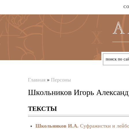
С
Главная
»
Персоны
Вы
Школьников Игорь Александ
здесь
ТЕКСТЫ
Школьников И.А.
Суфражистки и лейбо