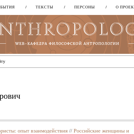
ОБЫТИЯ
ТЕКСТЫ
ПЕРСОНЫ
О ПРОЕ
Перейти
к
основному
содержанию
рович
ристы: опыт взаимодействия
//
Российские женщины и