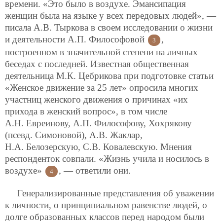
времени. «Это было в воздухе. Эмансипация
женщин была на языке у всех передовых людей», —
писала А.В. Тыркова в своем исследовании о жизни
и деятельности А.П. Философовой
,
3
построенном в значительной степени на личных
беседах с последней. Известная общественная
деятельница М.К. Цебрикова при подготовке статьи
«Женское движение за 25 лет» опросила многих
участниц женского движения о причинах «их
прихода в женский вопрос», в том числе
А.Н. Евреинову, А.П. Философову, Хохрякову
(псевд. Симоновой), А.В. Жаклар,
Н.А. Белозерскую, С.В. Ковалевскую. Мнения
респонденток совпали. «Жизнь учила и носилось в
воздухе»
, — ответили они.
4
Генерализированные представления об уважении
к личности, о принципиальном равенстве людей, о
долге образованных классов перед народом были