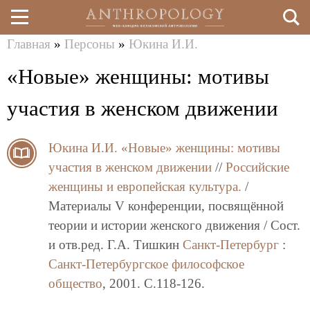
Главная
»
Персоны
»
Юкина И.И.
Перейти
Вы
«Новые» женщины: мотивы
к
здесь
основному
участия в женском движении
содержанию
Юкина И.И.
«Новые» женщины: мотивы
участия в женском движении
//
Российские
женщины и европейская культура.
/
Материалы V конференции, посвящённой
теории и истории женского движения / Сост.
и отв.ред. Г.А. Тишкин
Санкт-Петербург
:
Санкт-Петербургское философское
общество
, 2001. C.118-126.