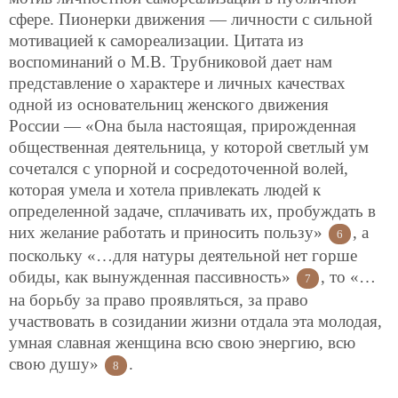
сфере. Пионерки движения — личности с сильной
мотивацией к самореализации. Цитата из
воспоминаний о М.В. Трубниковой дает нам
представление о характере и личных качествах
одной из основательниц женского движения
России — «Она была настоящая, прирожденная
общественная деятельница, у которой светлый ум
сочетался с упорной и сосредоточенной волей,
которая умела и хотела привлекать людей к
определенной задаче, сплачивать их, пробуждать в
них желание работать и приносить пользу»
, а
6
поскольку «…для натуры деятельной нет горше
обиды, как вынужденная пассивность»
, то «…
7
на борьбу за право проявляться, за право
участвовать в созидании жизни отдала эта молодая,
умная славная женщина всю свою энергию, всю
свою душу»
.
8