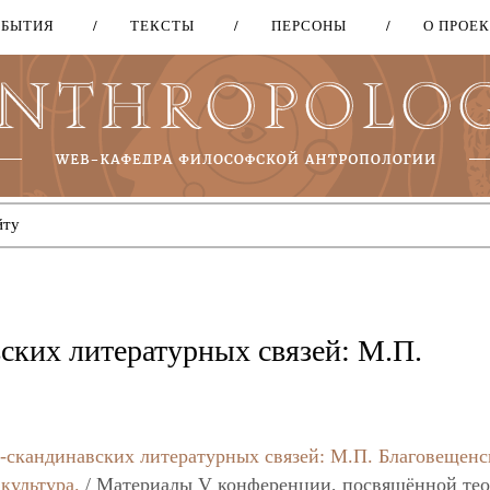
ОБЫТИЯ
ТЕКСТЫ
ПЕРСОНЫ
О ПРОЕ
Перейти
к
основному
содержанию
ских литературных связей: М.П.
о-скандинавских литературных связей: М.П. Благовещенс
культура.
/ Материалы V конференции, посвящённой тео