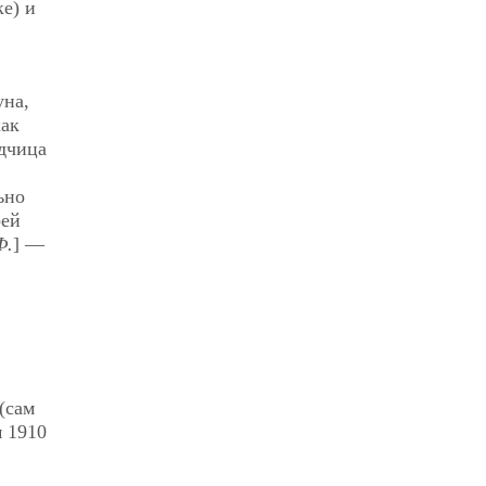
е) и
уна,
как
одчица
ьно
оей
Ф.
] —
(сам
м 1910