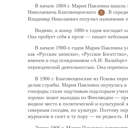
В начале 1884 г. Мария Павловна вышла 
Николаевича Благовещенского
.
В середи
3
Владимир Николаевич получил назначение п
Видимо, к концу 1880-х годов восходит 
Она пробует себя в прозе — пишет небольши
В начале 1900-х годов Мария Павловна у
как «Русские записки», «Русское Богатство»
именем и под псевдонимом «А.И. Вальборг
переводческой деятельностью. Она перепис
В 1906 г. Благовещенские из Пскова пере
делам службы. Мария Павловна окунулась в 
гонорары стали ощутимым подспорьем учит
хорошо знают выходцы из Финляндии — преп
видное место в политической и культурной 
северным соседям, их культуре. Поэтому пе
журналов и газет в ту пору — не редкость.
Летом 1906 г. Мария Павловна переводит