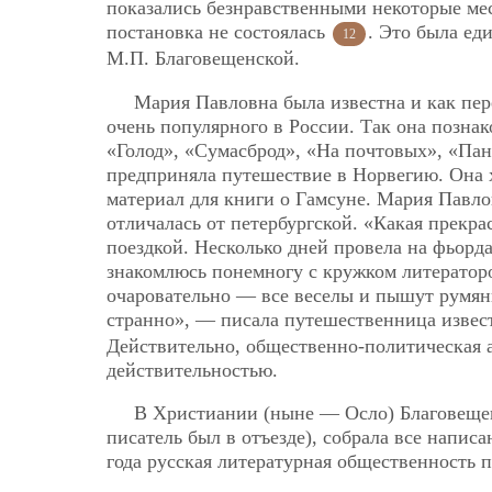
показались безнравственными некоторые мест
постановка не состоялась
. Это была ед
12
М.П. Благовещенской.
Мария Павловна была известна и как пер
очень популярного в России. Так
она познак
«Голод», «Сумасброд», «На почтовых», «Пан»
предприняла путешествие в Норвегию. Она х
материал для книги о Гамсуне. Мария Павл
отличалась от петербургской. «Какая прекра
поездкой. Несколько дней провела на фьорд
знакомлюсь понемногу с кружком литераторо
очаровательно — все веселы и пышут румянц
странно», — писала путешественница извес
Действительно, общественно-политическая а
действительностью.
В Христиании (ныне — Осло) Благовещен
писатель был в отъезде), собрала все напис
года русская литературная общественность 