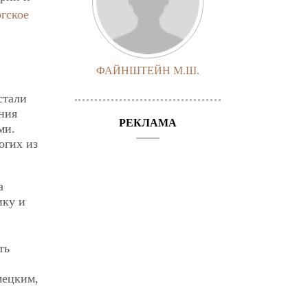
гское
ФАЙНШТЕЙН М.Ш.
стали
ния
РЕКЛАМА
ми.
огих из
а
ику и
ть
мецким,