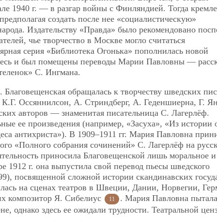
ле 1940 г. — в разгар войны с Финляндией. Тогда кремл
и предполагая создать после нее «социалистическую»
народа. Издательству «Правда» было рекомендовано пос
телей, чье творчество в Москве могло считаться
лярная серия «Библиотека Огонька» пополнилась новой
десь и был помещены переводы Марии Павловны — расс
еленок» С. Ингмана.
. Благовещенская обращалась к творчеству шведских пис
К.Г. Оссяннилсон, А. Стриндберг, А. Геденшиерна, Г. Я
ских авторов — знаменитая писательница С. Лагерлёф.
ьные ее произведения (например, «Засуха», «Из истории 
еса антихриста»). В 1909–1911 гг. Мария Павловна прин
ого «Полного собрания сочинений» С. Лагерлёф на русс
деятельность приносила Благовещенской лишь моральное и
ре 1912 г. она выпустила свой перевод пьесы шведского
899), посвященной сложной истории скандинавских госуд
илась на сценах театров в Швеции, Дании, Норвегии, Гер
их композитор Я. Сибелиус
. Мария Павловна пытала
11
ене, однако здесь ее ожидали трудности. Театральной цен