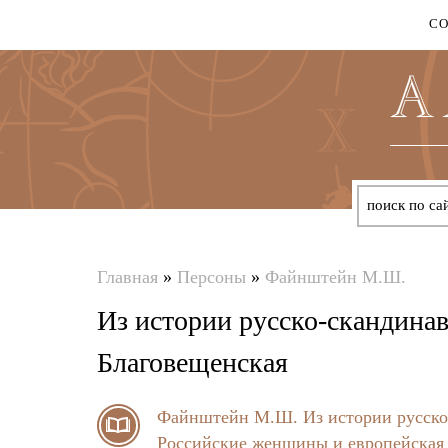
С
Главная
»
Персоны
»
Файнштейн М.Ш.
Вы
Из истории русско-скандинав
здесь
Благовещенская
Файнштейн М.Ш.
Из истории русск
Российские женщины и европейская 