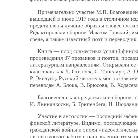
Примечательно участие М.П. Благовещен
вышедшей в июле 1917 года в столичном изд
представлены лучшие образцы словесности м
Редактировали сборник Максим Горький, и
среде, а также известный поэт и переводчи
Книга — плод совместных усилий фински
произведения 37 прозаиков и поэтов, писа
литературным направлениям. Открывали ее с
классиков как Л. Стенбек, С. Топелиус, А. 
Р. Экелунд. Русский читатель мог познаком
переводам А. Блока, В. Брюсова, В. Ходасев
Благовещенская предложила в сборник пе
И. Линнанкоски, Б. Грипенбега, И. Нюрланд
Участие в антологии — последний зафи
финской литературе. Видимо,
последующие п
гражданской войны и эпохи «идеологически
литературную работу в направлении этом, п