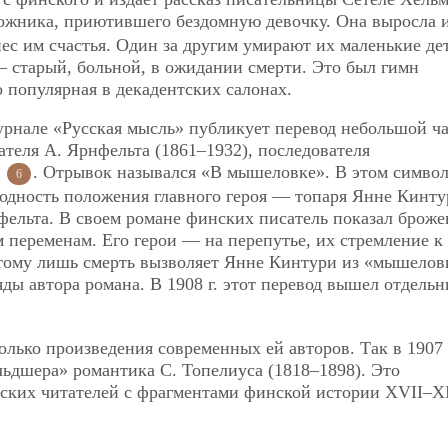
дожника, приютившего бездомную девочку. Она выросла 
ес им счастья. Один за другим умирают их маленькие дет
— старый, больной, в ожидании смерти. Это был гимн
 популярная в декадентских салонах.
урнале «Русская мысль» публикует перевод небольшой ч
ателя А. Ярнфельта (1861–1932), последователя
о
. Отрывок назывался «В мышеловке». В этом симво
6
одность положения главного героя — топаря Янне Кинту
ельта. В своем романе финских писатель показал броже
 переменам. Его герои — на перепутье, их стремление к
тому лишь смерть вызволяет Янне Кинтури из «мышелов
ды автора романа. В 1908 г. этот перевод вышел отдель
лько произведения современных ей авторов. Так в 1907 
льдшера» романтика С. Топелиуса (1818–1898). Это
ских читателей с фрагментами финской истории XVII–X