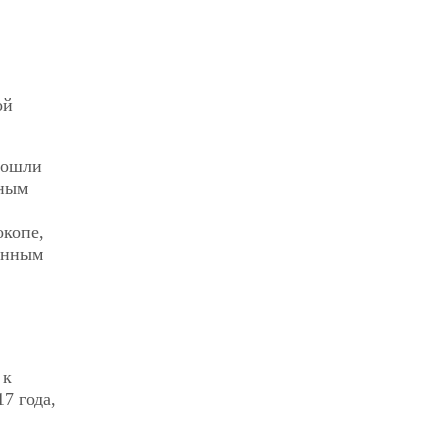
ой
вошли
зным
окопе,
ненным
 к
7 года,