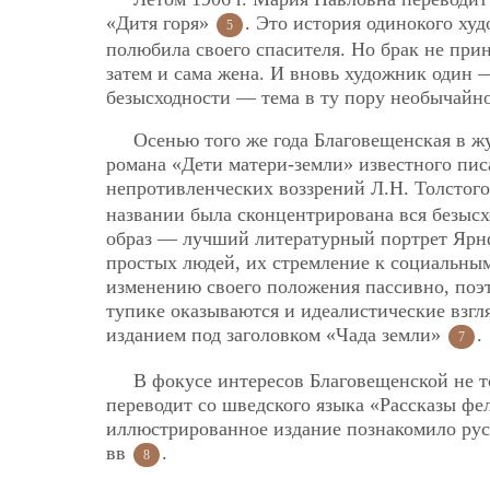
«Дитя горя»
. Это история одинокого ху
5
полюбила своего спасителя. Но брак не прин
затем и сама жена. И вновь художник один 
безысходности — тема в ту пору необычайно
Осенью того же года Благовещенская в ж
романа «Дети матери-земли» известного пис
непротивленческих воззрений Л.Н. Толстог
названии была сконцентрирована вся безысх
образ — лучший литературный портрет Ярнф
простых людей, их стремление к социальным
изменению своего положения пассивно, поэ
тупике оказываются и идеалистические взгля
изданием под заголовком «Чада земли»
.
7
В фокусе интересов Благовещенской не то
переводит со шведского языка «Рассказы фе
иллюстрированное издание познакомило рус
вв
.
8