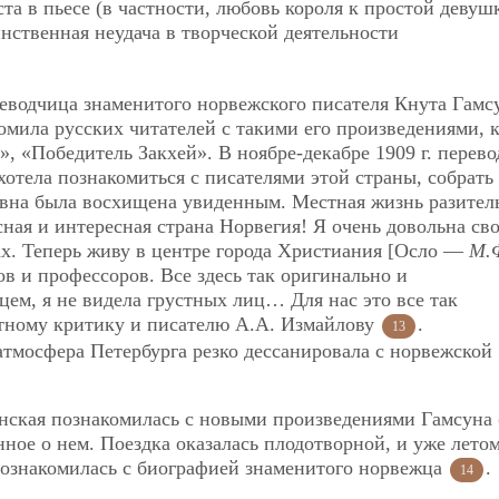
а в пьесе (в частности, любовь короля к простой девушк
инственная неудача в творческой деятельности
еводчица знаменитого норвежского писателя Кнута Гамс
омила русских читателей с такими его произведениями, 
, «Победитель Закхей». В ноябре-декабре 1909 г. перев
отела познакомиться с писателями этой страны, собрать
овна была восхищена увиденным. Местная жизнь разител
сная и интересная страна Норвегия! Я очень довольна св
ах. Теперь живу в центре города Христиания [Осло —
М.
в и профессоров. Все здесь так оригинально и
ем, я не видела грустных лиц… Для нас это все так
тному критику и писателю А.А. Измайлову
.
13
тмосфера Петербурга резко дессанировала с норвежской
ская познакомилась с новыми произведениями Гамсуна 
анное о нем. Поездка оказалась плодотворной, и уже лето
познакомилась с биографией знаменитого норвежца
.
14