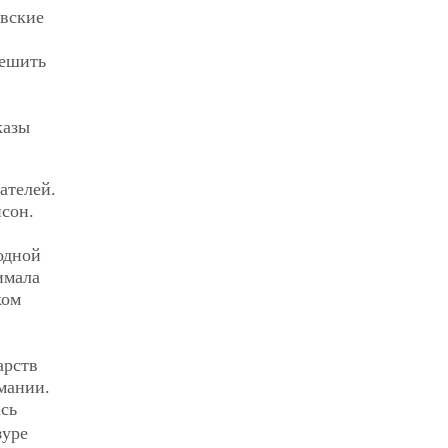
евские
пешить
казы
ателей.
нсон.
одной
имала
ком
арств
мании.
сь
зуре