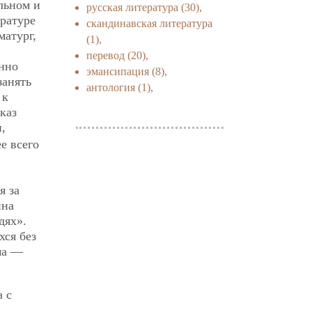
льном и
русская литература
(30),
ературе
скандинавская литература
матург,
(1),
перевод
(20),
енно
эмансипация
(8),
занять
антология
(1),
 к
каз
,
е всего
я за
нна
дях».
хся без
ма —
а с