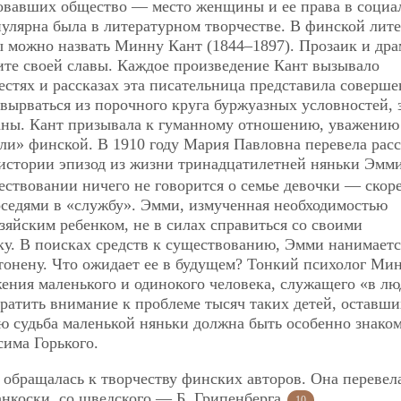
новавших общество — место женщины и ее права в социа
пулярна была в литературном творчестве. В финской лит
 можно назвать Минну Кант (1844–1897). Прозаик и дра
ните своей славы. Каждое произведение Кант вызывало
естях и рассказах эта писательница представила соверш
ырваться из порочного круга буржуазных условностей, 
аны. Кант призывала к гуманному отношению, уважению
ли» финской. В 1910 году Мария Павловна перевела расс
 истории эпизод из жизни тринадцатилетней няньки Эмми
ествовании ничего не говорится о семье девочки — скоре
оседями в «службу». Эмми, измученная необходимостью
зяйским ребенком, не в силах справиться со своими
ку. В поисках средств к существованию, Эмми нанимаетс
тонену. Что ожидает ее в будущем? Тонкий психолог Ми
жения маленького и одинокого человека, служащего «в лю
атить внимание к проблеме тысяч таких детей, оставши
лю судьба маленькой няньки должна быть особенно знако
има Горького.
 обращалась к творчеству финских авторов. Она перевел
анкоски, со шведского — Б. Грипенберга
.
10