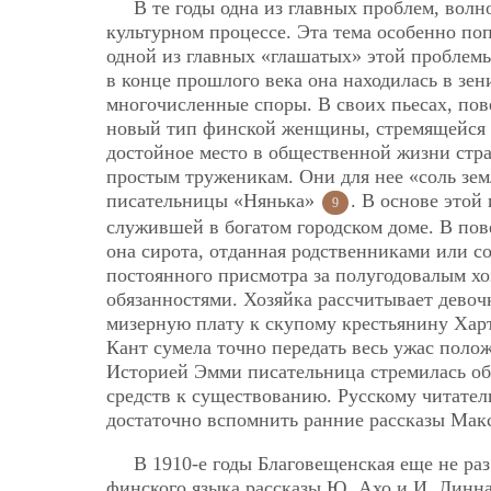
В те годы одна из главных проблем, вол
культурном процессе. Эта тема особенно по
одной из главных «глашатых» этой проблемы
в конце прошлого века она находилась в зе
многочисленные споры. В своих пьесах, пов
новый тип финской женщины, стремящейся в
достойное место в общественной жизни стр
простым труженикам. Они для нее «соль зем
писательницы «Нянька»
. В основе этой
9
служившей в богатом городском доме. В пов
она сирота, отданная родственниками или с
постоянного присмотра за полугодовалым
хо
обязанностями. Хозяйка рассчитывает девоч
мизерную плату к скупому крестьянину Хар
Кант сумела точно передать весь ужас поло
Историей Эмми писательница стремилась обр
средств к существованию. Русскому читате
достаточно вспомнить ранние рассказы Макс
В 1910-е годы Благовещенская еще не раз
финского языка рассказы Ю. Ахо и И. Линн