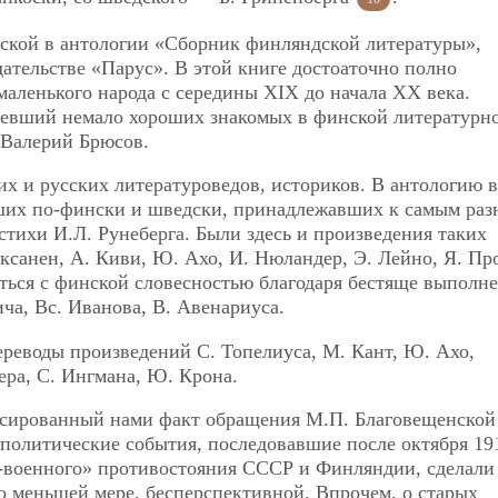
ской в антологии «Сборник финляндской литературы»,
ательстве «Парус». В этой книге достоаточно полно
аленького народа с середины XIX до начала XX века.
мевший немало хороших знакомых в финской литературн
к Валерий Брюсов.
х и русских литературоведов, историков. В антологию 
вших по-фински и шведски, принадлежавших к самым ра
тихи И.Л. Рунеберга. Были здесь и произведения таких
Оксанен, А. Киви, Ю. Ахо, И. Нюландер, Э. Лейно, Я. Пр
иться с финской словесностью благодаря бестяще выпол
ича, Вс. Иванова, В. Авенариуса.
реводы произведений С. Топелиуса, М. Кант, Ю. Ахо,
ера, С. Ингмана, Ю. Крона.
ксированный нами факт обращения М.П. Благовещенской
олитические события, последовавшие после октября 191
-военного» противостояния СССР и Финляндии, сделали
о меньшей мере, бесперспективной. Впрочем, о старых