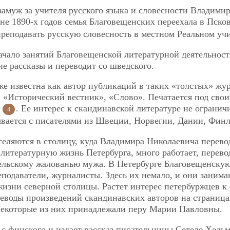
замуж за учителя русского языка и словесности Владими
не 1890-х годов семья Благовещенских переехала в Псков
реподавать русскую словесность в местном Реальном уч
начало занятий Благовещенской литературной деятельност
е рассказы и переводит со шведского.
же известна как автор публикаций в таких «толстых» жу
, «Исторический вестник», «Слово». Печатается под свои
»
. Ее интерес к скандинавской литературе не огранич
4
ывается с писателями из Швеции, Норвегии, Дании, Фин
селяются в столицу, куда Владимира Николаевича перево
литературную жизнь Петербурга, много работает, перево
ельскому жалованью мужа. В Петербурге Благовещенску
одаватели, журналисты. Здесь их немало, и они занима
жизни северной столицы. Растет интерес петербуржцев к
реводы произведений скандинавских авторов на страница
 Некоторые из них принадлежали перу Марии Павловны.
 с финского и издает рассказ писательницы Сетеле Хель