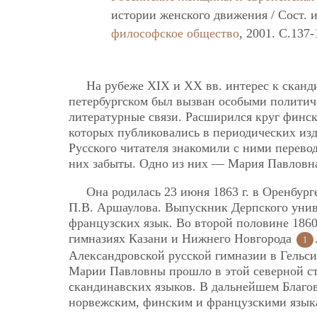
истории женского движения / Сост. 
философское общество
, 2001. C.137-
На рубеже XIX и XX вв. интерес к сканди
петербургском был вызван особыми полити
литературные связи. Расширился круг финск
которых публиковались в периодических изд
Русского читателя знакомили с ними перево
них забыты. Одно из них — Мария Павловна
Она родилась 23 июня 1863 г. в Оренбург
П.В. Аршаулова. Выпускник Дерпского унив
французских язык. Во второй половине 1860
гимназиях Казани и Нижнего Новгорода
1
Александровской русской гимназии в Гельси
Марии Павловны прошло в этой северной стр
скандинавских языков. В дальнейшем Благов
норвежским, финским и французскими язы