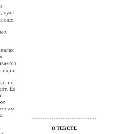
ра
, куда
илище.
ью.
рналах
х
ивается
ляндии.
дят по
дит. Ее
ю
ют
 своим
х
О ТЕКСТЕ
ми