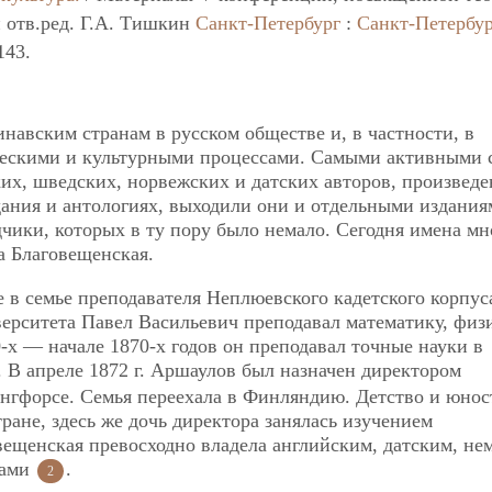
и отв.ред. Г.А. Тишкин
Санкт-Петербург
:
Санкт-Петербур
143.
навским странам в русском обществе и, в частности, в
ческими и культурными процессами. Самыми активными 
их, шведских, норвежских и датских авторов, произведе
ания и антологиях, выходили они и отдельными издания
дчики, которых в ту пору было немало. Сегодня имена мн
 Благовещенская.
е в семье преподавателя Неплюевского кадетского корпус
ерситета Павел Васильевич преподавал математику, физ
-х — начале 1870-х годов он преподавал точные науки в
. В апреле 1872 г. Аршаулов был назначен директором
нгфорсе. Семья переехала в Финляндию. Детство и юнос
ане, здесь же дочь директора занялась изучением
ещенская превосходно владела английским, датским, не
ками
.
2