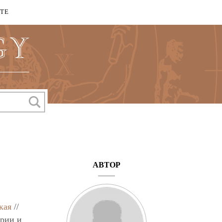
КТЕ
АВТОР
кая
//
рии и