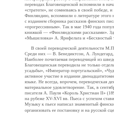
переводах Благовещенской вспомнили в нача
«стратеги», не сомневаясь в своей победе, 
Финляндию, вспомнили о литературе этого 
с изданием сборника рассказов финских писа
«прогрессивным». Так в мае 1940 года попу
книжкой — «Финляндскими рассказами». З
«Мышеловка» А. Ярнфельта и «Бесхвостый т
В своей переводческой деятельности М.П
Среди них — В. Бенедиктсон, А. Лундегард, 
Наиболее почитаемая переводчицей из швед
Благовещенская переводила не только отдел
усадьбы», «Император португальский», «Чуд
активное участие в издании двенадцатитомн
языке. Не всегда, впрочем, переводческая 
материальное удовлетворение. Так, в сентяб
писателя А. Пауля «Король Христиан II» (1
на рубеже XV-XVI вв. Пьеса с успехом став
Музыку к пьесе написал знаменитый финск
организовать ее постановку и на русской сц