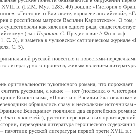
. XVIII в. (ГИМ. Муз. 1283, 40) вошли: «Гистория о Фра
нине», «Гистория о Елизавете, королеве английской», «Г
ория о российском матросе Василии Кариотском». О том, 
я существовали как явления одного ряда, свидетельствуе
ийскому» (см.:
Порошин С.
Предисловие // Филозоф
1. С. 3), и заметка в чулковском сатирическом журнале «
еля. С. 5).
оригинальной русской повестью и повестями-переделками
го литературного процесса, живым явлением литератур
ень оригинальности рукописного романа, что порождает
 считать русскими, а какие — нет (полемика о «Гистории
ионе Египетском», «Повести о Василии Златовласом» и 
 переводчики обращались сразу к нескольким источникам
 Францеле Венециане» повлияли два европейских романа
 Златых ключей»), русские переводы этих произведений
тории, переводная литература героического содержания 
 памятник русской литературы первой трети XVIII в.: