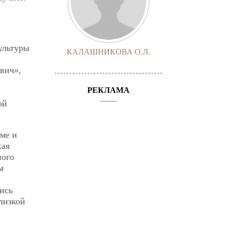
культуры
КАЛАШНИКОВА О.Л.
вич»,
РЕКЛАМА
ой
ме и
кая
ного
м
ись
лизкой