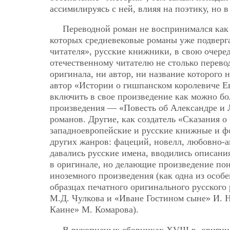
ассимилируясь с ней, влияя на поэтику, но 
Переводной роман не воспринимался как 
которых средневековые романы уже подверг
читателя», русские книжники, в свою очере
отечественному читателю не столько перевод
оригинала, ни автор, ни название которого 
автор «Истории о гишпанском королевиче Ев
включить в свое произведение как можно бо
произведения — «Повесть об Александре и
романов. Другие, как создатель «Сказания 
западноевропейские и русские книжные и ф
других жанров: фацеций, новелл, любовно-
давались русские имена, вводились описани
в оригинале, но делающие произведение по
иноземного произведения (как одна из особ
образцах печатного оригинального русског
М.Д. Чулкова и «Иване Гостином сыне» И. 
Каине» М. Комарова).
В рукописных сборниках XVIII в. ориги