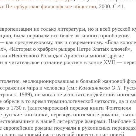
кт-Петербургское философское общество
, 2000. C.41.
 европеизации не только литературы, но и всей русской 
нцию, была периодом все более активного приобщения
— как средневековому, так и современному. «Бова короле
ах», «История о храбром рыцаре Петре Златых ключей»,
лки «Неистового Роланда» Ариосто и многие другие
 в читательское сознание россиян в конце XVII — перв
 столетия, эволюционировавшая к большой жанровой фор
тражения мира и человека (см.:
Калашникова О.Л.
Русс
ровск, 1989), не могла не испытать воздействия инозем
 обрели в то время терминологической четкости, да и са
ко в 1730 г. (кантемировский перевод книги Фонтенеля
ые русские книжники, переводя иноземные романы, пытал
уществовавшими в нашей литературе жанрами. Наиболее б
не европейские романы получали в рукописных переводах
 в один жанровый ряд с русской повестью-гисторией,