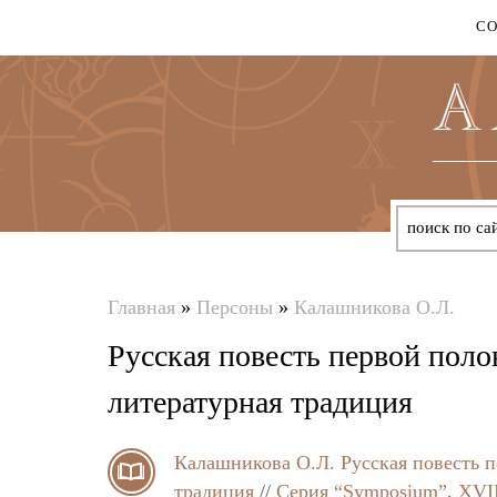
С
Главная
»
Персоны
»
Калашникова О.Л.
Вы
Русская повесть первой поло
здесь
литературная традиция
Калашникова О.Л.
Русская повесть 
традиция
//
Серия “Symposium”
,
XVII