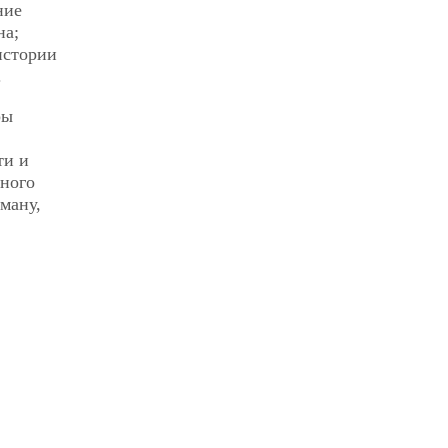
ние
на;
истории
.
ры
ти и
нного
ману,