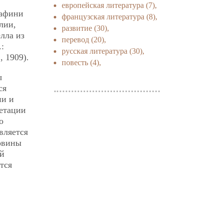
европейская литература
(7),
рафини
французская литература
(8),
лии,
развитие
(30),
лла из
перевод
(20),
:
русская литература
(30),
 1909).
повесть
(4),
ы
ся
ии и
ретации
о
вляется
ловины
ой
тся