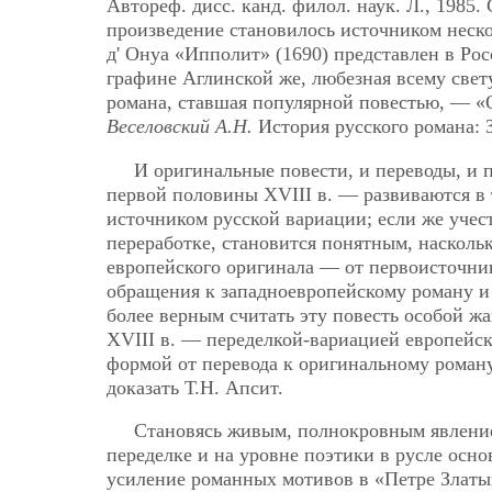
Автореф. дисс. канд. филол. наук. Л., 1985.
произведение становилось источником неско
д' Онуа «Ипполит» (1690) представлен в Ро
графине Аглинской же, любезная всему свет
романа, ставшая популярной повестью, — «О
Веселовский А.Н.
История русского романа: 
И оригинальные повести, и переводы, и 
первой половины XVIII в. — развиваются в 
источником русской вариации; если же учест
переработке, становится понятным, насколь
европейского оригинала — от первоисточни
обращения к западноевропейскому роману и 
более верным считать эту повесть особой 
XVIII в. — переделкой-вариацией европейс
формой от перевода к оригинальному роману
доказать Т.Н. Апсит.
Становясь живым, полнокровным явление
переделке и на уровне поэтики в русле осно
усиление романных мотивов в «Петре Златы