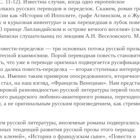
 С. 11-12). Известны случаи, когда одно европейское
льких русских переводов и переделок. Скажем, роман г
ссии как «История об Ипполите, графе Аглинском, и о Жу
у и курьозная инвентура» и как перешедшая в лубок нове
 принце Лапландийском и острове вечного веселия» (см.
Записки слушательниц по лекциям А.Н. Веселовского. М.,
повести-переделки — три основных потока русской проз
тесной взаимосвязи. Порой переводная повесть становит
ь, что уже в переводе оригинал подвергается русификац
ко далека повесть-переделка — вторая ступенька интерп
ка. Именно таким примером опосредованного, вторичног
стал, на наш взгляд, «Францель Венециан». Нам предста
жанровой разновидностью русской литературы первой по
кого рыцарского любовно-авантюрного романа, переходн
, а не оригинальным русским произведением, как стреми
м русской литературы, иноземные романы подвергались
вных тенденций развития русской прозы этого периода:
х ключей», «Истории о французском сыне», «Повести о