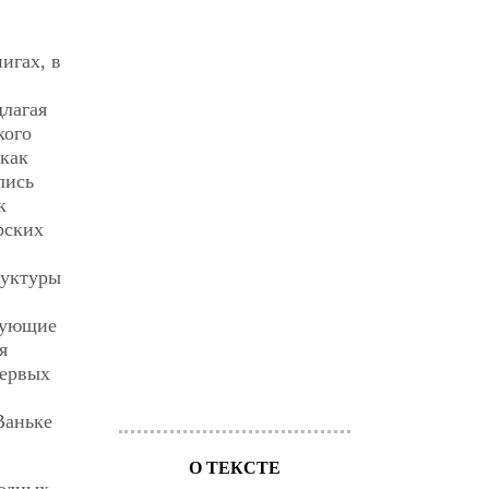
игах, в
длагая
кого
 как
лись
к
рских
руктуры
твующие
я
первых
Ваньке
О ТЕКСТЕ
водных