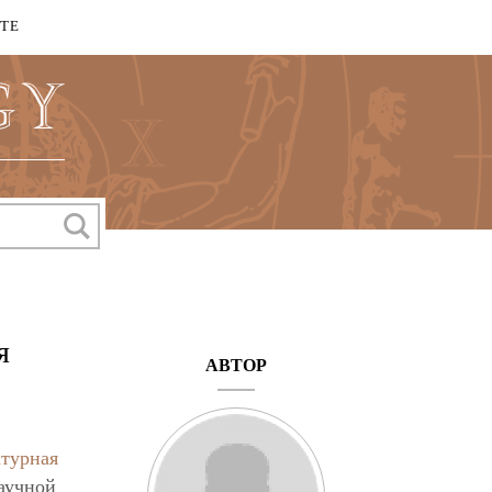
КТЕ
я
АВТОР
атурная
аучной