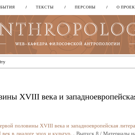
ОБЫТИЯ
ТЕКСТЫ
ПЕРСОНЫ
О ПРОЕ
Перейти
к
основному
содержанию
вины XVIII века и западноевропейска
первой половины XVIII века и западноевропейская литер
 век в диалоге эпох и культур.
, Выпуск 8 / Материалы н