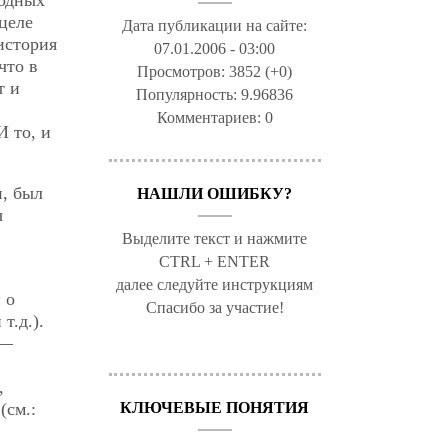
нцеле
Дата публикации на сайте:
история
07.01.2006 - 03:00
что в
Просмотров:
3852 (+0)
т и
Популярность:
9.96836
Комментариев:
0
И то, и
, был
НАШЛИ ОШИБКУ?
ы
Выделите текст и нажмите
CTRL + ENTER
далее следуйте инструкциям
 о
Спасибо за участие!
т.д.).
 —
:
,
КЛЮЧЕВЫЕ ПОНЯТИЯ
(см.: