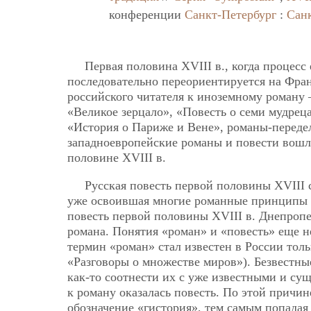
конференции
Санкт-Петербург
:
Сан
Первая половина XVIII в., когда процесс
последовательно переориентируется на Фра
российского читателя к иноземному роману 
«Великое зерцало», «Повесть о семи мудрец
«История о Париже и Вене», романы-переде
западноевропейские романы и повести вошли
половине XVIII в.
Русская повесть первой половины XVIII
уже освоившая многие романные принципы о
повесть первой половины XVIII в. Днепропет
романа. Понятия «роман» и «повесть» еще не
термин «роман» стал известен в России толь
«Разговоры о множестве миров»). Безвестн
как-то соотнести их с уже известными и с
к роману оказалась повесть. По этой причи
обозначение «гистория», тем самым попадая