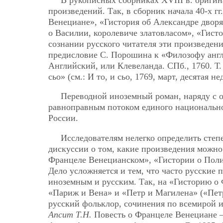
произведений. Так, в сборник начала 40-х гг
Венециане», «Гистория об Александре дворя
о Василии, королевиче златовласом», «Гист
сознании русского читателя эти произведени
предисловие С. Порошина к «Филозофу англ
Английский, или Клевеланда. СПб., 1760. Т. 
сьо» (см.: И то, и сьо, 1769, март, десятая нед
Переводной иноземный роман, наряду с 
равноправным потоком единого национально
России.
Исследователям нелегко определить степ
дискуссии о том, какие произведения можно
Францеле Венецианском», «Гистории о Полиц
Дело усложняется и тем, что часто русские
иноземным и русским. Так, на «Гисторию о
«Париж и Вена» и «Петр и Магилена» («Петр
русский фольклор, сочинения по всемирой ис
Апсит Т.Н.
Повесть о Францеле Венециане —