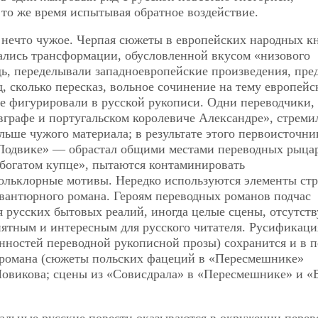
в то же время испытывая обратное воздействие.
нечто чужое. Черпая сюжеты в европейских народных кн
ались трансформации, обусловленной вкусом «низового
дь, переделывали западноевропейские произведения, пре
, сколько пересказ, вольное сочинение на тему европейс
не фигурировали в русской рукописи. Одни переводчики,
графе и португальском королевиче Александре», стреми
льше чужого материала; в результате этого первоисточни
 Лодвике» — обрастал общими местами переводных рыца
о богатом купце», пытаются контаминировать
ольклорные мотивы. Нередко используются элементы ст
авантюрного романа. Героям переводных романов подчас
я русских бытовых реалий, иногда целые сцены, отсутс
нятным и интересным для русского читателя. Русификаци
енностей переводной рукописной прозы) сохранится и в 
о романа (сюжеты польских фацеций в «Пересмешнике»
Новикова; сцены из «Совисдрала» в «Пересмешнике» и «
нальные русские повести оказываются в окружении пере