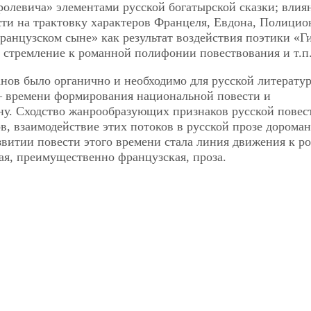
олевича» элементами русской богатырской сказки; влия
сти на трактовку характеров Францеля, Евдона, Полицио
французском сыне»
как результат воздействия поэтики «Г
 стремление к романной полифонии повествования и т.п
нов было органично и необходимо для русской литерату
— времени формирования национальной повести и
ну. Сходство жанрообразующих признаков русской повес
, взаимодействие этих потоков в русской прозе дорома
звитии повести этого времени стала линия движения к ро
ая, преимущественно французская, проза.