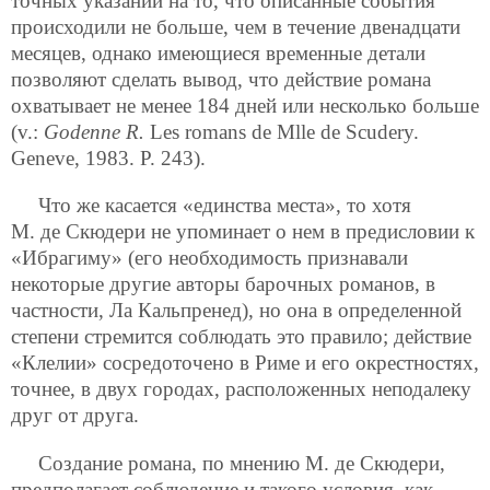
точных указаний на то, что описанные события
происходили не больше, чем в течение двенадцати
месяцев, однако имеющиеся временные детали
позволяют сделать вывод, что действие романа
охватывает не менее 184 дней или несколько больше
(v.:
Godenne R.
Les romans de Mlle de Scudery.
Geneve, 1983. P. 243).
Что же касается «единства места», то хотя
М. де Скюдери не упоминает о нем в предисловии к
«Ибрагиму» (его необходимость признавали
некоторые другие авторы барочных романов, в
частности, Ла Кальпренед), но она в определенной
степени стремится соблюдать это правило; действие
«Клелии» сосредоточено в Риме и его окрестностях,
точнее, в двух городах, расположенных неподалеку
друг от друга.
Создание романа, по мнению М. де Скюдери,
предполагает соблюдение и такого условия, как