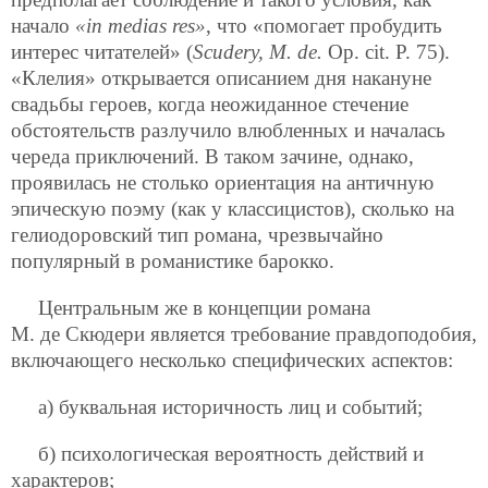
начало
«in medias res»
, что «помогает пробудить
интерес читателей» (
Scudery, М. de.
Op. cit. P. 75).
«Клелия» открывается описанием дня накануне
свадьбы героев, когда неожиданное стечение
обстоятельств разлучило влюбленных и началась
череда приключений. В таком зачине, однако,
проявилась не столько ориентация на античную
эпическую поэму (как у классицистов), сколько на
гелиодоровский тип романа, чрезвычайно
популярный в романистике барокко.
Центральным же в концепции романа
М. де Скюдери является требование правдоподобия,
включающего несколько специфических аспектов:
а) буквальная историчность лиц и событий;
б) психологическая вероятность действий и
характеров;