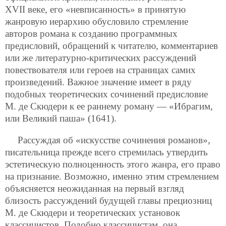
XVII веке, его «невписанность» в принятую
жанровую иерархию обусловило стремление
авторов романа к созданию программных
предисловий, обращений к читателю, комментариев
или же литературно-критических рассуждений
повествователя или героев на страницах самих
произведений. Важное значение имеет в ряду
подобных теоретических сочинений предисловие
М. де Скюдери к ее раннему роману — «Ибрагим,
или Великий паша» (1641).
Рассуждая об «искусстве сочинения романов»,
писательница прежде всего стремилась утвердить
эстетическую полноценность этого жанра, его право
на признание. Возможно, именно этим стремлением
объясняется неожиданная на первый взгляд
близость рассуждений будущей главы прециозниц
М. де Скюдери и теоретических установок
классицистов. Подобно классицистам, она