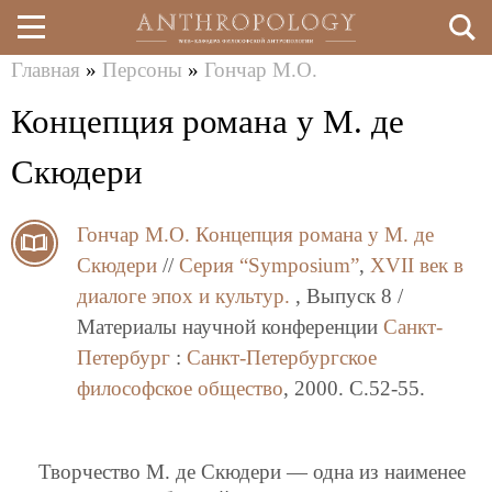
Главная
»
Персоны
»
Гончар М.О.
Перейти
Вы
Концепция романа у М. де
к
здесь
основному
Скюдери
содержанию
Гончар М.О.
Концепция романа у М. де
Скюдери
//
Серия “Symposium”
,
XVII век в
диалоге эпох и культур.
, Выпуск 8 /
Материалы научной конференции
Санкт-
Петербург
:
Санкт-Петербургское
философское общество
, 2000. C.52-55.
Творчество М. де Скюдери — одна из наименее