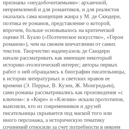
признаны «неудобочитаемыми»: архаичной,
неприемлемой и для романтиков, и для реалистов
оказалась сама концепция жанра у М. де Скюдери,
поэтика ее романов, представление о которой,
впрочем, больше основывалось на критической
оценке Н. Буало («Поэтическое искусство», «Герои
романов»), чем на свежем впечатлении от самих
текстов. Творчество мадемуазель де Скюдери
начали рассматривать как имеющее некоторый
историко-этологический интерес; авторы первых
работ о ней обращались к биографии писательницы,
к истории литературных и светских нравов ее
времени (Э. Перрье, В. Кузен,
Ж. Монгредьен),
сами романы рассматривались как произведения «с
ключом»: в «Кире» и «Клелии» искали прототипов,
выясняли, кто из современников и друзей
писательницы скрывается под маской того или
иного персонажа, а историческую тематику
сочинений относили за счет потребности в некоем