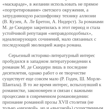
«маскараде», в желании использовать не прямое
«портретирование» светского окружения, а
затрудняющую расшифровку технику аллюзии
(В. Кузен, А. Ле Бретон, А. Нидерст). За романами
М. де Скюдери закрепилась в этот период и стала
устойчивой репутация «неправдоподобных»,
идеализирующих сочинений, мало связанных с
последующей эволюцией жанра романа.
Серьезный историко-литературный интерес
пробудился в западном литературоведении к
романам М. де Скюдери лишь в последние
десятилетия, однако работ о ее творчестве
существует еще совсем мало (Р. Годен, Ш. Морле-
Шантала). В то же время интерес, вспыхнувший к
романистке, закономерен и связан с важными
процессами в современном романоведении:
признание романной прозы XVII столетия (не
только «низовой», но и «высокой») существенным