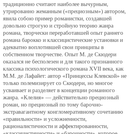
традиционно считают наиболее вычурным,
утрированно жеманным («прециозным») автором,
явила
собою пример романистки, создавшей
довольно строгую и стройную теорию жанра
романа, творчески переработавшей опыт раннего
романа барокко и классицистические установки и
адекватно воплотившей свои принципы в
собственном творчестве. Опыт М. де Скюдери
оказался не бесполезен и для такого признанного
классика психологического романа XVII века, как
М.М. де Лафайет: автор «Принцессы Клевской» не
только полемизирует со Скюдери, но многое
усваивает и разделяет в концепции романного
жанра. «Клелия» — действительно прециозный
роман, но прециозный по тому барочно-
экстравагантному конгломеративному сочетанию
«правильности» и усложненности,
рационалистичности и аффектированности,
«классицистичности» и «барочности», которое