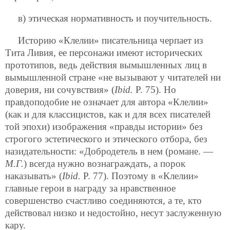
в) этическая нормативность и поучительность.
Историю «Клелии» писательница черпает из
Тита Ливия, ее персонажи имеют исторических
прототипов, ведь действия вымышленных лиц в
вымышленной стране «не вызывают у читателей ни
доверия, ни сочувствия» (
Ibid.
P. 75). Но
правдоподобие не означает для автора «Клелии»
(как и для классицистов, как и для всех писателей
той эпохи) изображения «правды истории» без
строгого эстетического и этического отбора, без
назидательности: «Добродетель в нем (романе. —
М.Г.
) всегда нужно вознаграждать, а порок
наказывать» (
Ibid.
Р. 77). Поэтому в «Клелии»
главные герои в награду за нравственное
совершенство счастливо соединяются, а те, кто
действовал низко и недостойно, несут заслуженную
кару.