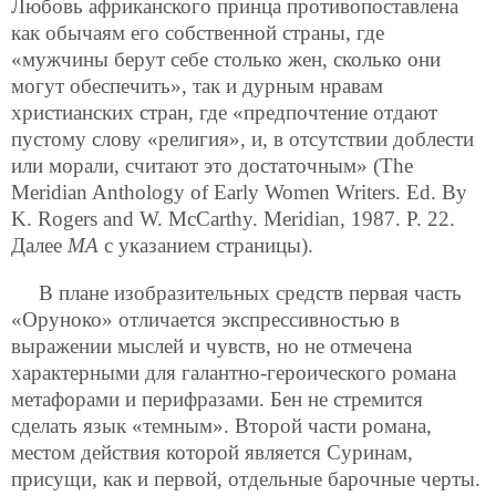
Любовь африканского принца противопоставлена
как обычаям его собственной страны, где
«мужчины берут себе столько жен, сколько они
могут обеспечить», так и дурным нравам
христианских стран, где «предпочтение отдают
пустому слову «религия», и, в отсутствии доблести
или морали, считают это достаточным» (The
Meridian Anthology of Early Women Writers. Ed. By
K. Rogers and W. McCarthy. Meridian, 1987. P. 22.
Далее
МА
с указанием страницы).
В плане изобразительных средств первая часть
«Оруноко» отличается экспрессивностью в
выражении мыслей и чувств, но не отмечена
характерными для галантно-героического романа
метафорами и перифразами. Бен не стремится
сделать язык «темным». Второй части романа,
местом действия которой является Суринам,
присущи, как и первой, отдельные барочные черты.