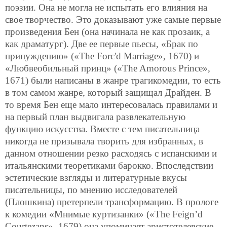
поэзии. Она не могла не испытать его влияния на
свое творчество. Это доказывают уже самые первые
произведения Бен (она начинала не как прозаик, а
как драматург). Две ее первые пьесы, «Брак по
принуждению» («The Forc'd Marriage», 1670) и
«Любвеобильный принц» («The Amorous Prince»,
1671) были написаны в жанре трагикомедии, то есть
в том самом жанре, который защищал Драйден. В
то время Бен еще мало интересовалась правилами и
на первый план выдвигала развлекательную
функцию искусства. Вместе с тем писательница
никогда не призывала творить для избранных, в
данном отношении резко расходясь с испанскими и
итальянскими теоретиками барокко. Впоследствии
эстетические взгляды и литературные вкусы
писательницы, по мнению исследователей
(Плошкина) претерпели трансформацию. В прологе
к комедии «Мнимые куртизанки» («The Feign’d
Courtezans», 1679) она упоминает аристотелевские