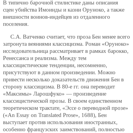
В типично барочной стилистике даны описания
сцен убийства Имоинды и казни Оруноко, а также
внешности воинов-индейцев из отдаленного
поселения.
С.А. Ватченко считает, что проза Бен менее всего
затронута веяниями классицизма. Роман «Оруноко»
исследовательница рассматривает в рамках барокко,
Ренессанса и реализма. Между тем
классицистические тенденции, несомненно,
присутствуют в данном произведении. Можно
привести несколько доказательств движения Бен в
сторону классицизма. В 80-е гг. она переводит
«Максимы» Ларошфуко» — произведение
классицистической прозы. В своем единственном
теоретическом трактате, «Эссе о переводной прозе»
(«An Essay on Translated Prose», 1688), Бен
выступает против использования иностранных,
особенно французских заимствований, полностью