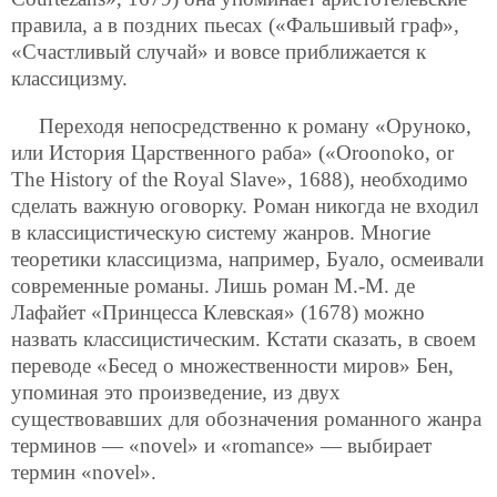
правила, а в поздних пьесах («Фальшивый граф»,
«Счастливый случай» и вовсе приближается к
классицизму.
Переходя непосредственно к роману «Оруноко,
или История Царственного раба» («Oroonoko, or
The History of the Royal Slave», 1688), необходимо
сделать важную оговорку. Роман никогда не входил
в классицистическую систему жанров. Многие
теоретики классицизма, например, Буало, осмеивали
современные романы. Лишь роман М.-М. де
Лафайет «Принцесса Клевская» (1678) можно
назвать классицистическим. Кстати сказать, в своем
переводе «Бесед о множественности миров» Бен,
упоминая это произведение, из двух
существовавших для обозначения романного жанра
терминов — «novel» и «romance» — выбирает
термин «novel».