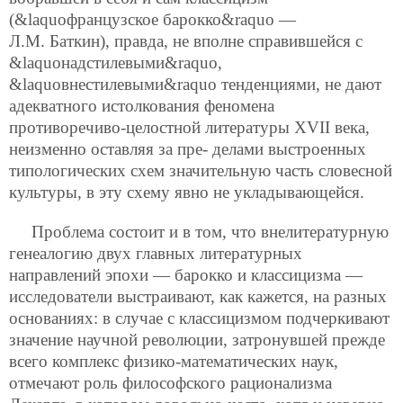
(&laquoфранцузское барокко&raquo —
Л.М. Баткин), правда, не вполне справившейся с
&laquoнадстилевыми&raquo,
&laquoвнестилевыми&raquo тенденциями, не дают
адекватного истолкования феномена
противоречиво-целостной литературы XVII века,
неизменно оставляя за пре-
делами выстроенных
типологических схем значительную часть словесной
культуры, в эту схему явно не укладывающейся.
Проблема состоит и в том, что внелитературную
генеалогию двух главных литературных
направлений эпохи — барокко и классицизма —
исследователи выстраивают, как кажется, на разных
основаниях: в случае с классицизмом подчеркивают
значение научной революции, затронувшей прежде
всего комплекс физико-математических наук,
отмечают роль философского рационализма