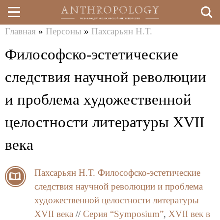
Главная
»
Персоны
»
Пахсарьян Н.Т.
Перейти
Вы
Философско-эстетические
к
здесь
основному
следствия научной революции
содержанию
и проблема художественной
целостности литературы XVII
века
Пахсарьян Н.Т.
Философско-эстетические
следствия научной революции и проблема
художественной целостности литературы
XVII века
//
Серия “Symposium”
,
XVII век в