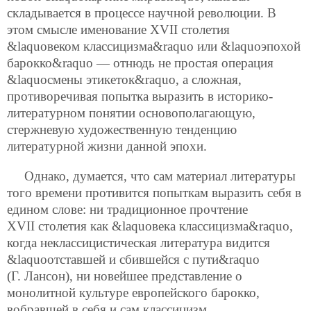
складывается в процессе научной революции. В
этом смысле именование XVII столетия
&laquoвеком классицизма&raquo или &laquoэпохой
барокко&raquo — отнюдь не простая операция
&laquoсмены этикеток&raquo, а сложная,
противоречивая попытка выразить в историко-
литературном понятии основополагающую,
стержневую художественную тенденцию
литературной жизни данной эпохи.
Однако, думается, что сам материал литературы
того времени противится попыткам выразить себя в
едином слове: ни традиционное прочтение
XVII столетия как &laquoвека классицизма&raquo,
когда неклассицистическая литература видится
&laquoотставшей и сбившейся с пути&raquo
(Г. Лансон), ни новейшее представление о
монолитной культуре европейского барокко,
вобравшей в себя и сам классицизм