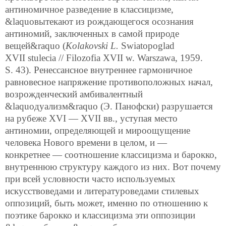
антиномичное разведение в классицизме,
&laquoвытекают из рождающегося осознания
антиномий, заключенных в самой природе
вещей&raquo (
Kolakovski L.
Swiatopoglad
XVII stulecia // Filozofia XVII w. Warszawa, 1959.
S. 43). Ренессансное внутреннее гармоничное
равновесное напряжение противоположных начал,
возрожденческий амбивалентный
&laquoдуализм&raquo (Э. Панофски) разрушается
на рубеже XVI — XVII вв., уступая место
антиномии, определяющей и мироощущение
человека Нового времени в целом, и —
конкретнее — соотношение классицизма и барокко,
внутреннюю структуру каждого из них. Вот почему
при всей условности часто используемых
искусствоведами и литературоведами стилевых
оппозиций, быть может, именно по отношению к
поэтике барокко и классицизма эти оппозиции