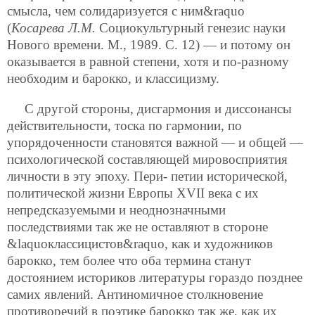
смысла, чем солидаризуется с ним&raquo
(
Косарева Л.М.
Социокультурный генезис науки
Нового времени. М., 1989. С. 12) — и потому он
оказывается в равной степени, хотя и по-разному
необходим и барокко, и классицизму.
С другой стороны, дисгармония и диссонансы
действительности, тоска по гармонии, по
упорядоченности становятся важной — и общей —
психологической составляющей мировосприятия
личности в эту эпоху. Пери-
петии исторической,
политической жизни Европы XVII века с их
непредсказуемыми и неоднозначными
последствиями так же не оставляют в стороне
&laquoклассицистов&raquo, как и художников
барокко, тем более что оба термина станут
достоянием историков литературы гораздо позднее
самих явлений. Антиномичное столкновение
противоречий в поэтике барокко так же, как их