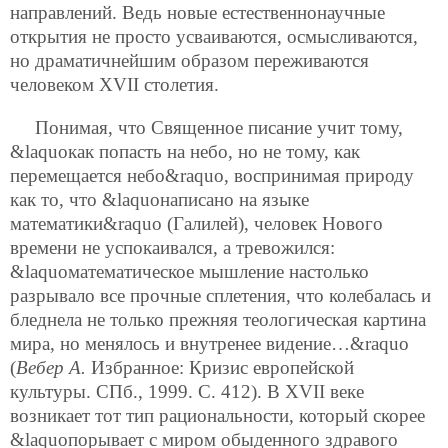
направлений. Ведь новые естественнонаучные
открытия не просто усваиваются, осмысливаются,
но драматичнейшим образом переживаются
человеком XVII столетия.
Понимая, что Священное писание учит тому,
&laquoкак попасть на небо, но не тому, как
перемещается небо&raquo, воспринимая природу
как то, что &laquoнаписано на языке
математики&raquo (Галилей), человек Нового
времени не успокаивался, а тревожился:
&laquoматематическое мышление настолько
разрывало все прочные сплетения, что колебалась и
бледнела не только прежняя теологическая картина
мира, но менялось и внутренее видение…&raquo
(
Вебер А.
Избранное: Кризис европейской
культуры. СПб., 1999. С. 412). В XVII веке
возникает тот тип рациональности, который скорее
&laquoпорывает с миром обыденного здравого