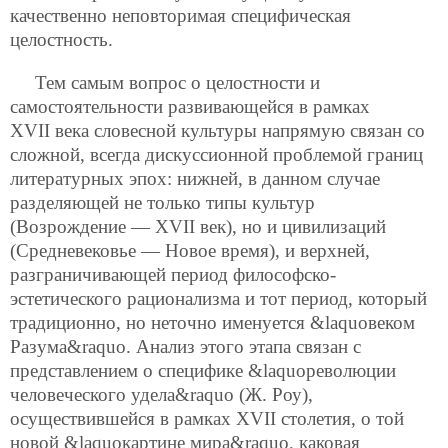
качественно неповторимая специфическая
целостность.
Тем самым вопрос о целостности и
самостоятельности развивающейся в рамках
XVII века словесной культуры напрямую связан со
сложной, всегда дискуссионной проблемой границ
литературных эпох: нижней, в данном случае
разделяющей не только типы культур
(Возрождение — XVII век), но и цивилизаций
(Средневековье — Новое время), и верхней,
разграничивающей период философско-
эстетического рационализма и тот период, который
традиционно, но неточно именуется &laquoвеком
Разума&raquo. Анализ этого этапа связан с
представлением о специфике &laquoреволюции
человеческого удела&raquo (Ж. Роу),
осуществившейся в рамках XVII столетия, о той
новой &laquoкартине мира&raquo, каковая