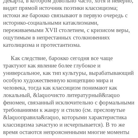
Декарта, в котором довольно часто, хотя и неверно,
видят прямой источник поэтики классицизма;
истоки же барокко связывают в первую очередь с
историко-социальными катаклизмами,
переживаемыми XVII столетием, с кризисом веры,
ощутимым в непрестанных столкновениях
католицизма и протестантизма.
Как следствие, барокко сегодня все чаще
трактуют как явление более глубокое и
универсальное, как тип культуры, вырабатывающий
особую художественную концепцию мира и
человека, тогда как классицизм понимают как
локальный, &laquoчисто литературный&raquo
феномен, связанный исключительно с формальными
требованиями к жанру и стилю (см. пресловутые
&laquoправила&raquo, которыми характеристика
классицизма зачастую и исчерпывается). В то же
время остаются непроясненными многие моменты