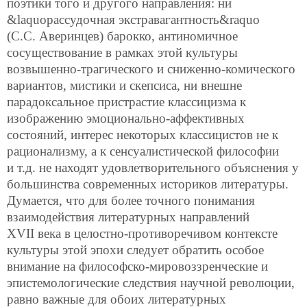
поэтики того и другого направления: ни
&laquoрассудочная экстравагантность&raquo
(С.С. Аверинцев) барокко, антиномичное
сосуществование в рамках этой культуры
возвышенно-трагического и сниженно-комического
вариантов, мистики и скепсиса, ни внешне
парадоксальное пристрастие классицизма к
изображению эмоционально-аффективных
состояний, интерес некоторых классицистов не к
рационализму, а к сенсуалистической философии
и т.д. не находят удовлетворительного объяснения у
большинства современных историков литературы.
Думается, что для более точного понимания
взаимодействия литературных направлений
XVII века в целостно-противоречивом контексте
культуры этой эпохи следует обратить особое
внимание на философско-мировоззренческие и
эпистемологические следствия научной революции,
равно важные для обоих литературных