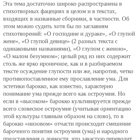
Эта тема достаточно широко распространена в
стихотворных фацециях в целом и в текстах,
входящих в названные сборники, в частности. Об
этом можно судить хотя бы по заглавиям
стихотворений: «О господине и дураке», «О глупой
жене», «О глупой девице» (2 разных текста с
одинаковыми названиями), «О глупом с женою»,
«О малом безумном»; целый ряд из них содержит
столь же ярко ироничное, как и в разбираемом
тексте осуждение глупости или же, напротив, четко
противопоставленное ему прославление ума. Для
эстетики барокко, как известно, характерно
понимание ума прежде всего как остроумия. Но
если в «высоком» барокко культивируется прежде
всего словесное остроумие (учитывая ориентацию
этой культуры главным образом на слово), то в
барокко «низовом» отчасти происходит смешение
барочного понятия остроумия (ума) и народного
представления о ловкости, что зачастую переводит