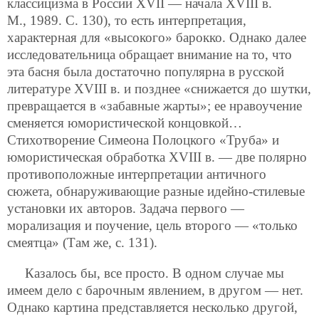
классицизма в России XVII — начала XVIII в.
М., 1989. С. 130), то есть интерпретация,
характерная для «высокого» барокко. Однако далее
исследовательница обращает внимание на то, что
эта басня была достаточно популярна в русской
литературе XVIII в. и позднее «снижается до шутки,
превращается в «забавные жарты»; ее нравоучение
сменяется юмористической концовкой…
Стихотворение Симеона Полоцкого «Труба» и
юмористическая обработка XVIII в. — две полярно
противоположные интерпретации античного
сюжета, обнаруживающие разные идейно-стилевые
установки их авторов. Задача первого —
морализация и поучение, цель второго — «только
смеятца» (Там же, с. 131).
Казалось бы, все просто. В одном случае мы
имеем дело с барочным явлением, в другом — нет.
Однако картина представляется несколько другой,