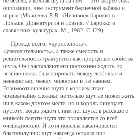
не весела, а колпак шута на нем — это скорее знак
оппозиции, чем инструмент беспечной забавы и
игры» (
Мочалова В.В.
«Низовое» барокко в
Польше. Драматургия и поэзия. // Барокко в
славянских культурах. М., 1982. С.129).
Прежде всего, «куриозность»,
«увеселительность», а также смелость и
решительность трактуются как природные свойства
шута. Они заставляют его постоянно ходить по
лезвию ножа, балансировать между любовью и
ненавистью, между милостью и изгнанием.
Взаимоотношения шута с королем тоже
чрезвычайно сложны: не только шут не может жить
ни в каком другом месте, но и король ощущает
пустоту, когда рядом с ним нет шута; в рассказе о
мнимой смерти шута это проявляется со всей
очевидностью. И хотя новелла заканчивается
благополучно: шут навсегда остался при