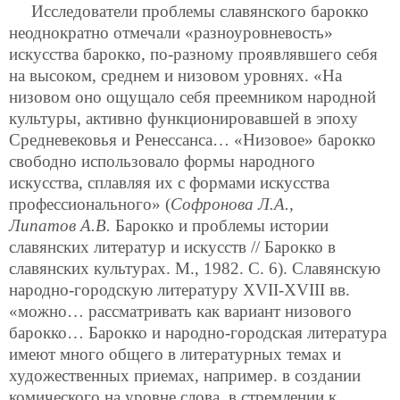
Исследователи проблемы славянского барокко
неоднократно отмечали «разноуровневость»
искусства барокко, по-разному проявлявшего себя
на высоком, среднем и низовом уровнях. «На
низовом оно ощущало себя преемником народной
культуры, активно функционировавшей в эпоху
Средневековья и Ренессанса… «Низовое» барокко
свободно использовало формы народного
искусства, сплавляя их с формами искусства
профессионального» (
Софронова Л.А.,
Липатов А.В.
Барокко и проблемы истории
славянских литератур и искусств // Барокко в
славянских культурах. М., 1982. С. 6). Славянскую
народно-городскую литературу XVII-XVIII вв.
«можно… рассматривать как вариант низового
барокко… Барокко и народно-городская литература
имеют много общего в литературных темах и
художественных приемах, например. в создании
комического на уровне слова, в стремлении к