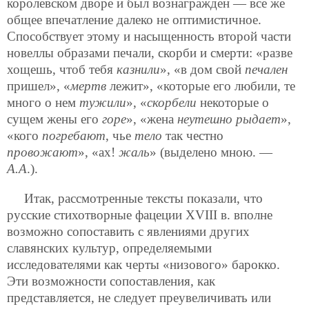
королевском дворе и был вознагражден — все же
общее впечатление далеко не оптимистичное.
Способствует этому и насыщенность второй части
новеллы образами печали, скорби и смерти: «разве
хощешь, чтоб тебя
казнили
», «в дом свой
печален
пришел», «
мертв
лежит», «которые его любили, те
много о нем
тужили
», «
скорбели
некоторые о
сущем жены его
горе
», «жена
неутешно рыдает
»,
«кого
погребают
, чье
тело
так честно
провожают
», «ах!
жаль
» (выделено мною. —
А.А
.).
Итак, рассмотренные тексты показали, что
русские стихотворные фацеции XVIII в. вполне
возможно сопоставить с явлениями других
славянских культур, определяемыми
исследователями как черты «низового» барокко.
Эти возможности сопоставления, как
представляется, не следует преувеличивать или