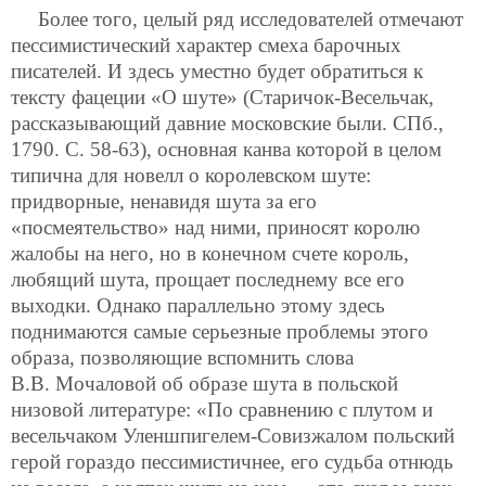
Более того, целый ряд исследователей отмечают
пессимистический характер смеха барочных
писателей. И здесь уместно будет обратиться к
тексту фацеции «О шуте» (Старичок-Весельчак,
рассказывающий давние московские были. СПб.,
1790. С. 58-63), основная канва которой в целом
типична для новелл о королевском шуте:
придворные, ненавидя шута за его
«посмеятельство» над ними, приносят королю
жалобы на него, но в конечном счете король,
любящий шута, прощает последнему все его
выходки. Однако параллельно этому здесь
поднимаются самые серьезные проблемы этого
образа, позволяющие вспомнить слова
В.В. Мочаловой об образе шута в польской
низовой литературе: «По сравнению с плутом и
весельчаком Уленшпигелем-Совизжалом польский
герой гораздо пессимистичнее, его судьба отнюдь