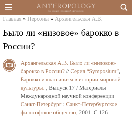
Главная
»
Персоны
»
Архангельская А.В.
Перейти
Вы
Было ли «низовое» барокко в
к
здесь
основному
России?
содержанию
Архангельская А.В.
Было ли «низовое»
барокко в России?
//
Серия “Symposium”
,
Барокко и классицизм в истории мировой
культуры.
, Выпуск 17 / Материалы
Международной научной конференции
Санкт-Петербург
:
Санкт-Петербургское
философское общество
, 2001. C.126.