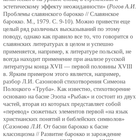
эстетическому эффекту неожиданности» (
Рогов А.И.
Проблемы славянского барокко // Славянское
барокко. М., 1979. С. 9-10). Можно привести еще
целый ряд различных высказываний по этому
поводу, однако как правило все то, что говорится о
славянских литературах в целом и успешно
применяется, например, к литературе польской, не
всегда находит применение при анализе русской
литературы конца XVII — первой половины XVIII
в. Ярким примером этого является, например,
разбор Л.И. Сазоновой стихотворения Симеона
Полоцкого «Труба». Как известно, стихотворение
основано на басне Эзопа «Рыбак» и состоит из двух
частей, вторая из которых представляет собой
«перевод» сюжетных элементов первой «на язык
христианских понятий и библейских символов»
(
Сазонова Л.И.
От басни барокко к басне
классицизма // Развитие барокко и зарождение