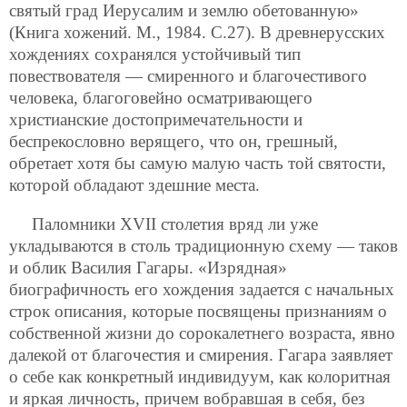
святый град Иерусалим и землю обетованную»
(Книга хожений. М., 1984. С.27). В древнерусских
хождениях сохранялся устойчивый тип
повествователя — смиренного и благочестивого
человека, благоговейно осматривающего
христианские достопримечательности и
беспрекословно верящего, что он, грешный,
обретает хотя бы самую малую часть той святости,
которой обладают здешние места.
Паломники XVII столетия вряд ли уже
укладываются в столь традиционную схему — таков
и облик Василия Гагары. «Изрядная»
биографичность его хождения задается с начальных
строк описания, которые посвящены признаниям о
собственной жизни до сорокалетнего возраста, явно
далекой от благочестия и смирения. Гагара заявляет
о себе как конкретный индивидуум, как колоритная
и яркая личность, причем вобравшая в себя, без