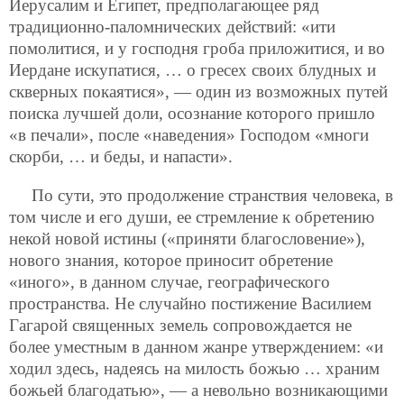
Иерусалим и Египет, предполагающее ряд
традиционно-паломнических действий: «ити
помолитися, и у господня гроба приложитися, и во
Иердане искупатися, … о гресех своих блудных и
скверных покаятися», — один из возможных путей
поиска лучшей доли, осознание которого пришло
«в печали», после «наведения» Господом «многи
скорби, … и беды, и напасти».
По сути, это продолжение странствия человека, в
том числе и его души, ее стремление к обретению
некой новой истины («приняти благословение»),
нового знания, которое приносит обретение
«иного», в данном случае, географического
пространства. Не случайно постижение Василием
Гагарой священных земель сопровождается не
более уместным в данном жанре утверждением: «и
ходил здесь, надеясь на милость божью … храним
божьей благодатью», — а невольно возникающими