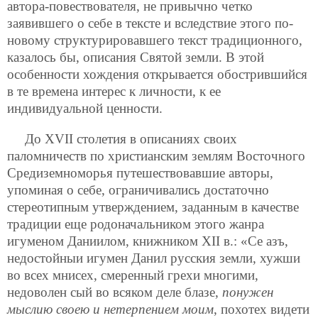
автора-повествователя, не привычно четко
заявившего о себе в тексте и вследствие этого по-
новому структурировавшего текст традиционного,
казалось бы, описания Святой земли. В этой
особенности хождения открывается обострившийся
в те времена интерес к личности, к ее
индивидуальной ценности.
До XVII столетия в описаниях своих
паломничеств по христианским землям Восточного
Средиземноморья путешествовавшие авторы,
упоминая о себе, ограничивались достаточно
стереотипным утверждением, заданным в качестве
традиции еще родоначальником этого жанра
игуменом Даниилом, книжником XII в.: «Се азъ,
недостойныи игумен Данил русския земли, хужши
во всех мнисех, смеренный грехи многими,
недоволен сый во всяком деле блазе,
понужен
мыслию своею и нетерпением моим
, похотех видети