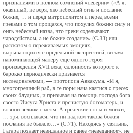
признаниями в полном сомнений «неверии» («А я,
окаянный, не веря, яко небесный огнь и послание
божие, … и перед митрополитом и перед всеми
греками о том прощахся, что похулих божию силу и
онгь небесный назва, что греки соделывают
чародейством, а не божие создание» (С.83) или
рассказом о переживаемых эмоциях,
вырывающихся с предельной экспрессией, весьма
напоминающей манеру еще одного героя
произведения XVII века, склонность которого к
барокко периодически признается
исследователями, — протопопа Аввакума. «И я,
многогрешный раб, в те поры нача каятися о гресех
своих блудных, и призывая на помощь господа бога
своего Иисуса Христа и пречистую богоматерь, и
возопи велиим гласом. А греческие попы и мнихи,
… зря, восплакася, что ни над кем такова божия
послания не бывало…» (С.71). Находясь у святынь,
Гагара познает невиданное и ранее «неведанное», не