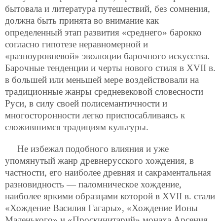
бытовала и литература путешествий, без сомнения,
должна быть принята во внимание как
определенный этап развития «среднего» барокко
согласно гипотезе неравномерной и
«разноуровневой» эволюции барочного искусства.
Барочные тенденции и черты нового стиля в XVII в.
в большей или меньшей мере воздействовали на
традиционные жанры средневековой словесности
Руси, в силу своей полисемантичности и
многосторонности легко приспосабливаясь к
сложившимся традициям культуры.
Не избежал подобного влияния и уже
упомянутый жанр древнерусского хождения, в
частности, его наиболее древняя и сакраментальная
разновидность — паломническое хождение,
наиболее яркими образцами которой в XVII в. стали
«Хождение Василия Гагары», «Хождение Ионы
Маленького» и «Проскинитарий» монаха Арсения