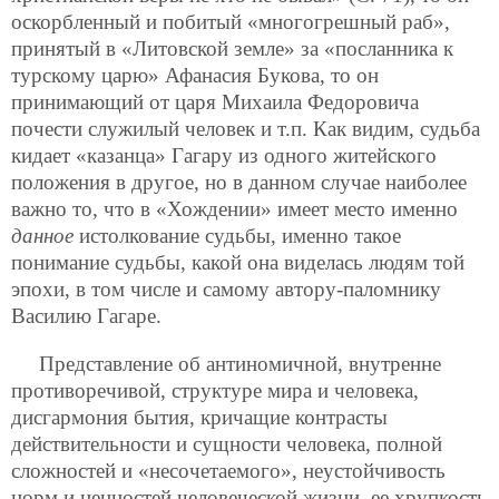
оскорбленный и побитый «многогрешный раб»,
принятый в «Литовской земле» за «посланника к
турскому царю» Афанасия Букова, то он
принимающий от царя Михаила Федоровича
почести служилый человек и т.п. Как видим, судьба
кидает «казанца» Гагару из одного житейского
положения в другое, но в данном случае наиболее
важно то, что в «Хождении» имеет место именно
данное
истолкование судьбы, именно такое
понимание судьбы, какой она виделась людям той
эпохи, в том числе и самому автору-паломнику
Василию Гагаре.
Представление об антиномичной, внутренне
противоречивой, структуре мира и человека,
дисгармония бытия, кричащие контрасты
действительности и сущности человека, полной
сложностей и «несочетаемого», неустойчивость
норм и ценностей человеческой жизни, ее хрупкость