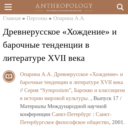
Главная
»
Персоны
»
Опарина А.А.
Перейти
Вы
Древнерусское «Хождение» и
к
здесь
основному
барочные тенденции в
содержанию
литературе XVII века
Опарина А.А.
Древнерусское «Хождение» и
барочные тенденции в литературе XVII века
//
Серия “Symposium”
,
Барокко и классицизм
в истории мировой культуры.
, Выпуск 17 /
Материалы Международной научной
конференции
Санкт-Петербург
:
Санкт-
Петербургское философское общество
, 2001.