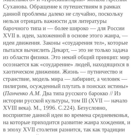
Суханова. Обращение к путешествиям в рамках
данной проблемы далеко не случайно, поскольку
нельзя отрицать важности для литературы
барочного типа и — более широко — для России
XVII в. идеи, заложенной в основе этого жанра, —
идеи движения. Законы «соударения тел», которые
пытался вычислить Декарт, — это не только задача
из области физики. Это некий общий принцип: мир
осознается как «соударение» людей, находящихся в
хаотическом движении. Жизнь — путничество и
странствие, модель мира — лабиринт, а человек —
пилигрим, осужденный плутать в поисках истины»
(
Панченко А.М.
Два типа русского барокко // Из
истории русской культуры, том III (XVII — начало
XVIII века). М., 1996. С.224). Безусловно,
восприятие данной идеи во времена средневековья,
на которые приходится развитие жанра хождения, и
в эпоху XVII столетия разнится, так как традиции