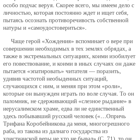
особо подчас веруя. Скорее всего, мы имеем дело с
личностью, которая постоянно ждет и ищет себя,
пытаясь осознать противоречивость собственной
натуры и «самоудостовериться».
Чаще герой «Хождения» вспоминает о вере при
совершении необходимых в тех землях обрядах, а
также в экстремальных ситуациях, коими изобилует
его повествование, и коими в иных случаях он даже
пытается «эпатировать» читателя — поразить,
удивив частотой необыденных ситуаций,
случающихся с ним, и меняя при этом «роли»,
которые он вынужден играть по воле случая. То он
паломник, не сдерживающий «слезное рыдание» в
иерусалимском храме, едва ли не единственный
здесь побывавший русский человек («…Опричь
Трифана Коробейникова да меня, многогрешного
раба, из такова из далнаго государства из
христианской веры не хто не бывал» (С. 71), то он