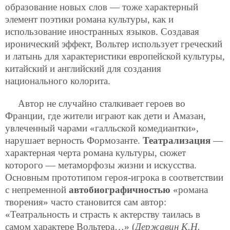
образование новых слов — тоже характерный
элемент поэтики романа культуры, как и
использование иностранных языков. Создавая
иронический эффект, Вольтер использует греческий
и латынь для характеристики европейской культуры,
китайский и английский для создания
национального колорита.
Автор не случайно сталкивает героев во
Франции, где жители играют как дети и Амазан,
увлеченный чарами «галльской комедиантки»,
нарушает верность Формозанте.
Театрализация
—
характерная черта романа культуры, сюжет
которого — метаморфозы жизни и искусства.
Основным прототипом героя-игрока в соответствии
с непременной
автобиографичностью
«романа
творения» часто становится сам автор:
«Театральность и страсть к актерству таилась в
самом характере Вольтера…» (
Державин К.Н.