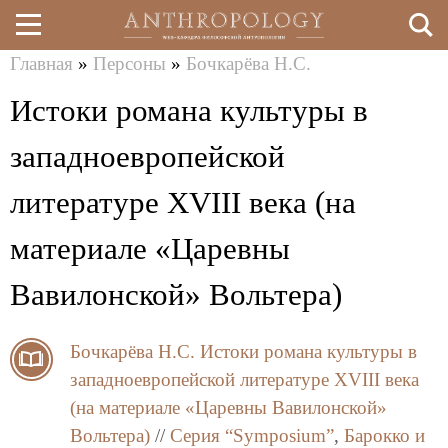
Главная
»
Персоны
»
Бочкарёва Н.С.
Перейти
Вы
Истоки романа культуры в
к
здесь
основному
западноевропейской
содержанию
литературе XVIII века (на
материале «Царевны
Вавилонской» Вольтера)
Бочкарёва Н.С.
Истоки романа культуры в
западноевропейской литературе XVIII века
(на материале «Царевны Вавилонской»
Вольтера)
//
Серия “Symposium”
,
Барокко и