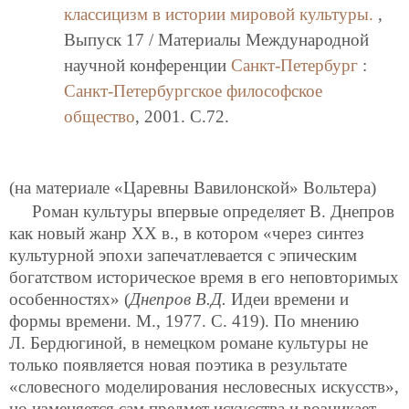
классицизм в истории мировой культуры.
,
Выпуск 17 / Материалы Международной
научной конференции
Санкт-Петербург
:
Санкт-Петербургское философское
общество
, 2001. C.72.
(на материале «Царевны Вавилонской» Вольтера)
Роман культуры впервые определяет В. Днепров
как новый жанр ХХ в., в котором «через синтез
культурной эпохи запечатлевается с эпическим
богатством историческое время в его неповторимых
особенностях» (
Днепров В.Д.
Идеи времени и
формы времени. М., 1977. С. 419). По мнению
Л. Бердюгиной, в немецком романе культуры не
только появляется новая поэтика в результате
«словесного моделирования несловесных искусств»,
но изменяется сам предмет искусства и возникает