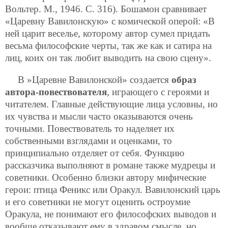
Вольтер. М., 1946. С. 316). Бошамон сравнивает
«Царевну Вавилонскую» с комической оперой: «В
ней царит веселье, которому автор сумел придать
весьма философские черты, так же как и сатира на
лиц, коих он так любит выводить на свою сцену».
В »Царевне Вавилонской» создается
образ
автора-повествователя
, играющего с героями и
читателем. Главные действующие лица условны, но
их чувства и мысли часто оказываются очень
точными. Повествователь то наделяет их
собственными взглядами и оценками, то
принципиально отделяет от себя. Функцию
рассказчика выполняют в романе также мудрецы и
советники. Особенно близки автору мифические
герои: птица Феникс или Оракул. Вавилонский царь
и его советники не могут оценить остроумие
Оракула, не понимают его философских выводов и
вообще отказывают ему в здравом смысле, но