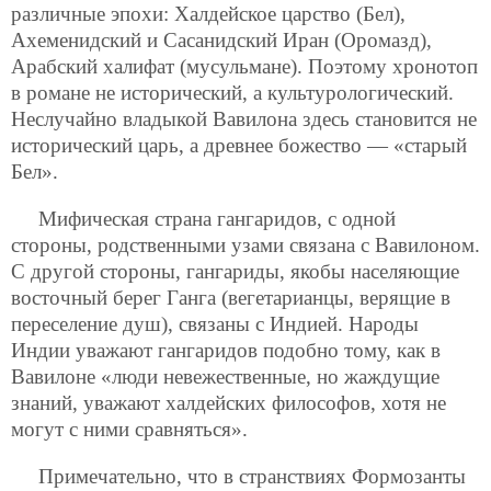
различные эпохи: Халдейское царство (Бел),
Ахеменидский и Сасанидский Иран (Оромазд),
Арабский халифат (мусульмане). Поэтому хронотоп
в романе не исторический, а культурологический.
Неслучайно владыкой Вавилона здесь становится не
исторический царь, а древнее божество — «старый
Бел».
Мифическая страна гангаридов, с одной
стороны, родственными узами связана с Вавилоном.
С другой стороны, гангариды, якобы населяющие
восточный берег Ганга (вегетарианцы, верящие в
переселение душ), связаны с Индией. Народы
Индии уважают гангаридов подобно тому, как в
Вавилоне «люди невежественные, но жаждущие
знаний, уважают халдейских философов, хотя не
могут с ними сравняться».
Примечательно, что в странствиях Формозанты