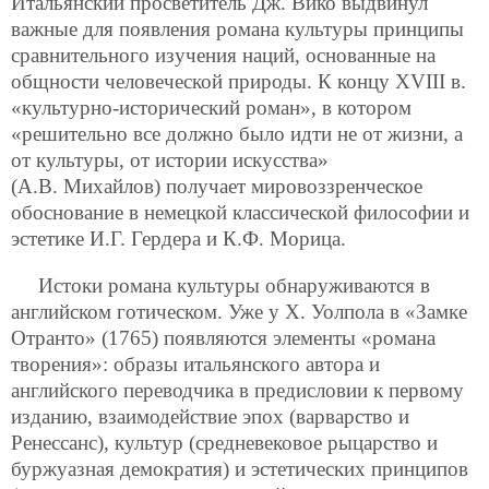
Итальянский просветитель Дж. Вико выдвинул
важные для появления романа культуры принципы
сравнительного изучения наций, основанные на
общности человеческой природы. К концу XVIII в.
«культурно-исторический роман», в котором
«решительно все должно было идти не от жизни, а
от культуры, от истории искусства»
(А.В. Михайлов) получает мировоззренческое
обоснование в немецкой классической философии и
эстетике И.Г. Гердера и К.Ф. Морица.
Истоки романа культуры обнаруживаются в
английском готическом. Уже у Х. Уолпола в «Замке
Отранто» (1765) появляются элементы «романа
творения»: образы итальянского автора и
английского переводчика в предисловии к первому
изданию, взаимодействие эпох (варварство и
Ренессанс), культур (средневековое рыцарство и
буржуазная демократия) и эстетических принципов