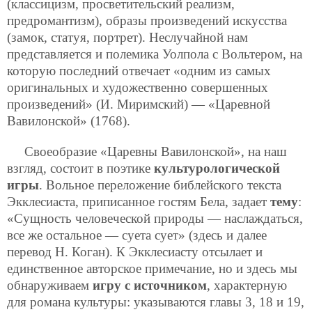
(классицизм, просветительский реализм,
предромантизм), образы произведений искусства
(замок, статуя, портрет). Неслучайной нам
представляется и полемика Уолпола с Вольтером, на
которую последний отвечает «одним из самых
оригинальных и художественно совершенных
произведений» (И. Миримский) — «Царевной
Вавилонской» (1768).
Своеобразие «Царевны Вавилонской», на наш
взгляд, состоит в поэтике
культурологической
игры
. Вольное переложение библейского текста
Экклесиаста, приписанное гостям Бела, задает
тему
:
«Сущность человеческой природы — наслаждаться,
все же остальное — суета сует» (здесь и далее
перевод Н. Коган). К Экклесиасту отсылает и
единственное авторское примечание, но и здесь мы
обнаруживаем
игру с источником
, характерную
для романа культуры: указываются главы 3, 18 и 19,