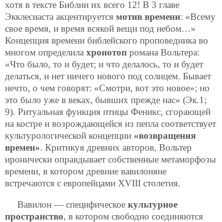
хотя в тексте Библии их всего 12! В 3 главе
Экклесиаста акцентируется
мотив времени
: «Всему
свое время, и время всякой вещи под небом…»
Концепция времени библейского проповедника во
многом определила
хронотоп
романа Вольтера:
«Что было, то и будет; и что делалось, то и будет
делаться, и нет ничего нового под солнцем. Бывает
нечто, о чем говорят: «Смотри, вот это новое»; но
это было уже в веках, бывших прежде нас» (Эк.1;
9). Ритуальная функция птицы Феникс, сгорающей
на костре и возрождающейся из пепла соответствует
культурологической концепции
«возвращения
времен»
. Критикуя древних авторов, Вольтер
иронически оправдывает собственные метаморфозы
времени, в котором древние вавилоняне
встречаются с европейцами XVIII столетия.
Вавилон — специфическое
культурное
пространство
, в котором свободно соединяются