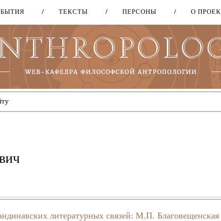
ОБЫТИЯ
ТЕКСТЫ
ПЕРСОНЫ
О ПРОЕ
Перейти
к
основному
содержанию
вич
андинавских литературных связей: М.П. Благовещенская