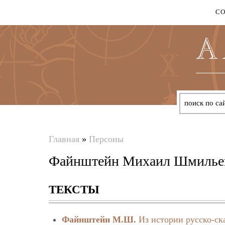
С
Главная
»
Персоны
Вы
Файнштейн Михаил Шмилье
здесь
ТЕКСТЫ
Файнштейн М.Ш.
Из истории русско-ск