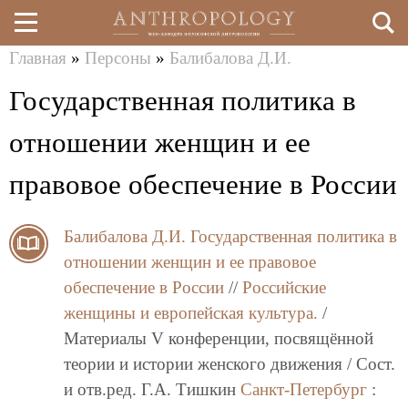
Главная
»
Персоны
»
Балибалова Д.И.
Перейти
Вы
Государственная политика в
к
здесь
основному
отношении женщин и ее
содержанию
правовое обеспечение в России
Балибалова Д.И.
Государственная политика в
отношении женщин и ее правовое
обеспечение в России
//
Российские
женщины и европейская культура.
/
Материалы V конференции, посвящённой
теории и истории женского движения / Сост.
и отв.ред. Г.А. Тишкин
Санкт-Петербург
: