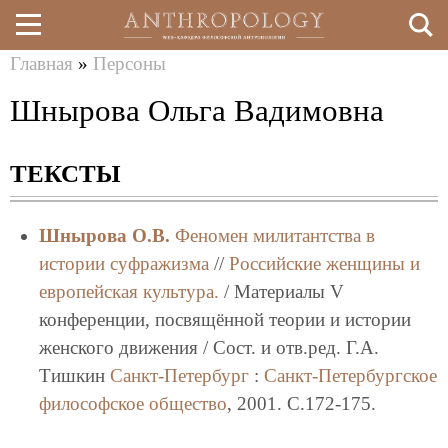
Главная
»
Персоны
Перейти
Вы
Шнырова Ольга Вадимовна
к
здесь
основному
ТЕКСТЫ
содержанию
Шнырова О.В.
Феномен милитантства в
истории суфражизма
//
Российские женщины и
европейская культура.
/ Материалы V
конференции, посвящённой теории и истории
женского движения / Сост. и отв.ред. Г.А.
Тишкин
Санкт-Петербург
:
Санкт-Петербургское
философское общество
, 2001. C.172-175.