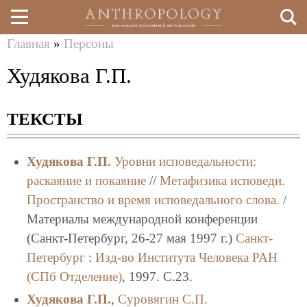
Главная
»
Персоны
Перейти
Вы
Худякова Г.П.
к
здесь
основному
ТЕКСТЫ
содержанию
Худякова Г.П.
Уровни исповедальности:
раскаяние и покаяние
//
Метафизика исповеди.
Пространство и время исповедального слова.
/
Материалы международной конференции
(Санкт-Петербург, 26-27 мая 1997 г.)
Санкт-
Петербург
:
Изд-во Института Человека РАН
(СПб Отделение)
, 1997. C.23.
Худякова Г.П.
,
Суровягин С.П.