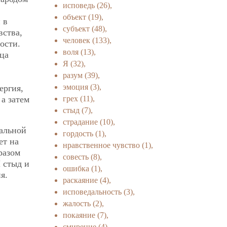
исповедь
(26),
объект
(19),
 в
субъект
(48),
вства,
человек
(133),
ости.
воля
(13),
тца
Я
(32),
разум
(39),
эмоция
(3),
ергия,
грех
(11),
а затем
стыд
(7),
страдание
(10),
нальной
гордость
(1),
ет на
нравственное чувство
(1),
разом
совесть
(8),
И стыд и
ошибка
(1),
я.
раскаяние
(4),
исповедальность
(3),
жалость
(2),
покаяние
(7),
смирение
(4),