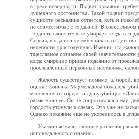
в грехе неверности. Подвиг покаяния требуе
душевного достоинства. Такой подвиг предс
сущности раскаяния остается, хоть и поколе
не совместимые с гордыней. В совестливом
Гордость окончательно умирает, когда в сер
Сергия, когда во сне ему явилась из детства
нелепости простодушная. Именно эта жалост
тщеславное сознание своей значительности 
когда смиренно приняв подаяние от проезж
прославленный церковный наставник, склон
Жалость существует помимо, а, порой, в
оценке Сонечка Мармеладова пожалела убий
мгновения от гордости душу убийцы: «Давно
размягчило ее. Он не сопротивлялся ему: две
гордость утонули в слезах. Это уже не раск
Однако покаяние еще не укоренилось в душе 
Указанные качественные различия раская
исповедального сознания.