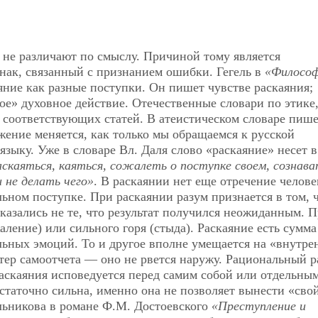
не различают по смыслу. Причиной тому является
нак, связанный с признанием ошибки. Гегель в
«Филосо
яние как разные поступки. Он пишет чувстве раскаяния;
ое» духовное действие. Отечественные словари по этике
соответствующих статей. В атеистическом словаре пише
жение меняется, как только мы обращаемся к русской
зыку. Уже в словаре Вл. Даля слово «раскаяние» несет в
скаяться, каяться, сожалеть о поступке своем, сознав
и не делать чего»
. В раскаянии нет еще отречение челове
льном поступке. При раскаянии разум признается в том, 
оказались не те, что результат получился неожиданным. 
аление) или сильного горя (стыда). Раскаяние есть сумма
льных эмоций. То и другое вполне умещается на «внутре
тер самоотчета — оно не рвется наружу. Рациональный р
раскаяния исповедуется перед самим собой или отдельны
таточно сильна, именно она не позволяет вынести «свой
льникова в романе Ф.М. Достоевского
«Преступление и