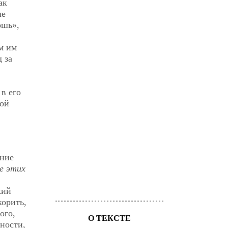
ак
ле
ошь»,
м им
 за
в его
кой
ение
е этих
кий
корить,
ого,
О ТЕКСТЕ
ности,