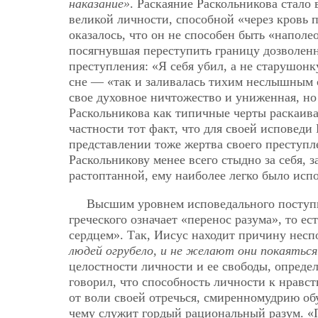
наказание»
. Раскаяние Раскольникова стало
великой личности, способной «через кровь п
оказалось, что он не способен быть «напол
посягнувшая переступить границу дозволенн
преступления: «Я себя убил, а не старушон
сне — «так и заливалась тихим неслышным с
свое духовное ничтожество и униженная, но
Раскольникова как типичные черты раскаива
частности тот факт, что для своей исповед
представлении тоже жертва своего преступл
Раскольникову менее всего стыдно за себя, 
растоптанной, ему наиболее легко было испо
Высшим уровнем исповедального поступка
греческого означает «перенос разума», то 
сердцем». Так, Иисус находит причину несп
людей огрубело, и не желают они покаяться
целостности личности и ее свободы, опреде
говорил, что способность личности к нравс
от воли своей отречься, смиренномудрию обу
чему служит гордый рациональный разум. «П