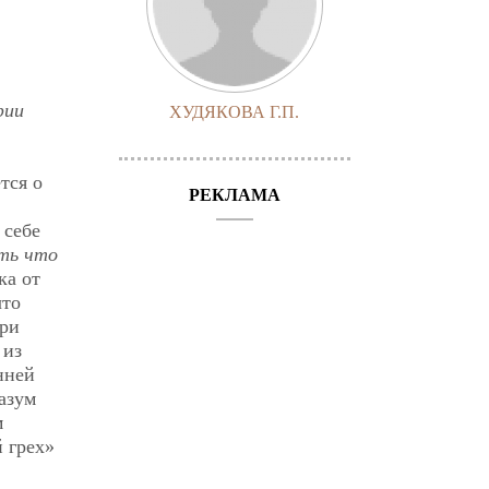
фии
ХУДЯКОВА Г.П.
,
тся о
РЕКЛАМА
 себе
ать что
ка от
что
При
 из
нней
азум
м
 грех»