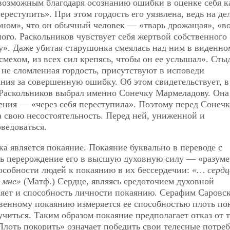
 возможным благодаря осознанию ошибки в оценке себя к
ереступить». При этом гордость его уязвлена, ведь на де
еоном», что он обычный человек — «тварь дрожащая», «в
ого. Раскольников чувствует себя жертвой собственного
ку». Даже убитая старушонка смеялась над ним в виденно
мехом, из всех сил крепясь, чтобы он ее услышал». Стыд
 не сломленная гордость, присутствуют в исповеди
ния за совершенную ошибку. Об этом свидетельствует, в
и Раскольников выбрал именно Сонечку Мармеладову. Она 
ения — «через себя переступила». Поэтому перед Сонеч
за свою несостоятельность. Перед ней, униженной и
ведоваться.
 является покаяние. Покаяние буквально в переводе с
есть перерождение его в высшую духовную силу — «разум
особности людей к покаянию в их бессердечии:
«… сердц
 мне»
(Матф.) Сердце, являясь средоточием духовной
ляет и способность личности покаянию. Серафим Саровс
твенному покаянию измеряется ее способностью плоть по
читься. Таким образом покаяние предполагает отказ от т
лоть покорить» означает победить свои телесные потреб