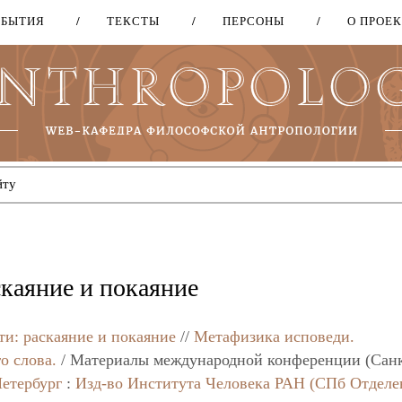
ОБЫТИЯ
ТЕКСТЫ
ПЕРСОНЫ
О ПРОЕ
Перейти
к
основному
содержанию
каяние и покаяние
и: раскаяние и покаяние
//
Метафизика исповеди.
о слова.
/ Материалы международной конференции (Сан
етербург
:
Изд-во Института Человека РАН (СПб Отделе