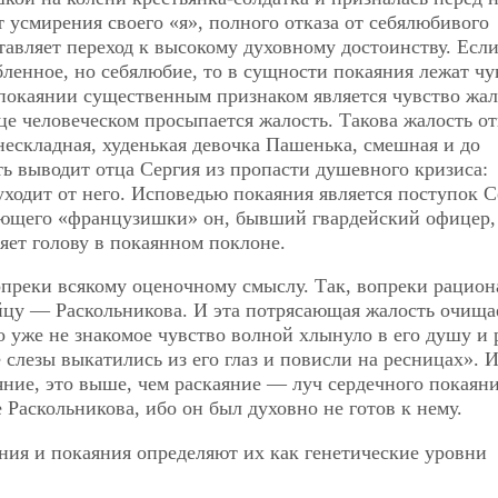
т усмирения своего «я», полного отказа от себялюбивого
тавляет переход к высокому духовному достоинству. Если
бленное, но себялюбие, то в сущности покаяния лежат чу
 покаянии существенным признаком является чувство жал
дце человеческом просыпается жалость. Такова жалость о
 нескладная, худенькая девочка Пашенька, смешная и до
ь выводит отца Сергия из пропасти душевного кризиса:
уходит от него. Исповедью покаяния является поступок С
ающего «французишки» он, бывший гвардейский офицер, 
яет голову в покаянном поклоне.
опреки всякому оценочному смыслу. Так, вопреки рацио
цу — Раскольникова. И эта потрясающая жалость очища
 уже не знакомое чувство волной хлынуло в его душу и 
 слезы выкатились из его глаз и повисли на ресницах». 
аяние, это выше, чем раскаяние — луч сердечного покаяни
Раскольникова, ибо он был духовно не готов к нему.
ния и покаяния определяют их как генетические уровни