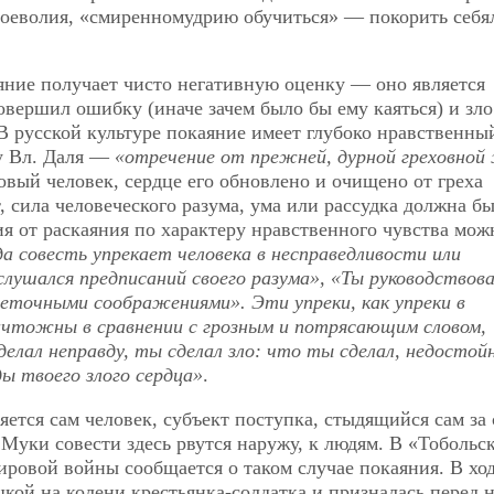
своеволия, «смиренномудрию обучиться» — покорить себ
яние получает чисто негативную оценку — оно является
овершил ошибку (иначе зачем было бы ему каяться) и зло
. В русской культуре покаяние имеет глубоко нравственны
 у Вл. Даля —
«отречение от прежней, дурной греховной
овый человек, сердце его обновлено и очищено от греха
, сила человеческого разума, ума или рассудка должна б
я от раскаяния по характеру нравственного чувства мож
а совесть упрекает человека в несправедливости или
слушался предписаний своего разума», «Ты руководствова
еточными соображениями». Эти упреки, как упреки в
ичтожны в сравнении с грозным и потрясающим словом,
делал неправду, ты сделал зло: что ты сделал, недостой
ды твоего злого сердца»
.
ется сам человек, субъект поступка, стыдящийся сам за 
Муки совести здесь рвутся наружу, к людям. В «Тобольс
ровой войны сообщается о таком случае покаяния. В хо
кой на колени крестьянка-солдатка и призналась перед 