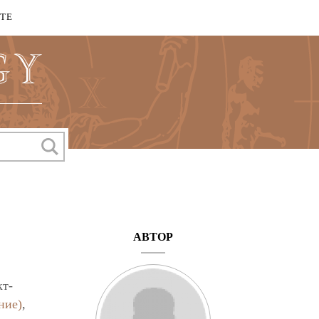
КТЕ
АВТОР
кт-
ние)
,