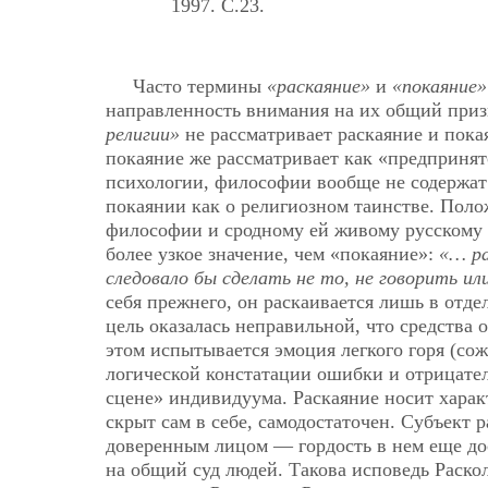
1997. C.23.
Часто термины
«раскаяние»
и
«покаяние»
направленность внимания на их общий приз
религии»
не рассматривает раскаяние и пока
покаяние же рассматривает как «предпринят
психологии, философии вообще не содержат 
покаянии как о религиозном таинстве. Поло
философии и сродному ей живому русскому я
более узкое значение, чем «покаяние»:
«… ра
следовало бы сделать не то, не говорить ил
себя прежнего, он раскаивается лишь в отде
цель оказалась неправильной, что средства 
этом испытывается эмоция легкого горя (сож
логической констатации ошибки и отрицате
сцене» индивидуума. Раскаяние носит харак
скрыт сам в себе, самодостаточен. Субъект 
доверенным лицом — гордость в нем еще дос
на общий суд людей. Такова исповедь Раско