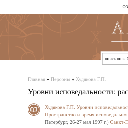
С
Главная
»
Персоны
»
Худякова Г.П.
Вы
Уровни исповедальности: рас
здесь
Худякова Г.П.
Уровни исповедальност
Пространство и время исповедальног
Петербург, 26-27 мая 1997 г.)
Санкт-П