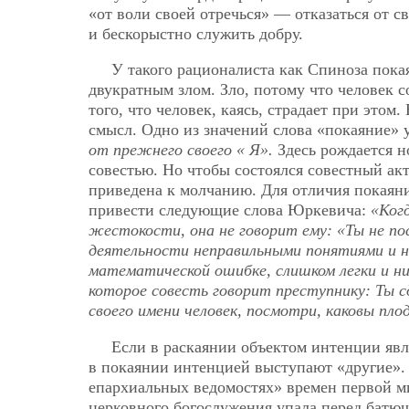
«от воли своей отречься» — отказаться от 
и бескорыстно служить добру.
У такого рационалиста как Спиноза пока
двукратным злом. Зло, потому что человек с
того, что человек, каясь, страдает при этом
смысл. Одно из значений слова «покаяние»
от прежнего своего « Я».
Здесь рождается н
совестью. Но чтобы состоялся совестный акт
приведена к молчанию. Для отличия покаяни
привести следующие слова Юркевича:
«Когд
жестокости, она не говорит ему: «Ты не по
деятельности неправильными понятиями и н
математической ошибке, слишком легки и н
которое совесть говорит преступнику: Ты с
своего имени человек, посмотри, каковы пло
Если в раскаянии объектом интенции явля
в покаянии интенцией выступают «другие». 
епархиальных ведомостях» времен первой ми
церковного богослужения упала перед батюш