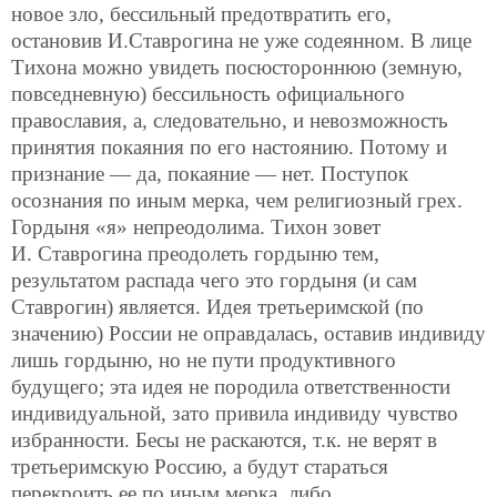
новое зло, бессильный предотвратить его,
остановив И.Ставрогина не уже содеянном. В лице
Тихона можно увидеть посюстороннюю (земную,
повседневную) бессильность официального
православия, а, следовательно, и невозможность
принятия покаяния по его настоянию. Потому и
признание — да, покаяние — нет. Поступок
осознания по иным мерка, чем религиозный грех.
Гордыня «я» непреодолима. Тихон зовет
И. Ставрогина преодолеть гордыню тем,
результатом распада чего это гордыня (и сам
Ставрогин) является. Идея третьеримской (по
значению) России не оправдалась, оставив индивиду
лишь гордыню, но не пути продуктивного
будущего; эта идея не породила ответственности
индивидуальной, зато привила индивиду чувство
избранности. Бесы не раскаются, т.к. не верят в
третьеримскую Россию, а будут стараться
перекроить ее по иным мерка, либо