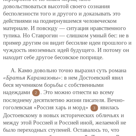
довольствоваться высотой своего сознания
бесполезности того и другого и доказывать это
действиями на подвернувшемся человеческом
материале. И повсюду — ситуация нравственного
тупика. Но Ставрогин — слишком умный бес: не в
пример другим он видит бессилие идеи прошлого и
чуждость иноземных идей будущего. И потому он
находит себе другое бесовское поприще.
А. Камю довольно точно выразил суть романа
«Братья Карамазовы»
: в нем Достоевский явил
беся мучеником борьбы с собственными
надеждами
. Это можно отнести ко всему
2
последнему десятилетию жизни писателя. Вечно-
гоголевская «Россия харь и морд»
явилась
3
Достоевскому в новых исторических обличьях и
между этой Россией и Россией иной, желаемой не
было переходных ступеней. Оставалось то, что