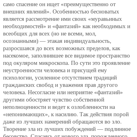
само спасение он ищет «преимущественно от
внешних явлений». Особенностью бесноватых
является рассмотрение ими своих «муравьиных
необходимостей» и «фантазий» как необходимых и
всеобщих для всех (но не всеми, мол,
осознанными) — этакая индивидуальность,
разросшаяся до всех возможных пределов, как
насекомое, заполнившее все видимое пространство
под окуляром микроскопа. По сути это проявление
неустроенности человека и присущей ему
психологии, усиленное отсутствием традиций
гражданских свобод и уважения прав другого
человека. Несогласие или неприятие «фантазий»
другими обостряет чувство собственной
неполноценности и ведет к озлобленности на
«непонимающих», к насилию. Так действия порой
даже из лучших намерений обращаются во зло.
Творение зла из лучших побуждений — подлинное
бесовство. Спасаясь от нового зла, порожденного