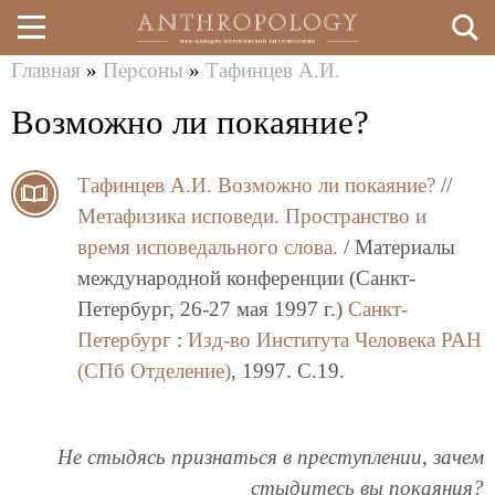
Главная
»
Персоны
»
Тафинцев А.И.
Перейти
Вы
Возможно ли покаяние?
к
здесь
основному
Тафинцев А.И.
Возможно ли покаяние?
//
содержанию
Метафизика исповеди. Пространство и
время исповедального слова.
/ Материалы
международной конференции (Санкт-
Петербург, 26-27 мая 1997 г.)
Санкт-
Петербург
:
Изд-во Института Человека РАН
(СПб Отделение)
, 1997. C.19.
Не стыдясь признаться в преступлении, зачем
стыдитесь вы покаяния?