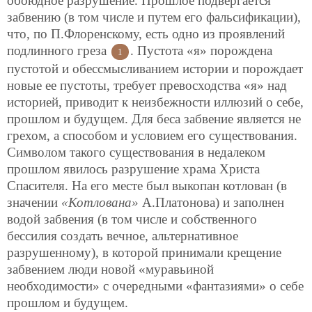
обоюдное разрушение. Прошлое подвергается
забвению (в том числе и путем его фальсификации),
что, по П.Флоренскому, есть одно из проявлений
подлинного греза
. Пустота «я» порождена
1
пустотой и обессмысливанием истории и порождает
новые ее пустоты, требует превосходства «я» над
историей, приводит к неизбежности иллюзий о себе,
прошлом и будущем. Для беса забвение является не
грехом, а способом и условием его существования.
Символом такого существования в недалеком
прошлом явилось разрушение храма Христа
Спасителя. На его месте был выкопан котлован (в
значении
«Котлована»
А.Платонова) и заполнен
водой забвения (в том числе и собственного
бессилия создать вечное, альтернативное
разрушенному), в которой принимали крещение
забвением люди новой «муравьиной
необходимости» с очередными «фантазиями» о себе
прошлом и будущем.