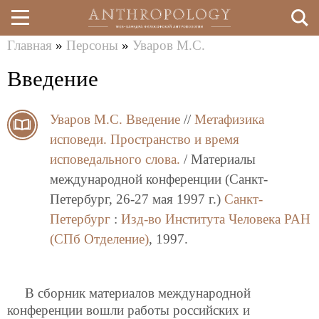
Главная
»
Персоны
»
Уваров М.С.
Перейти
Вы
Введение
к
здесь
основному
Уваров М.С.
Введение
//
Метафизика
содержанию
исповеди. Пространство и время
исповедального слова.
/ Материалы
международной конференции (Санкт-
Петербург, 26-27 мая 1997 г.)
Санкт-
Петербург
:
Изд-во Института Человека РАН
(СПб Отделение)
, 1997.
В сборник материалов международной
конференции вошли работы российских и