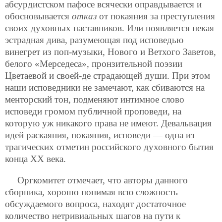
абсурдистском пафосе всячески оправдывается и
обосновывается
отказ
от покаяния за преступления
своих духовных наставников. Или появляется некая
эстрадная дива, разумеющая под исповедью
винегрет из поп-музыки, Нового и Ветхого Заветов,
белого «Мерседеса», пронзительной поэзии
Цветаевой и своей-де страдающей души. При этом
наши исповедники не замечают, как сбиваются на
менторский тон, подменяют интимное слово
исповеди громом публичной проповеди, на
которую уж никакого права не имеют. Девальвация
идей раскаяния, покаяния, исповеди — одна из
трагических отметин российского духовного бытия
конца XX века.
Оргкомитет отмечает, что авторы данного
сборника, хорошо понимая всю сложность
обсуждаемого вопроса, находят достаточное
количество нетривиальных шагов на пути к