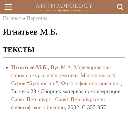
Главная
»
Персоны
Перейти
Вы
Игнатьев М.Б.
к
здесь
основному
ТЕКСТЫ
содержанию
Игнатьев М.Б.
,
Вус М.А.
Моделирование
города в курсе информатики. Мастер-класс
//
Серия “Symposium”
,
Философия образования.
,
Выпуск 23 / Сборник материалов конференции
Санкт-Петербург
:
Санкт-Петербургское
философское общество
, 2002. C.355-357.