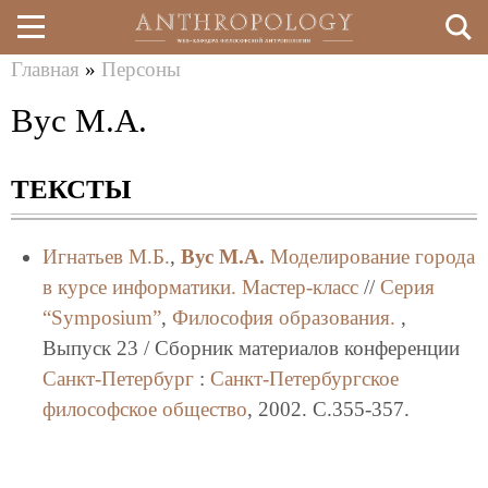
Главная
»
Персоны
Перейти
Вы
Вус М.А.
к
здесь
основному
ТЕКСТЫ
содержанию
Игнатьев М.Б.
,
Вус М.А.
Моделирование города
в курсе информатики. Мастер-класс
//
Серия
“Symposium”
,
Философия образования.
,
Выпуск 23 / Сборник материалов конференции
Санкт-Петербург
:
Санкт-Петербургское
философское общество
, 2002. C.355-357.