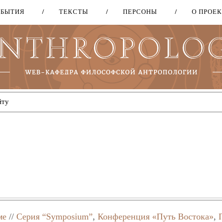
ОБЫТИЯ
ТЕКСТЫ
ПЕРСОНЫ
О ПРОЕ
Перейти
к
основному
содержанию
ме
//
Серия “Symposium”
,
Конференция «Путь Востока»
,