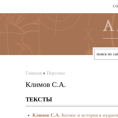
С
Главная
»
Персоны
Вы
Климов С.А.
здесь
ТЕКСТЫ
Климов С.А.
Космос и история в иудаиз