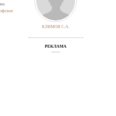
 по
офское
КЛИМОВ С.А.
РЕКЛАМА