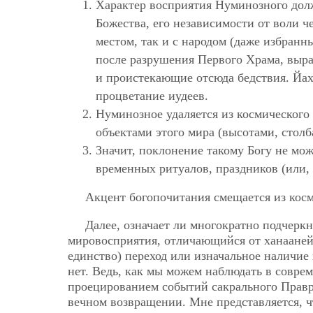
Характер восприятия Нуминозного долж
Божества, его независимости от воли ч
местом, так и с народом (даже избран
после разрушения Первого Храма, выра
и проистекающие отсюда бедствия. Йа
процветание иудеев.
Нуминозное удаляется из космического 
объектами этого мира (высотами, стол
Значит, поклонение такому Богу не мо
временных ритуалов, праздников (или,
Акцент богопочитания смещается из кос
Далее, означает ли многократно подчерк
мировосприятия, отличающийся от ханаанейс
единство) переход или изначальное наличие
нет. Ведь, как мы можем наблюдать в совре
проецированием событий сакрального Прав
вечном возвращении. Мне представляется, ч