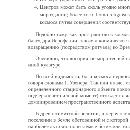
Центров может быть сколь угодно много
мироздании; более того, homo religios
космоса путем совершения соответству
Подобно тому, как пространство в космо
благодаря Иерофании, также и космическое 
возвращению (посредством ритуала) ко Врем
Очевидно, что восприятие мира теснейши
иной культуре.
По всей видимости, боги космоса первона
говоря словами Г. Узенера. Так или иначе, 
определенного стационарного объекта поклон
подчеркивает силовой момент) отождествля
доминированием пространственного аспекта
В древнесемитской религии, в первую оче
поселении в Земле обетованной и с которой
наиболее активно почитаемые боги-силы нос