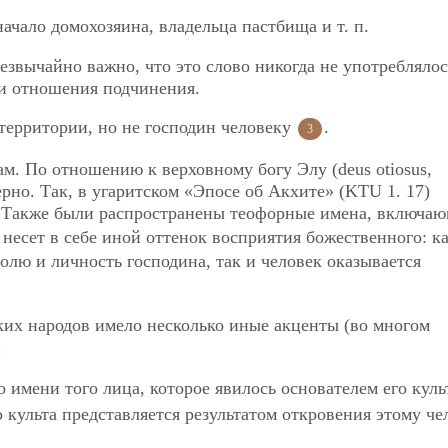
начало домохозяина, владельца пастбища и т. п.
езвычайно важно, что это слово никогда не употреблялос
ли отношения подчинения.
территории, но не господин человеку
.
3
ам. По отношению к верховному богу Элу (deus otiosus,
рно. Так, в угаритском «Эпосе об Акхите» (KTU 1. 17)
 Также были распространены теофорные имена, включа
 несет в себе иной оттенок восприятия божественного: ка
волю и личность господина, так и человек оказывается
ких народов имело несколько иные акценты (во многом
.
 имени того лица, которое явилось основателем его куль
 культа представляется результатом откровения этому че