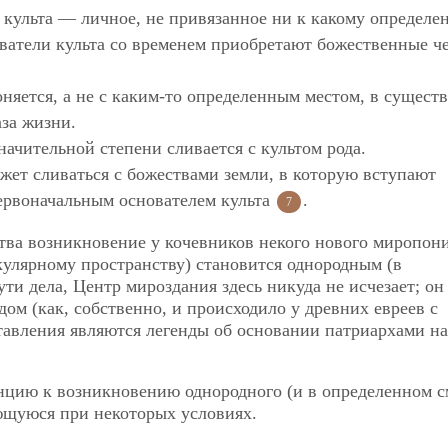
 культа — личное, не привязанное ни к какому определе
ователи культа со временем приобретают божественные ч
лоняется, а не с каким-то определенным местом, в сущест
аза жизни.
начительной степени сливается с культом рода.
жет сливаться с божествами земли, в которую вступают
первоначальным основателем культа
.
7
тва возникновение у кочевников некого нового миропон
кулярному пространству) становится однородным (в
ти дела, Центр мироздания здесь никуда не исчезает; он
дом (как, собственно, и происходило у древних евреев с
тавления являются легенды об основании патриархами на
енцию к возникновению однородного (и в определенном 
ующуюся при некоторых условиях.