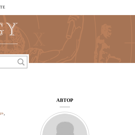
КТЕ
АВТОР
а»
,