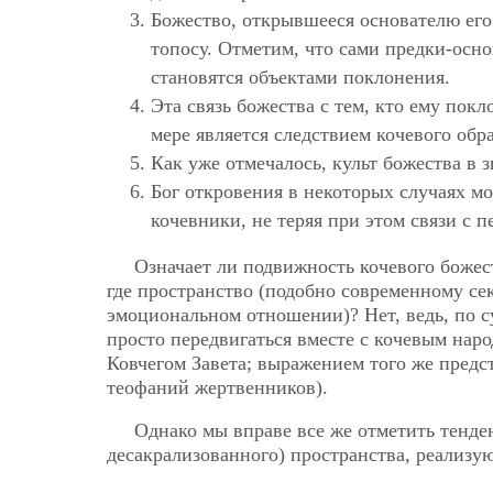
Божество, открывшееся основателю его
топосу. Отметим, что сами предки-осн
становятся объектами поклонения.
Эта связь божества с тем, кто ему пок
мере является следствием кочевого обр
Как уже отмечалось, культ божества в з
Бог откровения в некоторых случаях мо
кочевники, не теряя при этом связи с 
Означает ли подвижность кочевого божес
где пространство (подобно современному се
эмоциональном отношении)? Нет, ведь, по су
просто
передвигаться вместе с кочевым наро
Ковчегом Завета; выражением того же предс
теофаний жертвенников).
Однако мы вправе все же отметить тенд
десакрализованного) пространства, реализ