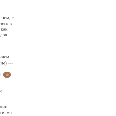
енем, с
него в
 как
даря
аилем
ние) —
ое
.
10
и
ении.
ытиями