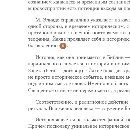
сознанием ханаанеев и временным сознанием
мировосприятии есть потенция выхода за пр
М. Элиаде справедливо указывает на кач
одной стороны, и временем историческим, с
противоположность вечной повторяемости пе
теофания, Йахве проявляет себя в историче
богоявлению
.
8
История, как она понимается в Библии —
кардинально отличается от истории в пони
Завета (berit — договор) с Йахве (как для 
не просто
историческое событие, имевшее ме
подлинном смысле слова. Именно в область
Священное отныне не переживается, а реали
Соответственно, и религиозное действие
ритуала. Вся жизнь человека — служение Бо
История является не только теофанией, н
Причем поскольку уникальное историческое 