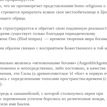
, что не противоречит представлениям homo religiosus о
us стремится превратить всякое свое местообиталище в Це
ющего обряда.
се структурируется и обретает свою подлинную реальност
время существует только благодаря периодическому
ени Оно (Illud tempus) — времени творения мира богам
м образом связано с восприятием Божественного в той 
чально являлись «мгновенными богами» (Augenblickgotte
мгновенно и непосредственно, либо постоянно, в качестве
ения, эти Силы (а древнесемитское 'el «бог» в первую о
лись с определенными топосами пространства-времени (с
).
редь в ханаанейской, с которой столкнулись евреи при
 с переменным успехом боролись их религиозные вожди, 
или имя баалов.