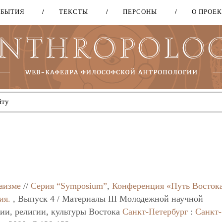
ОБЫТИЯ
ТЕКСТЫ
ПЕРСОНЫ
О ПРОЕ
Перейти
к
основному
содержанию
аизме
//
Серия “Symposium”
,
Конференция «Путь Восток
ия.
, Выпуск 4 / Материалы III Молодежной научной
ии, религии, культуры Востока
Санкт-Петербург
:
Санкт-