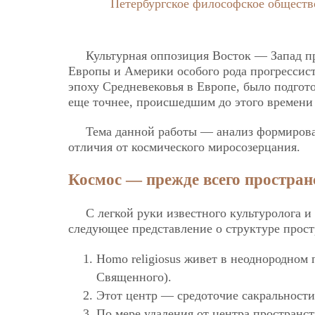
Петербургское философское обществ
Культурная оппозиция Восток — Запад пр
Европы и Америки особого рода прогрессист
эпоху Средневековья в Европе, было подгот
еще точнее, происшедшим до этого времени
Тема данной работы — анализ формирован
отличия от космического миросозерцания.
Космос — прежде всего простра
С легкой руки известного культуролога 
следующее представление о структуре прост
Homo religiosus живет в неоднородном
Священного).
Этот центр — средоточие сакральности
По мере удаления от центра пространс