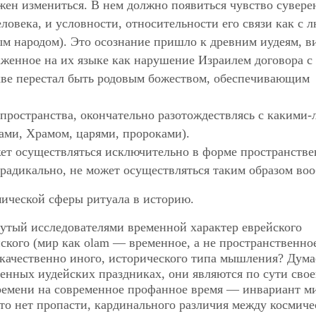
ен измениться. В нем должно появиться чувство сувере
еловека, и условности, относительности его связи как с 
ным народом). Это осознание пришло к древним иудеям, в
женное на их языке как нарушение Израилем договора с
хве перестал быть родовым божеством, обеспечивающим
пространства, окончательно разотождествлясь с какими-
бами, Храмом, царями, пророками).
жет осуществляться исключительно в форме пространстве
 радикально, не может осуществляться таким образом воо
мической сферы ритуала в историю.
нутый исследователями временной характер еврейского
кого (мир как olam — временное, а не пространственно
 качественно иного, исторического типа мышления? Дума
менных иудейских праздниках, они являются по сути сво
ремени на современное профанное время — инвариант м
то нет пропасти, кардинального различия между космич