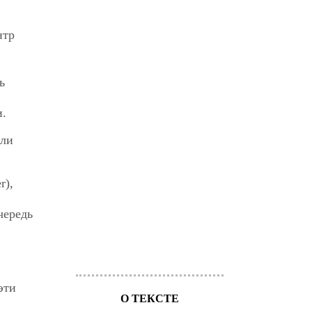
нтр
ь
и.
или
r),
чередь
эти
О ТЕКСТЕ