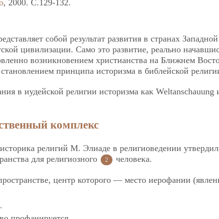
о
, 2000. C.129-132.
едставляет собой результат развития в странах Западной
ской цивилизации. Само это развитие, реально начавшис
овленно возникновением христианства на Ближнем Восто
 становлением принципа историзма в библейской религ
ия в иудейской религии историзма как Weltanschauung и
нственный комплекс
и историка религий М. Элиаде в религиоведении утвердил
ранства для религиозного
человека.
2
 пространстве, центр которого — место иерофании (явлен
.
тво профанируется.