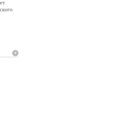
ет
ского