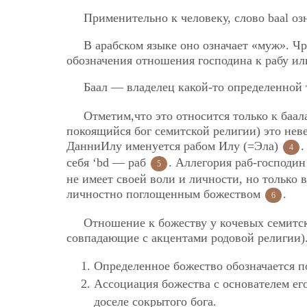
Применительно к человеку, слово baal оз
В арабском языке оно означает «муж». Чр
обозначения отношения господина к рабу и
Баал — владелец какой-то определенной 
Отметим,что это относится только к баал
покоящийся бог семитской религии) это неве
ДанниИлу именуется рабом Илу (=Эла)
.
4
себя ‘bd — раб
. Аллегория раб-господин
5
не имеет своей воли и личности, но только 
личностно поглощенным божеством
.
6
Отношение к божеству у кочевых семитс
совпадающие с акцентами родовой религии)
Определенное божество обозначается по
Ассоциация божества с основателем его
доселе сокрытого бога.