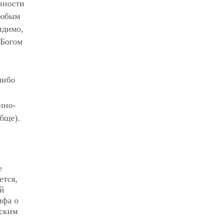
нности
любым
идимо,
 Богом
либо
нно-
бще).
е
ется,
ей
ифа о
еским