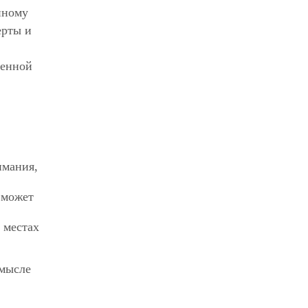
нному
ерты и
венной
имания,
 может
 местах
смысле