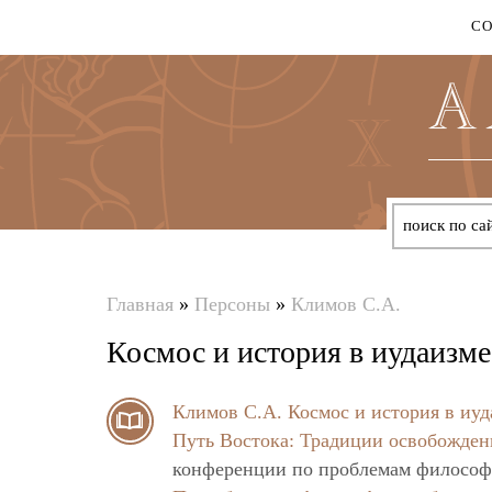
С
Главная
»
Персоны
»
Климов С.А.
Вы
Космос и история в иудаизме
здесь
Климов С.А.
Космос и история в иуд
Путь Востока: Традиции освобожден
конференции по проблемам философ