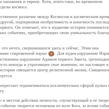
 ханаанеев и евреев. Хотя, опять-таки, во временном
еделы космоса.
ественное различие между Космосом и космическим врем
 другой, подчеркивая необратимость и конечность послед
рвого. Он отмечает, что в иудаизме история понимается
ских событиях, приобретающих свою уникальность благо
 это нечто, свершающееся здесь и сейчас. Этим она
мании современной науки
. Для иудея нарушение Изр
9
христианина нарушение Адамом первого Завета, грехопаде
сто некогда и утратившее свое значение, но настоящее в
 истории смещается центр религиозной жизни, Священн
зуется.
 перестает ограничиваться исключительно сферой культа 
гу.
о и местом действия личности, соучаствующей в ее твор
событие творится человеком по воле Бога, за всеми соб