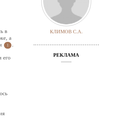
ь в
КЛИМОВ С.А.
ке, а
ии
.
1
РЕКЛАМА
 его
ось
ия