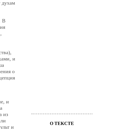
 духам
. В
ния
,
тва),
хами, и
ша
ения о
нцепция
е, и
а
а из
али
О ТЕКСТЕ
ульт и