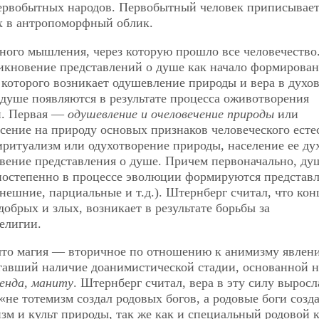
ервобытных народов. Первобытный человек приписывает
х в антропоморфный облик.
ого мышления, через которую прошло все человечество
никновение представлений о душе как начало формирова
 которого возникает одушевление природы и вера в духов
 душе появляются в результате процесса оживотворения
и. Первая —
одушевление и очеловечение природы
или
ение на природу основых признаков человеческого естес
итуализм или одухотворение природы, население ее ду
ение представления о душе. Причем первоначально, ду
 постепенно в процессе эволюции формируются представл
нешние, парциальные и т.д.). Штернберг считал, что ко
добрых и злых, возникает в результате борьбы за
елигии.
что магия — вторичное по отношению к анимизму явлени
гавший наличие доанимистической стадии, основанной н
ренда, маниту
. Штернберг считал, вера в эту силу выросл
«не тотемизм создал родовых богов, а родовые боги созд
изм и культ природы, так же как и специальный родовой к