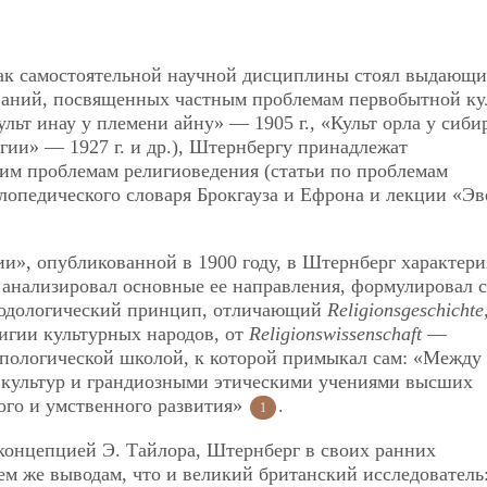
как самостоятельной научной дисциплины стоял выдающи
ваний, посвященных частным проблемам первобытной ку
ульт инау у племени айну» — 1905 г., «Культ орла у сиби
гии» — 1927 г. и др.), Штернбергу принадлежат
им проблемам религиоведения (статьи по проблемам
лопедического словаря Брокгауза и Ефрона и лекции «Э
ии», опубликованной в 1900 году, в Штернберг характери
 анализировал основные ее направления, формулировал 
етодологический принцип, отличающий
Religionsgeschichte
игии культурных народов, от
Religionswissenschaft
—
опологической школой, к которой примыкал сам: «Между
культур и грандиозными этическими учениями высших
ого и умственного развития»
.
1
концепцией Э. Тайлора, Штернберг в своих ранних
ем же выводам, что и великий британский исследователь