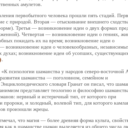
ственных амулетов.
авления первобытного человека прошли пять стадий. Пер
ие с природой. Вторая — отыскивание внешнего сходства
форме). Третья — возникновение идеи о двух формах пре
аженной). Четвертая — возникновение идеи о гениях, ж
обных покидать их на время; возникновение идеи о
 — возникновение идеи о человекообразных, независимы
 духах; возникновение идеи об усопших, существующих
.
м «К психологии шаманства у народов северо-восточной 
 развития шаманства — поголовном, семейном и
 Энциклопедического словаря Гранат он писал, что шам
а анимизм представляет теологию и философию шаманств
аманов: нервный и истеричный тип, от которого при
 пророки, и холодный, волевой тип, для которого камл
нов произошли жрецы.
тмечал, что магия — более древняя форма культа, свойст
мя как в шаманстве шаман выделяется из общего числа л