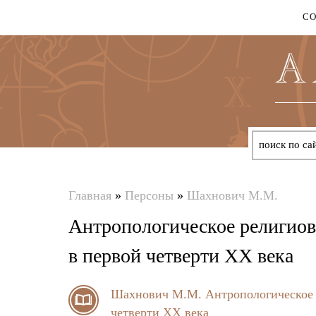
С
Главная
»
Персоны
»
Шахнович М.М.
Вы
Антропологическое религиов
здесь
в первой четверти ХХ века
Шахнович М.М.
Антропологическое 
четверти ХХ века