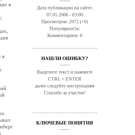
ние в
Дата публикации на сайте:
07.01.2006 - 03:00
с
Просмотров:
2972 (+0)
Популярность:
щах,
Комментариев:
0
кция
 в
НАШЛИ ОШИБКУ?
о
Выделите текст и нажмите
CTRL + ENTER
далее следуйте инструкциям
ший
Спасибо за участие!
ой
их
ывал
КЛЮЧЕВЫЕ ПОНЯТИЯ
рнберг
и