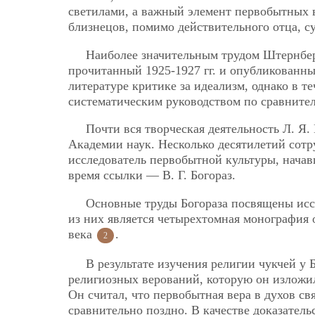
светилами, а важный элемент первобытных в
близнецов, помимо действительного отца, с
Наиболее значительным трудом Штернбер
прочитанный 1925-1927 гг. и опубликованный
литературе критике за идеализм, однако в 
систематическим руководством по сравните
Почти вся творческая деятельность Л. Я
Академии наук. Несколько десятилетий сот
исследователь первобытной культуры, начав
время ссылки — В. Г. Богораз.
Основные труды Богораза посвящены ис
из них является четырехтомная монография 
века
.
2
В результате изучения религии чукчей у
религиозных верований, которую он изложил 
Он считал, что первобытная вера в духов св
сравнительно поздно. В качестве доказатель