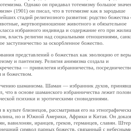
отемизма. Однако он придавал тотемизму большое значе
изм» (1901) он писал, что в тотемизме как в зародыше
ейших стадий религиозного развития: родство божества 
животные, жертвоприношение животного и обязательное
 класса избранного индивида и содержание его при жили
мом, власть религии над социальными отношениями, сан
е заступничество за оскорбленное божество.
вания представлений о божествах как эволюцию от веры
изму и пантеизму. Религия анимизма создала и
жречества — привилегия избранничества, посредничеств
 и божеством.
зучению шаманизма. Шаман — избранник духов, приняв
ал, что в основе шаманского избранничества лежит полов
ической психики и эротическими сновидениями.
в культе близнецов, рассматривая его на этнографическ
халина, но и Южной Америки, Африки и Китая. Он доказ
ян, вавилонян, иранцев, греков, германцев, славян. Ште
 внешний символ парных божеств, связанный с небесным