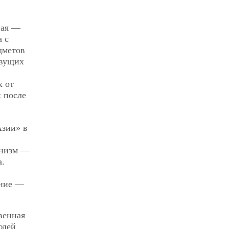
вая —
 с
дметов
ивущих
х от
 после
Азии» в
анизм —
а.
ание —
венная
юдей