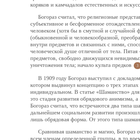
коряков и камчадалов естественных и искус
Богораз считал, что религиозные предст
субъективное и бесформенное отождествлен
человеком (хотя бы в смутной и случайной 
(обыкновенной и человекообразной, преобр
внутри предметов и связанных с ними, спос
человеческой душе отличной от тела. Пятая
предметов, свободно движущихся невидимых
уничтожения тела; начало культа предков
3
В 1909 году Богораз выступил с докладо
котором выдвинул концепцию о трех этапах
индивидуальном. В статье «Шаманство» для
это стадия развития обрядового анимизма, 
Богораз считал, что встречаются два типа ш
дальнейшем социальном развитии произошли
лишь обрядовая форма. От этого типа шама
Сравнивая шаманство и магию, Богораз о
всем членам определенной группы, в то вре