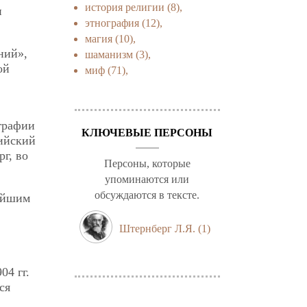
история религии
(8),
и
этнография
(12),
магия
(10),
ний»,
шаманизм
(3),
ой
миф
(71),
ографии
КЛЮЧЕВЫЕ ПЕРСОНЫ
сийский
г, во
Персоны, которые
упоминаются или
обсуждаются в тексте.
ейшим
Штернберг Л.Я.
(1)
04 гг.
ся