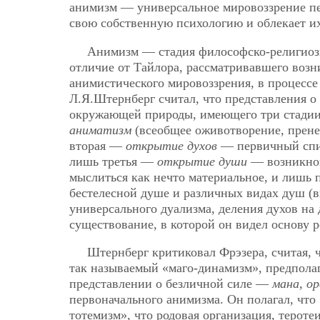
анимизм — универсальное мировоззрение п
свою собственную психологию и облекает и
Анимизм — стадия философско-религиозн
отличие от Тайлора, рассматривавшего воз
анимистического мировоззрения, в процессе
Л.Я.Штернберг считал, что представления о
окружающей природы, имеющего три стади
аниматизм
(всеобщее оживотворение, пренес
вторая —
открытие духов
— первичный спир
лишь третья —
открытие души
— возникнов
мыслиться как нечто материальное, и лишь
бестелесной душе и различных видах душ (в
универсального дуализма, деления духов на 
существование, в которой он видел основу р
Штернберг критиковал Фрэзера, считая, 
так называемый «маго-динамизм», предпола
представлении о безличной силе —
мана, о
первоначального анимизма. Он полагал, что 
тотемизм», что родовая организация, тероте