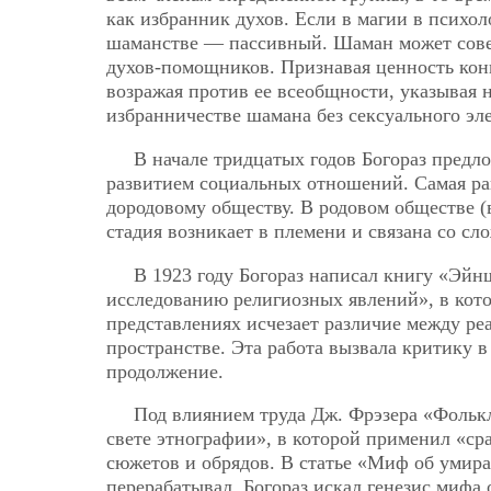
как избранник духов. Если в магии в психо
шаманстве — пассивный. Шаман может сове
духов-помощников. Признавая ценность кон
возражая против ее всеобщности, указывая
избранничестве шамана без сексуального эл
В начале тридцатых годов Богораз предл
развитием социальных отношений. Самая ра
дородовому обществу. В родовом обществе (
стадия возникает в племени и связана со с
В 1923 году Богораз написал книгу «Эйн
исследованию религиозных явлений», в кото
представлениях исчезает различие между ре
пространстве. Эта работа вызвала критику в
продолжение.
Под влиянием труда Дж. Фрэзера «Фолькл
свете этнографии», в которой применил «ср
сюжетов и обрядов. В статье «Миф об умира
перерабатывал, Богораз искал генезис мифа