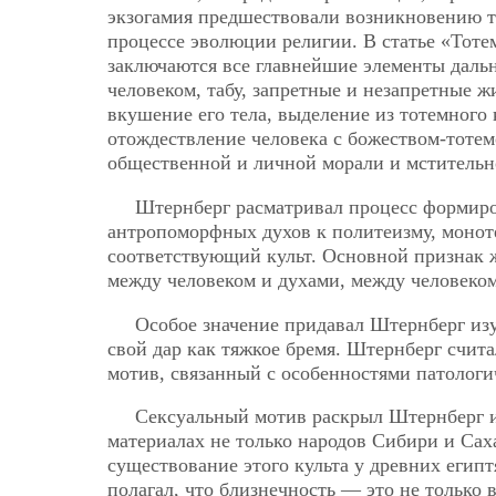
экзогамия предшествовали возникновению т
процессе эволюции религии. В статье «Тотем
заключаются все главнейшие элементы дальн
человеком, табу, запретные и незапретные 
вкушение его тела, выделение из тотемного
отождествление человека с божеством-тоте
общественной и личной морали и мстительно
Штернберг расматривал процесс формиро
антропоморфных духов к политеизму, моноте
соответствующий культ. Основной признак 
между человеком и духами, между человеком
Особое значение придавал Штернберг и
свой дар как тяжкое бремя. Штернберг счит
мотив, связанный с особенностями патолог
Сексуальный мотив раскрыл Штернберг и 
материалах не только народов Сибири и Са
существование этого культа у древних египт
полагал, что близнечность — это не только