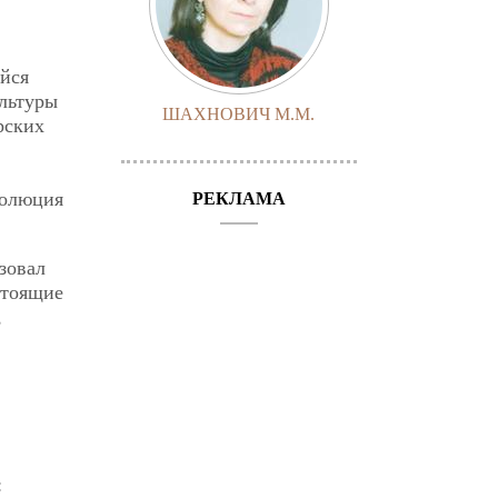
йся
льтуры
ШАХНОВИЧ М.М.
рских
волюция
РЕКЛАМА
зовал
стоящие
,
: