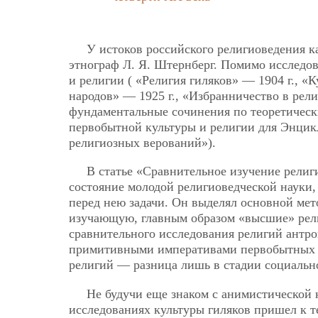
У истоков российского религиоведения 
этнограф Л. Я. Штернберг. Помимо исследо
и религии ( «Религия гиляков» — 1904 г., «К
народов» — 1925 г., «Избранничество в рели
фундаментальные сочинения по теоретическ
первобытной культуры и религии для Энцик
религиозных верований»).
В статье «Сравнительное изучение религ
состояние молодой религиоведческой науки,
перед нею задачи. Он выделял основной м
изучающую, главным образом «высшие» рел
сравнительного исследования религий антр
примитивными императивами первобытных 
религий — разница лишь в стадии социальн
Не будучи еще знаком с анимистической 
исследованиях культуры гиляков пришел к т