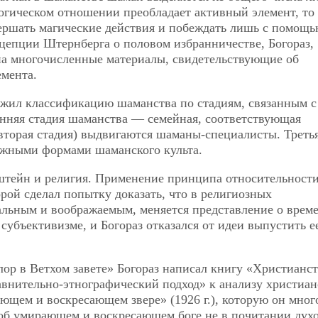
логическом отношении преобладает активный элемент, то
ршать магические действия и побеждать лишь с помощ
цепции Штернберга о половом избранничестве, Богораз,
 на многочисленные материалы, свидетельствующие об
емента.
ожил классификацию шаманства по стадиям, связанным с
нняя стадия шаманства — семейная, соответствующая
вторая стадия) выдвигаются шаманы-специалисты. Треть
ложными формами шаманского культа.
штейн и религия. Применение принципа относительности
рой сделал попытку доказать, что в религиозных
альным и воображаемым, меняется представление о врем
 субъективизме, и Богораз отказался от идеи выпустить е
ор в Ветхом завете» Богораз написал книгу «Христианст
авнительно-этнографический подход» к анализу христиа
ющем и воскресающем звере» (1926 г.), которую он мног
 об умирающем и воскресающем боге не в почитании дух