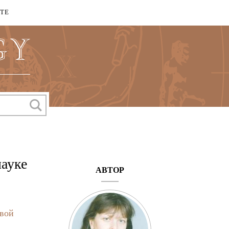
КТЕ
науке
АВТОР
рвой