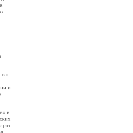
 в
ью
я
 в к
ени и
е
во в
нских
о раз
ов