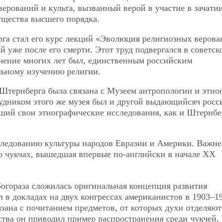
ерований и культа, вызванный верой в участие в зачати
ущества высшего порядка.
га стал его курс лекций «Эволюция религиозных верова
 уже после его смерти. Этот труд подвергался в советск
течение многих лет был, единственным российским
льному изучению религии.
. Штернберга была связана с Музеем антропологии и этн
рудником этого же музея был и другой выдающийсяч рос
ший свои этнографические исследования, как и Штернбер
следованию культуры народов Евразии и Америки. Важн
о чукчах, вышедшая впервые по-английски в начале ХХ
 Богораза сложилась оригинальная концепция развития
в докладах на двух конгрессах американистов в 1903–19
язана с почитанием предметов, от которых духи отделяют
ства он приводил пример распространения среди чукчей,