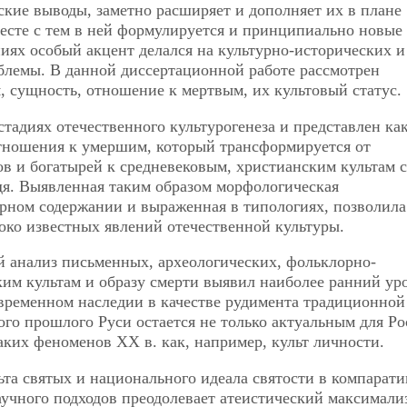
ские выводы, заметно расширяет и дополняет их в плане
сте с тем в ней формулируется и принципиально новые
иях особый акцент делался на культурно-исторических и
блемы. В данной диссертационной работе рассмотрен
, сущность, отношение к мертвым, их культовый статус.
тадиях отечественного культурогенеза и представлен ка
тношения к умершим, который трансформируется от
ков и богатырей к средневековым, христианским культам 
дя. Выявленная таким образом морфологическая
урном содержании и выраженная в типологиях, позволила
око известных явлений отечественной культуры.
 анализ письменных, археологических, фольклорно-
им культам и образу смерти выявил наиболее ранний ур
овременном наследии в качестве рудимента традиционной
ого прошлого Руси остается не только актуальным для Ро
аких феноменов ХХ в. как, например, культ личности.
льта святых и национального идеала святости в компарат
учного подходов преодолевает атеистический максимали