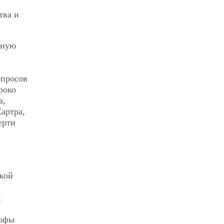
тва и
нную
опросов
роко
а,
Сартра,
ерти
ской
я
софы