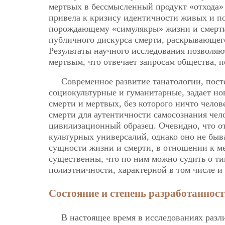
мертвых в бессмысленный продукт «отхода» 
привела к кризису идентичности живых и по
порождающему «симулякры» жизни и смерти
публичного дискурса смерти, раскрывающег
Результаты научного исследования позволя
мертвым, что отвечает запросам общества, 
Современное развитие танатологии, пос
социокультурные и гуманитарные, задает н
смерти и мертвых, без которого ничто чело
смерти для аутентичности самосознания чело
цивилизационный образец. Очевидно, что от
культурных универсалий, однако оно не быв
сущности жизни и смерти, в отношении к ме
существенны, что по ним можно судить о ти
полиэтничности, характерной в том числе и
Состояние и степень разработаннос
В настоящее время в исследованиях разл