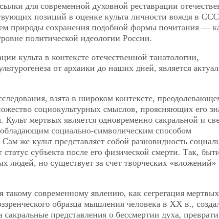
сылки для современной духовной реставрации отечеств
ствующих позиций в оценке культа личности вождя в СС
ием природы сохранения подобной формы почитания — к
уровне политической идеологии России.
ции культа в контексте отечественной танатологии,
льтурогенеза от архаики до наших дней, является актуа
сследования, взята в широком контексте, преодолевающе
ожество социокультурных смыслов, проясняющих его зн
. Культ мертвых является одновременно сакральной и св
, обладающим социально-символическим способом
 Сам же культ представляет собой разновидность социал
т статус субъекта после его физической смерти. Так, быт
х людей, но существует за счет творческих «вложений»
я такому современному явлению, как сегрегация мертвых
воззренческого образца мышления человека в ХХ в., созд
а сакральные представления о бессмертии духа, преврати