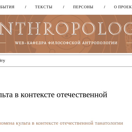
ОБЫТИЯ
ТЕКСТЫ
ПЕРСОНЫ
О ПРОЕ
Перейти
к
основному
содержанию
та в контексте отечественной
мена культа в контексте отечественной танатологии