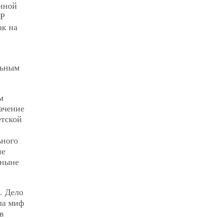
енной
СР
ак на
льным
м
ачение
етской
ьного
ие
 ныне
. Дело
ала миф
в