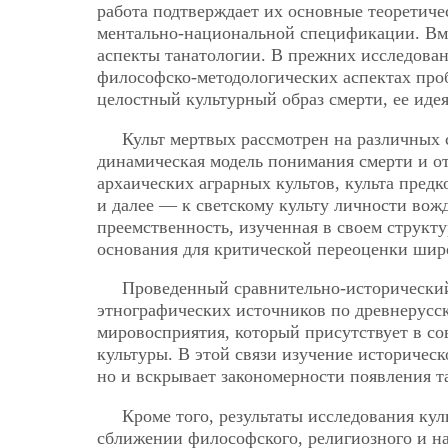
работа подтверждает их основные теоретиче
ментально-национальной спецификации. Вме
аспекты танатологии. В прежних исследован
философско-методологических аспектах про
целостный культурный образ смерти, ее идея
Культ мертвых рассмотрен на различных с
динамическая модель понимания смерти и о
архаических аграрных культов, культа пред
и далее — к светскому культу личности вож
преемственность, изученная в своем структ
основания для критической переоценки шир
Проведенный сравнительно-исторический
этнографических источников по древнерусск
мировосприятия, который присутствует в с
культуры. В этой связи изучение историческ
но и вскрывает закономерности появления т
Кроме того, результаты исследования ку
сближении философского, религиозного и на