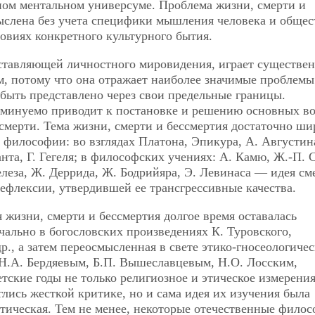
ном ментальном универсуме. Проблема жизни, смерти и
ыслена без учета специфики мышления человека и общес
ловиях конкретного культурного бытия.
оставляющей личностного мировидения, играет существе
м, потому что она отражает наиболее значимые проблемы
 быть представлено через свои предельные границы.
еминуемо приводит к постановке и решению основных в
ерти. Тема жизни, смерти и бессмертия достаточно ши
 философии: во взглядах Платона, Эпикура, А. Августин
нта, Г. Гегеля; в философских учениях: А. Камю, Ж.-П. 
леза, Ж. Деррида, Ж. Бодрийяра, Э. Левинаса — идея см
ефлексии, утвердившей ее трансгрессивные качества.
жизни, смерти и бессмертия долгое время оставалась
чально в богословских произведениях К. Туровского,
др., а затем переосмысленная в свете этико-гносеологиче
 Н.А. Бердяевым, Б.П. Вышеславцевым, Н.О. Лосским,
тские годы не только религиозное и этическое измерени
лись жесткой критике, но и сама идея их изучения была
тическая. Тем не менее, некоторые отечественные фило