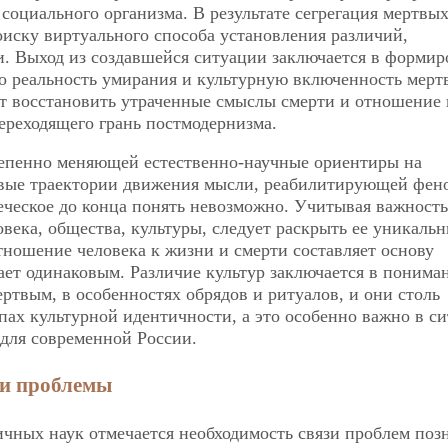
социального организма. В результате сегрегация мертвы
иску виртуального способа установления различий,
. Выход из создавшейся ситуации заключается в форми
о реальность умирания и культурную включенность мерт
ют восстановить утраченные смыслы смерти и отношение 
переходящего грань постмодернизма.
тепенно меняющей естественно-научные ориентиры на
овые траектории движения мысли, реабилитирующей фен
веческое до конца понять невозможно. Учитывая важность
века, общества, культуры, следует раскрыть ее уникаль
ношение человека к жизни и смерти составляет основу
ает одинаковым. Различие культур заключается в понима
ртвым, в особенностях обрядов и ритуалов, и они столь
пах культурной идентичности, а это особенно важно в с
 для современной России.
ти проблемы
ичных наук отмечается необходимость связи проблем поз