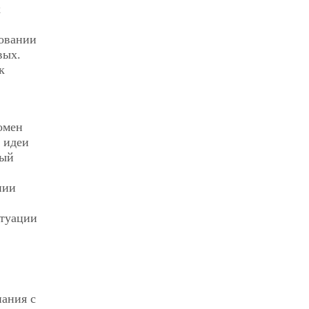
х
ровании
вых.
к
омен
 идеи
ный
нии
итуации
нания с