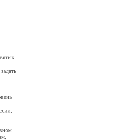
к
святых
 задать
овень
ссии,
ивном
зм,