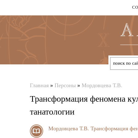
С
Главная
»
Персоны
»
Мордовцева Т.В.
Вы
Трансформация феномена куль
здесь
танатологии
Мордовцева Т.В.
Трансформация фено