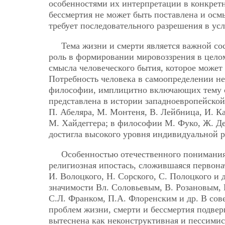
особенностями их интерпретации в конкрет
бессмертия не может быть поставлена и осм
требует последовательного разрешения в ус
Тема жизни и смерти является важной с
роль в формировании мировоззрения в цело
смысла человеческого бытия, которое может
Потребность человека в самоопределении н
философии, имплицитно включающих тему см
представлена в истории западноевропейской
П. Абеляра, М. Монтеня, В. Лейбница, И. Ка
М. Хайдеггера; в философии М. Фуко, Ж. Де
достигла высокого уровня индивидуальной р
Особенностью отечественного понимания 
религиозная ипостась, сложившаяся первона
И. Волоцкого, Н. Сорского, С. Полоцкого и 
значимости Вл. Соловьевым, В. Розановым,
С.Л. Франком, П.А. Флоренским и др. В сове
проблем жизни, смерти и бессмертия подверг
вытеснена как неконструктивная и пессимис