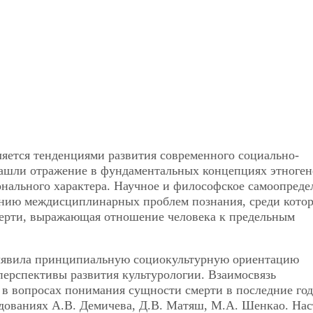
яется тенденциями развития современного социально-
нашли отражение в фундаментальных концепциях этногене
онального характера. Научное и философское самоопреде
ению междисциплинарных проблем познания, среди кото
мерти, выражающая отношение человека к предельным
ыявила принципиальную социокультурную ориентацию
перспективы развития культурологии. Взаимосвязь
 в вопросах понимания сущности смерти в последние го
дованиях А.В. Демичева, Д.В. Матяш, М.А. Шенкао. На