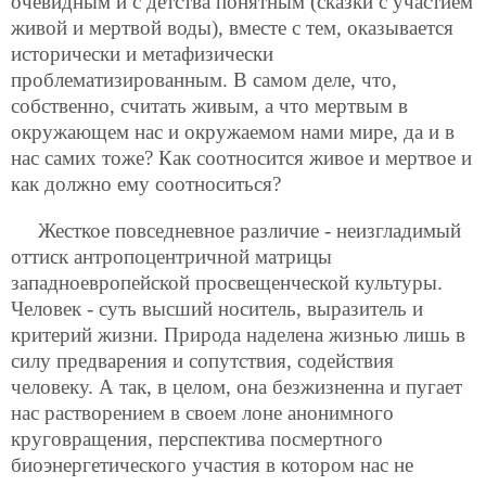
очевидным и с детства понятным (сказки с участием
живой и мертвой воды), вместе с тем, оказывается
исторически и метафизически
проблематизированным. В самом деле, что,
собственно, считать живым, а что мертвым в
окружающем нас и окружаемом нами мире, да и в
нас самих тоже? Как соотносится живое и мертвое и
как должно ему соотноситься?
Жесткое повседневное различие - неизгладимый
оттиск антропоцентричной матрицы
западноевропейской просвещенческой культуры.
Человек - суть высший носитель, выразитель и
критерий жизни. Природа наделена жизнью лишь в
силу предварения и сопутствия, содействия
человеку. А так, в целом, она безжизненна и пугает
нас растворением в своем лоне анонимного
круговращения, перспектива посмертного
биоэнергетического участия в котором нас не