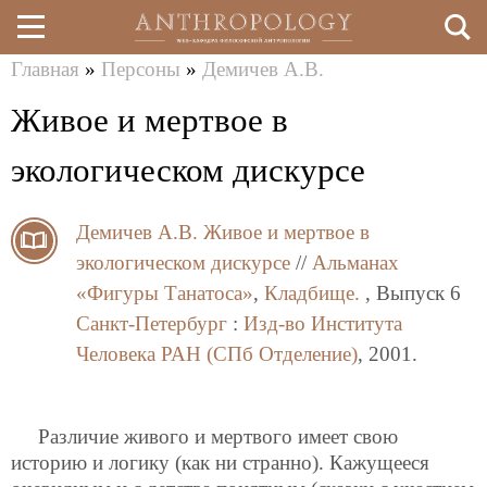
Главная
»
Персоны
»
Демичев А.В.
Перейти
Вы
Живое и мертвое в
к
здесь
основному
экологическом дискурсе
содержанию
Демичев А.В.
Живое и мертвое в
экологическом дискурсе
//
Альманах
«Фигуры Танатоса»
,
Кладбище.
, Выпуск 6
Санкт-Петербург
:
Изд-во Института
Человека РАН (СПб Отделение)
, 2001.
Различие живого и мертвого имеет свою
историю и логику (как ни странно). Кажущееся