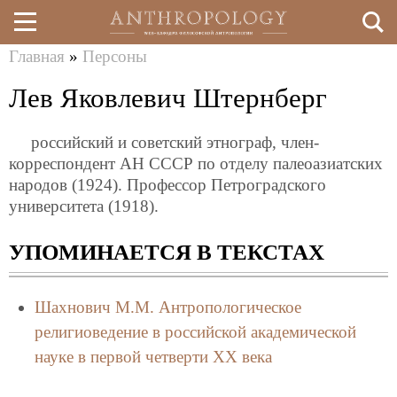
Главная
»
Персоны
Перейти
Вы
Лев Яковлевич Штернберг
к
здесь
основному
российский и советский этнограф, член-
содержанию
корреспондент АН СССР по отделу палеоазиатских
народов (1924). Профессор Петроградского
университета (1918).
УПОМИНАЕТСЯ В ТЕКСТАХ
Шахнович М.М.
Антропологическое
религиоведение в российской академической
науке в первой четверти ХХ века