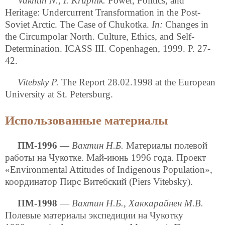
Vakhtin N., I. Krupnik.
Power, Politics, and
Heritage: Undercurrent Transformation in the Post-
Soviet Arctic. The Case of Chukotka.
In:
Changes in
the Circumpolar North. Culture, Ethics, and Self-
Determination. ICASS III. Copenhagen, 1999. P. 27-
42.
Vitebsky P.
The Report 28.02.1998 at the European
University at St. Petersburg.
Использованные материалы
ПМ-1996
—
Вахтин Н.Б.
Материалы полевой
работы на Чукотке. Май-июнь 1996 года. Проект
«Environmental Attitudes of Indigenous Population»,
координатор Пирс Витебский (Piers Vitebsky).
ПМ-1998
—
Вахтин Н.Б., Хаккарайнен М.В.
Полевые материалы экспедиции на Чукотку