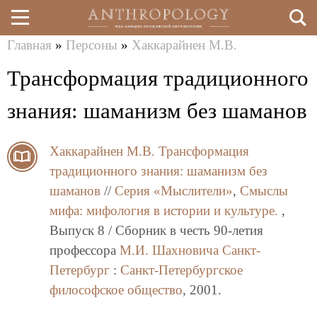
Главная
»
Персоны
»
Хаккарайнен М.В.
Перейти
Вы
Трансформация традиционного
к
здесь
основному
знания: шаманизм без шаманов
содержанию
Хаккарайнен М.В.
Трансформация
традиционного знания: шаманизм без
шаманов
//
Серия «Мыслители»
,
Смыслы
мифа: мифология в истории и культуре.
,
Выпуск 8 / Сборник в честь 90-летия
профессора
М.И. Шахновича
Санкт-
Петербург
:
Санкт-Петербургское
философское общество
, 2001.