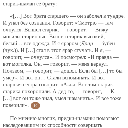
старик-шаман ее брату:
«[…] Вот брата старшего — он заболел в тундре.
И упал без сознания. Говорит: «Смотрю — там
очнулся. Вышел старик, — говорит. — Вижу —
могилы старинные. Вышел старик высокий,
белый… все одежда. И с яраром (
Ярар
— бубен
(чук.)). И […] стал в этот ярар стучать. И я, —
говорит, — очнулся». И посмотрел: «И правда —
вот могилка. Он, — говорит, — меня вернул.
Ползком, — говорит, — дошел. Если бы […] то бы
умер». И вот он… Стали вспоминать. И вот
старшая сестра говорит: «А-а-а. Вот там старик…
старика похоронили. А дед-то, — говорит, — К.
[…] вот он тоже знал, умел шаманить». И все тоже
поверили».
10
По мнению многих, предки-шаманы помогают
наследовавшим их способности совершать