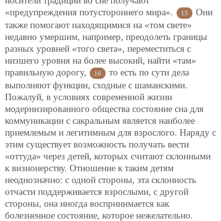
носители традиции во сне получают
«предупреждения потустороннего мира».
Они
15
также помогают находящимися на «том свете»
недавно умершим, например, преодолеть границы
разных уровней «того света», переместиться с
низшего уровня на более высокий, найти «там»
правильную дорогу,
то есть по сути дела
16
выполняют функции, сходные с шаманскими.
Пожалуй, в условиях современной жизни
модернизированного общества состояние сна для
коммуникации с сакральным является наиболее
приемлемым и легитимным для взрослого. Наряду с
этим существует возможность получать вести
«оттуда» через детей, которых считают склонными
к визионерству. Отношение к таким детям
неоднозначно: с одной стороны, эта склонность
отчасти поддерживается взрослыми, с другой
стороны, она иногда воспринимается как
болезненное состояние, которое нежелательно.