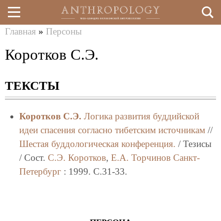
Главная
»
Персоны
Перейти
Вы
Коротков С.Э.
к
здесь
основному
ТЕКСТЫ
содержанию
Коротков С.Э.
Логика развития буддийской
идеи спасения согласно тибетским источникам
//
Шестая буддологическая конференция.
/ Тезисы
/ Сост.
С.Э. Коротков
,
Е.А. Торчинов
Санкт-
Петербург
: 1999. C.31-33.