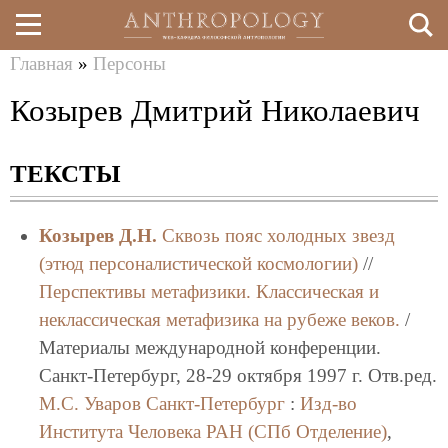
Главная
»
Персоны
Перейти
Вы
Козырев Дмитрий Николаевич
к
здесь
основному
ТЕКСТЫ
содержанию
Козырев Д.Н.
Сквозь пояс холодных звезд
(этюд персоналистической космологии)
//
Перспективы метафизики. Классическая и
неклассическая метафизика на рубеже веков.
/
Материалы международной конференции.
Санкт-Петербург, 28-29 октября 1997 г. Отв.ред.
М.С. Уваров
Санкт-Петербург
:
Изд-во
Института Человека РАН (СПб Отделение)
,