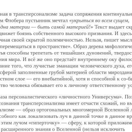
нная в трансперсонализме задача сопряжения континуаль
ем Флобера пустынник мечтал «
укрыться во всем сущем,
 дна материи — быть самой материей!
» Текст выдает с
движет боязнь собственного высокого призвания. И здесь
чная своей скрытой полемичностью. Нельзя, пишет мысл
 перемещаться в пространстве». Образ дерева мифологич
стья способны трепетать от тишайших дуновений, твердос
ния мира. И всё же оно предстаёт внутреннему оку фило
ание того, что лучистые эманации человеческого духа, ег
 сферой заполненные грубой материей области мироздан
стном слое — его внебытийной, хотя и способной к со-
тво человека обязывает его к личному ответственному у
аза персоналистического «личностного Универсума». По
сознания трансперсонализма имеет отчасти схожий, но вм
нализме — образ ортогональных многомерной Вселенной 
обного как локализовать луч в данной точке в данное в
ь этим лучом «гиперточку» — сферу, к которой приложим
 расширенного знания о Вселенной (нельзя исключить