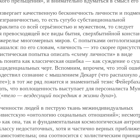
кого прельщения», и внимательно вдуматься в смысл его 
звергает качественную бесконечность личности и подмен
зграничностью, то есть сугубо субстанциональной
раклита со всей серьёзностью и мужеством, то следует
ся превосходящей все виды бытия, сверхбытийной конста
ожерелье многомерных миров. С попытками онтологизац
ашался: по его словам, «личность — это скорее присутст
листическая попытка описать «схему личности» в виде
ь понята как классическая ошибка — как суждение о су
кциденциальных черт. Вспомним, впрочем, что этой оши
ждествил сознание с мышлением Декарт (что распахнуло 
е»); в тот же ряд ложится и знаменитый тезис Фейербах
зать, что воплощенность выступает для персоналиста Му
(«
тело — вездесущий посредник в жизни духа
»).
еченности людей в пеструю ткань межиндивидуальных
тивистскую «онтологию социальных отношений»; несмотр
о как она, так и фундаментальная космологическая антро
классу недостаточных, хотя и частично верных приближе
самостоятельна; она соотносится с холистическим принц