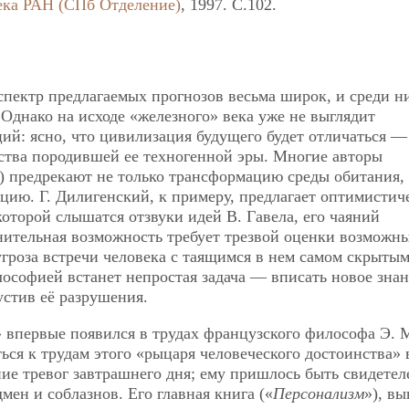
ека РАН (СПб Отделение)
, 1997. C.102.
пектр предлагаемых прогнозов весьма широк, и среди н
 Однако на исходе «железного» века уже не выглядит
й: ясно, что цивилизация будущего будет отличаться —
ства породившей ее техногенной эры. Многие авторы
а) предрекают не только трансформацию среды обитания,
ию. Г. Дилигенский, к примеру, предлагает оптимистич
оторой слышатся отзвуки идей В. Гавела, его чаяний
нительная возможность требует трезвой оценки возможн
угроза встречи человека с таящимся в нем самом скрыты
лософией встанет непростая задача — вписать новое знан
стив её разрушения.
 впервые появился в трудах французского философа Э. 
ться к трудам этого «рыцаря человеческого достоинства» 
ие тревог завтрашнего дня; ему пришлось быть свидетел
мен и соблазнов. Его главная книга («
Персонализм
»), в