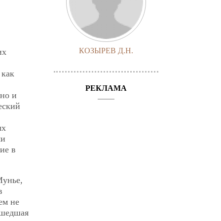
КОЗЫРЕВ Д.Н.
их
 как
РЕКЛАМА
 но и
еский
ых
ми
ие в
Мунье,
в
ем не
ышедшая