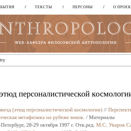
ОБЫТИЯ
ТЕКСТЫ
ПЕРСОНЫ
О ПРОЕ
Перейти
к
основному
содержанию
(этюд персоналистической космологи
звезд (этюд персоналистической космологии)
//
Перспект
ическая метафизика на рубеже веков.
/ Материалы
етербург, 28-29 октября 1997 г. Отв.ред.
М.С. Уваров
С