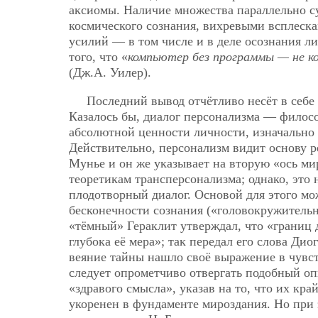
аксиомы. Наличие множества параллельно 
космического сознания, вихревыми всплеск
усилий — в том числе и в деле осознания л
того, что «
компьютер без программы — не к
(Дж.А. Уилер).
Последний вывод отчётливо несёт в себе
Казалось бы, диалог персонализма — филос
абсолютной ценности личности, изначально о
Действительно, персонализм видит основу р
Мунье и он же указывает на вторую «ось м
теоретикам трансперсонализма; однако, это
плодотворный диалог. Основой для этого мо
бесконечности сознания («головокружительн
«тёмный» Гераклит утверждал, что «границ д
глубока её мера»; так передал его слова Ди
веяние тайны нашло своё выражение в чувст
следует опрометчиво отвергать подобный оп
«здравого смысла», указав на то, что их кр
укоренен в фундаменте мироздания. Но при 