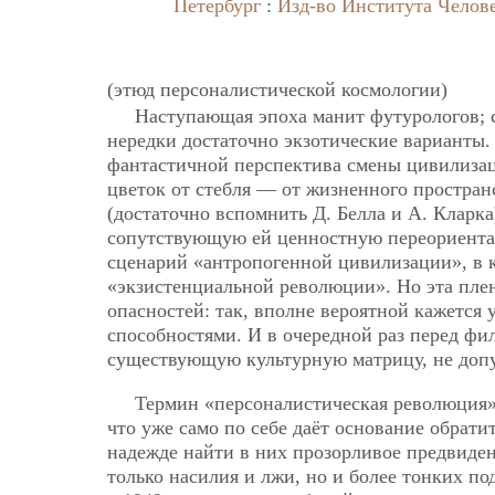
Петербург
:
Изд-во Института Челов
(этюд персоналистической космологии)
Наступающая эпоха манит футурологов; с
нередки достаточно экзотические варианты.
фантастичной перспектива смены цивилизаци
цветок от стебля — от жизненного простран
(достаточно вспомнить Д. Белла и А. Кларк
сопутствующую ей ценностную переориентац
сценарий «антропогенной цивилизации», в к
«экзистенциальной революции». Но эта пле
опасностей: так, вполне вероятной кажется 
способностями. И в очередной раз перед фи
существующую культурную матрицу, не допу
Термин «персоналистическая революция»
что уже само по себе даёт основание обрати
надежде найти в них прозорливое предвиден
только насилия и лжи, но и более тонких под