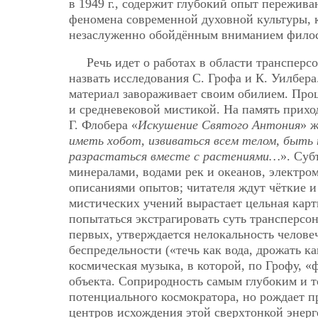
в 1949 г., содержит глубокий опыт пережива
феномена современной духовной культуры, 
незаслуженно обойдённым вниманием фило
Речь идет о работах в области трансперс
назвать исследования С. Грофа и К. Уилбе
материал завораживает своим обилием. Проц
и средневековой мистикой. На память прихо
Г. Флобера «
Искушение Святого Антония
» ж
иметь хобот, извиваться всем телом, быть 
разрастаться вместе с растениями…
». Суб
минералами, водами рек и океанов, электро
описаниями опытов; читателя ждут чёткие 
мистических учений вырастает цельная карт
попытаться экстрагировать суть трансперсон
первых, утверждается нелокальность человеч
беспредельности («течь как вода, дрожать ка
космическая музыка, в которой, по Грофу, 
объекта. Соприродность самым глубоким и 
потенциального космократора, но рождает 
центров исхождения этой сверхтонкой энер