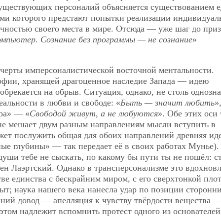
существующих персоналий объясняется существованием 
ами которого предстают попытки реализации индивидуа
ичностью своего места в мире. Отсюда — уже шаг до при
омпьютер. Сознание без программы — не сознание
»
 черты имперсоналистической восточной ментальности.
офии, хранящей драгоценное наследие Запада — идею
брекается на обрыв. Ситуация, однако, не столь однозна
еальности в любви и свободе: «
Быть — значит любить
»
ира» — «
Свободой живут, а не любуются
». Обе этих оси
 не мешает двум разным направлениям мысли вступить в
жет послужить общая для обоих направлений древняя ид
ые глубины» — так передает её в своих работах Мунье).
уши тебе не сыскать, по какому бы пути ты не пошёл: с
оген Лаэртский. Однако в трансперсонализме это вдохно
ве единства с бескрайним миром, с его сверхтонкой пло
ыт; наука нашего века нанесла удар по позиции сторонн
айний довод — апелляция к чувству твёрдости вещества 
этом надлежит вспомнить протест одного из основателей