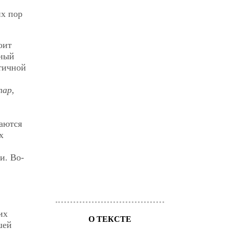
их пор
оит
ьный
тичной
пар,
ваются
х
и. Во-
их
О ТЕКСТЕ
шей