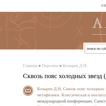
С
Главная
»
Персоны
»
Козырев Д.Н.
Вы
Сквозь пояс холодных звезд 
здесь
Козырев Д.Н.
Сквозь пояс холодных 
метафизики. Классическая и некласс
международной конференции. Санкт-П