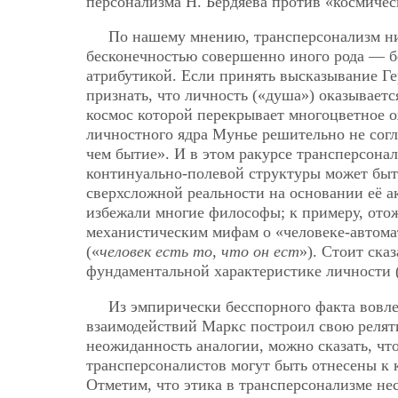
персонализма Н. Бердяева против «космичес
По нашему мнению, трансперсонализм ни
бесконечностью совершенно иного рода — бе
атрибутикой. Если принять высказывание Ге
признать, что личность («душа») оказывает
космос которой перекрывает многоцветное 
личностного ядра Мунье решительно не согл
чем бытие». И в этом ракурсе трансперсона
континуально-полевой структуры может быт
сверхсложной реальности на основании её а
избежали многие философы; к примеру, ото
механистическим мифам о «человеке-автомат
(«
человек есть то, что он ест
»). Стоит ска
фундаментальной характеристике личности 
Из эмпирически бесспорного факта вовл
взаимодействий Маркс построил свою реля
неожиданность аналогии, можно сказать, чт
трансперсоналистов могут быть отнесены к 
Отметим, что этика в трансперсонализме не