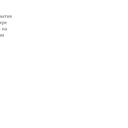
рытия
ере
в на
ым