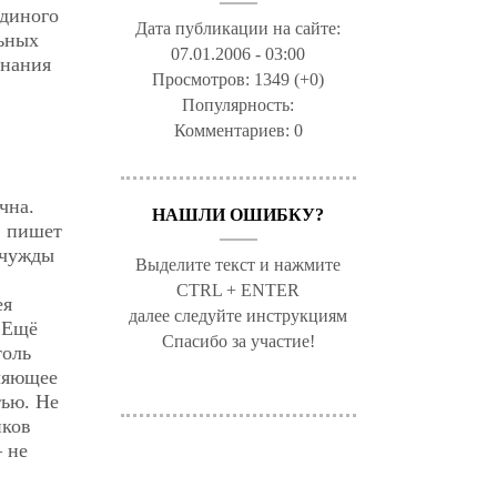
единого
Дата публикации на сайте:
льных
07.01.2006 - 03:00
знания
Просмотров:
1349 (+0)
Популярность:
Комментариев:
0
чна.
НАШЛИ ОШИБКУ?
, пишет
 чужды
Выделите текст и нажмите
CTRL + ENTER
ея
далее следуйте инструкциям
 Ещё
Спасибо за участие!
толь
вляющее
тью. Не
иков
— не