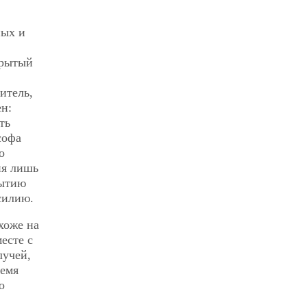
ных и
крытый
итель,
ен:
ть
софа
о
ия лишь
бытию
силию.
хоже на
есте с
лучей,
ремя
о