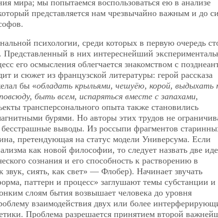
ния мира; мы попытаемся воспользоваться ею в анализе
который представляется нам чрезвычайно важным и до с
софов.
ональной психологии, среди которых в первую очередь ст
ра. Представленный в них интереснейший экспериментал
есс его осмысления облегчается знакомством с позднеан
дит и сюжет из французской литературы: герой рассказа
елал бы «
обладать крыльями, чешуёю, корой, выдыхать 
повсюду, быть всем, испаряться вместе с запахами,
ъекты трансперсонального опыта также становились
магнитными бурями. Но авторы этих трудов не ограничи
и бесстрашные выводы. Из россыпи фрагментов старинны
ина, претендующая на статус модели Универсума. Если
ализма как новой философии, то следует назвать две иде
еского сознания и его способность к растворению в
к звук, сиять, как свет» — Флобер). Начинает звучать
«форма, паттерн и процесс» заглушают темы субстанции и
тонким слоям бытия возвышает человека до уровня
проблему взаимодействия двух или более интерферирующ
гетики. Проблема разрешается принятием второй важней