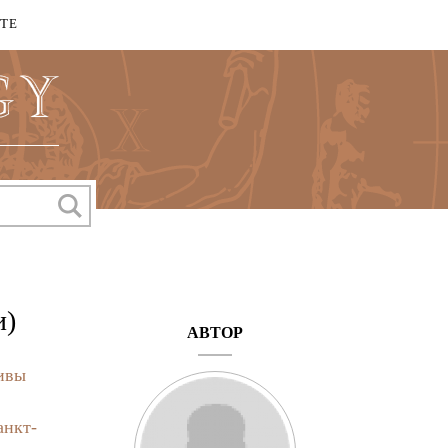
КТЕ
и)
АВТОР
ивы
анкт-