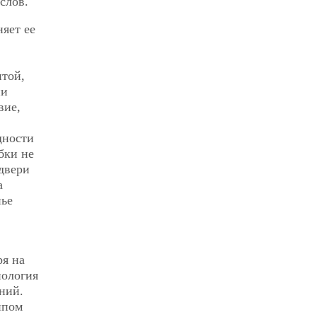
слов.
яет ее
нтой,
ии
вие,
щности
бки не
двери
а
нье
я на
пология
ний.
ипом