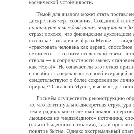
космической устойчивости.
Темой для диалога может стать поставле
дискретных черт сознания. Созданный гени
проникнуть в каждый атом, погрузиться до
страх; похоже, что фиваидским духовидцем 
всплывает загадочная фраза Мунье — загадо
«трактовать человека как дерево, способное
ветви его — это нити вселенской связи, ли
ствола — в сопричастности закону становле
как «Не-Я». Не означает ли этот отказ призн
способность перекрывать своей искрящейся
свидетельствуют о более сокровенном лично
природе? Согласно Мунье, высокое достоинс
Рискнём осуществить реконструкцию обр
то, что континуально-дискретная структура 
тем и радикально отличный аналог в персо
льющихся из «надзвёздного» источника, спос
(опыт обыденного сознания), так и пронзит
понятие бытия. Однако экстремальный опыт