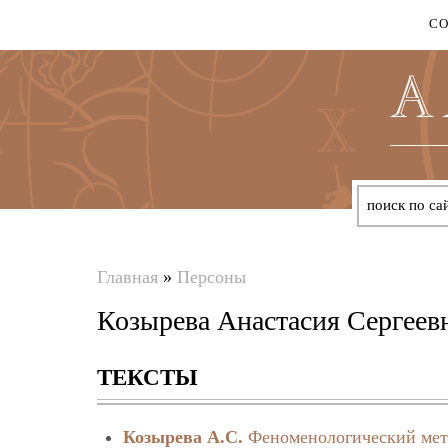
С
Главная
»
Персоны
Вы
Козырева Анастасия Сергеев
здесь
ТЕКСТЫ
Козырева А.С.
Феноменологический мет