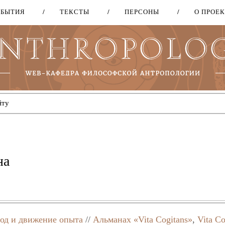
ОБЫТИЯ
ТЕКСТЫ
ПЕРСОНЫ
О ПРОЕ
Перейти
к
основному
содержанию
на
од и движение опыта
//
Альманах «Vita Cogitans»
,
Vita Co