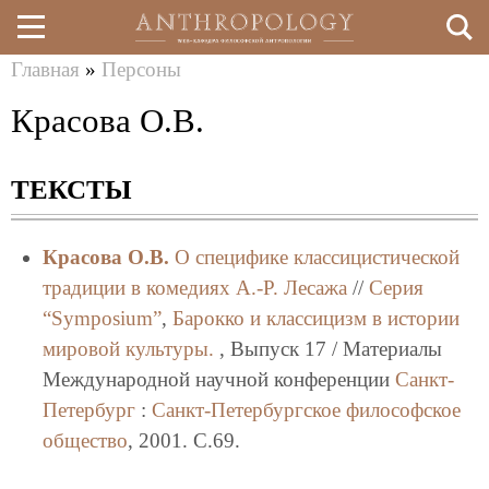
Главная
»
Персоны
Перейти
Вы
Красова О.В.
к
здесь
основному
ТЕКСТЫ
содержанию
Красова О.В.
О специфике классицистической
традиции в комедиях А.-Р. Лесажа
//
Серия
“Symposium”
,
Барокко и классицизм в истории
мировой культуры.
, Выпуск 17 / Материалы
Международной научной конференции
Санкт-
Петербург
:
Санкт-Петербургское философское
общество
, 2001. C.69.