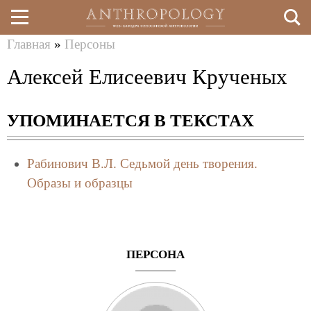
Главная
»
Персоны
Перейти
Вы
Алексей Елисеевич Крученых
к
здесь
основному
УПОМИНАЕТСЯ В ТЕКСТАХ
содержанию
Рабинович В.Л.
Cедьмой день творения.
Образы и образцы
ПЕРСОНА