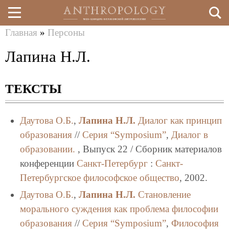
Главная
»
Персоны
Перейти
Вы
Лапина Н.Л.
к
здесь
основному
ТЕКСТЫ
содержанию
Даутова О.Б.
,
Лапина Н.Л.
Диалог как принцип
образования
//
Серия “Symposium”
,
Диалог в
образовании.
, Выпуск 22 / Сборник материалов
конференции
Санкт-Петербург
:
Санкт-
Петербургское философское общество
, 2002.
Даутова О.Б.
,
Лапина Н.Л.
Становление
морального суждения как проблема философии
образования
//
Серия “Symposium”
,
Философия